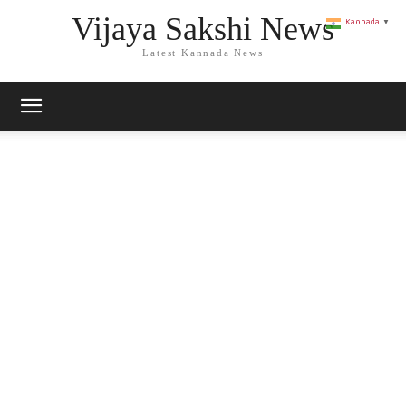
Vijaya Sakshi News
Kannada
▼
Latest Kannada News