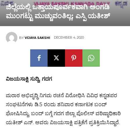
ಜಿಲ್ಲೆಯಲ್ಲಿ ಒತ್ತಾಯಪೂರ್ವಕವಾಗಿ ಅಂಗಡಿ
ಮುಂಗಟ್ಟು ಮುಚ್ಚುವಂತಿಲ್ಲ; ಎಸ್ಪಿ ಯತೀಶ್
DECEMBER 4, 2020
BY
VIJAYA SAKSHI
ವಿಜಯಸಾಕ್ಷಿ ಸುದ್ದಿ, ಗದಗ
ಮರಾಠ ಅಭಿವೃದ್ಧಿ ನಿಗಮ ರಚನೆ ವಿರೋಧಿಸಿ ವಿವಿಧ ಕನ್ನಡಪರ
ಸಂಘಟನೆಗಳು ಡಿ.5 ರಂದು ಶನಿವಾರ ಕರ್ನಾಟಕ ಬಂದ್
ಘೋಷಿಸಿದ್ದು, ಬಂದ್ ಬಗ್ಗೆ ಗದಗ ಜಿಲ್ಲಾ ಪೊಲೀಸ್ ವರಿಷ್ಠಾಧಿಕಾರಿ
ಯತೀಶ್ ಎನ್. ಅವರು ವಿಜಯಸಾಕ್ಷಿ ಪತ್ರಿಕೆಗೆ ಪ್ರತಿಕ್ರಿಯಿಸಿದ್ದಾರೆ.