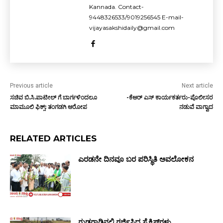
Kannada. Contact-
9448326533/9019256545 E-mail-
vijayasakshidaily@gmail.com
Previous article
Next article
ಸಚಿವ ಬಿ.ಸಿ.ಪಾಟೀಲ್ ಗೆ ಬಾರ್ಗಳಿಂದಲೂ
-ಕೆಆರ್ ಎಸ್ ಕಾರ್ಯಕರ್ತರು-ಪೊಲೀಸರ
ಮಾಮೂಲಿ ಫಿಕ್ಸ್: ತಂಗಡಗಿ ಆರೋಪ
ನಡುವೆ ವಾಗ್ವಾದ
RELATED ARTICLES
ಎರಡನೇ ದಿನವೂ ಬರ ಪರಿಸ್ಥಿತಿ ಅವಲೋಕನ
ಗುಡ್ಡಗಾಡಿನಲ್ಲಿ ಗರ್ಜಿಸಿದ ಸೈಕ್ಲಿಸ್ಟ್‌ಗಳು