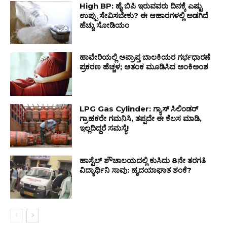
High BP: ಹೈ ಬಿಪಿ ಇರುವವರು ದಿನಕ್ಕೆ ಎಷ್ಟು
ಉಪ್ಪು ಸೇವಿಸಬೇಕು? ಈ ಆಹಾರಗಳಲ್ಲಿ ಅಡಗಿದೆ
ಹೆಚ್ಚು ಸೋಡಿಯಂ
ಹಾವೇರಿಯಲ್ಲಿ ಅಪ್ರಾಪ್ತ ಬಾಲಕಿಯರ ಗರ್ಭಧಾರಣೆ
ಪ್ರಕರಣ ಹೆಚ್ಚಳ; ಆತಂಕ ಮೂಡಿಸಿದ ಅಂಕಿಅಂಶ
LPG Gas Cylinder: ಗ್ಯಾಸ್ ಸಿಲಿಂಡರ್
ಗ್ರಾಹಕರೇ ಗಮನಿಸಿ, ತಪ್ಪದೇ ಈ ಕೆಲಸ ಮಾಡಿ,
ಇಲ್ಲದಿದ್ದರೆ ಸಮಸ್ಯೆ!
ಹಾಸ್ಟೆಲ್ ಶೌಚಾಲಯದಲ್ಲಿ ಕುಸಿದು 8ನೇ ತರಗತಿ
ವಿದ್ಯಾರ್ಥಿನಿ ಸಾವು: ಹೃದಯಾಘಾತ ಶಂಕೆ?