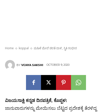
ಮಹಿಳೆ ಮೇಲೆ ಚಿರತೆ ದಾಳಿ, ಸ್ಥಿತಿ ಗಂಭೀರ
Home
koppal
ಮಹಿಳೆ ಮೇಲೆ ಚಿರತೆ ದಾಳಿ, ಸ್ಥಿತಿ ಗಂಭೀರ
OCTOBER 9, 2020
BY
VIJAYA SAKSHI
ವಿಜಯಸಾಕ್ಷಿ ಕನ್ನಡ ದಿನಪತ್ರಿಕೆ, ಕೊಪ್ಪಳ:
ಜಾನುವಾರುಗಳನ್ನು ಮೇಯಿಸಲು ಬೆಟ್ಟದ ಪ್ರದೇಶಕ್ಕೆ ತೆರಳಿದ್ದ