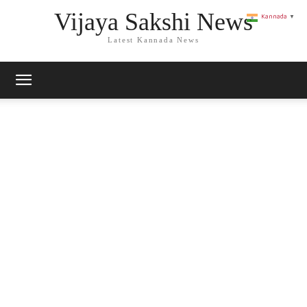
Vijaya Sakshi News
Kannada
▼
Latest Kannada News