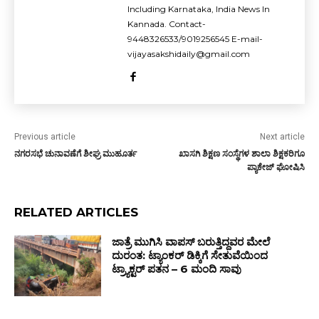
Including Karnataka, India News In
Kannada. Contact-
9448326533/9019256545 E-mail-
vijayasakshidaily@gmail.com
Previous article
Next article
ನಗರಸಭೆ ಚುನಾವಣೆಗೆ ಶೀಘ್ರ ಮುಹೂರ್ತ
ಖಾಸಗಿ ಶಿಕ್ಷಣ ಸಂಸ್ಥೆಗಳ ಶಾಲಾ ಶಿಕ್ಷಕರಿಗೂ
ಪ್ಯಾಕೇಜ್ ಘೋಷಿಸಿ
RELATED ARTICLES
ಜಾತ್ರೆ ಮುಗಿಸಿ ವಾಪಸ್ ಬರುತ್ತಿದ್ದವರ ಮೇಲೆ
ದುರಂತ: ಟ್ಯಾಂಕರ್ ಡಿಕ್ಕಿಗೆ ಸೇತುವೆಯಿಂದ
ಟ್ರ್ಯಾಕ್ಟರ್ ಪತನ – 6 ಮಂದಿ ಸಾವು