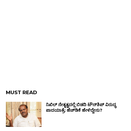
MUST READ
ನಿಖಿಲ್ ನೇತೃತ್ವದಲ್ಲಿ ಬಿಡದಿ ಟೌನ್‌ಶಿಪ್ ವಿರುದ್ಧ
ಪಾದಯಾತ್ರೆ; ಹೆಚ್‌ಡಿಕೆ ಹೇಳಿದ್ದೇನು?