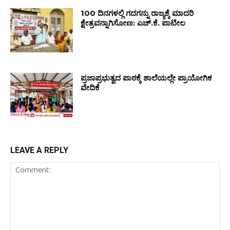
100 ದಿನಗಳಲ್ಲಿ ಗದಗನ್ನು ರಾಜ್ಯಕ್ಕೆ ಮಾದರಿ
ಕ್ಷೇತ್ರವನ್ನಾಗಿಸೋಣ: ಎಚ್.ಕೆ. ಪಾಟೀಲ
ಪ್ರಜಾಪ್ರಭುತ್ವದ ಪಾಠಕ್ಕೆ ಶಾಲೆಯಲ್ಲೇ ಪ್ರಾಯೋಗಿಕ
ವೇದಿಕೆ
LEAVE A REPLY