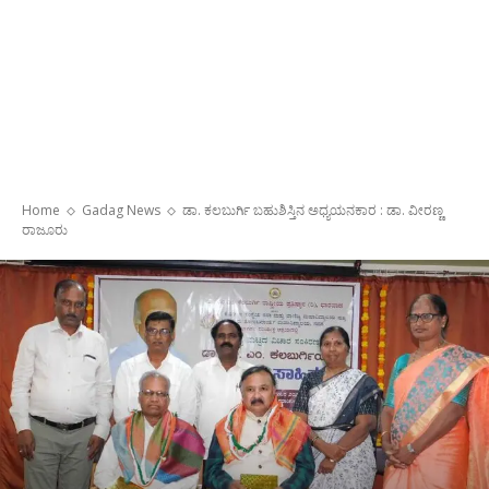
Home
Gadag News
ಡಾ. ಕಲಬುರ್ಗಿ ಬಹುಶಿಸ್ತಿನ ಅಧ್ಯಯನಕಾರ : ಡಾ. ವೀರಣ್ಣ
ರಾಜೂರು