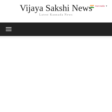
Vijaya Sakshi News
Kannada
▼
Latest Kannada News