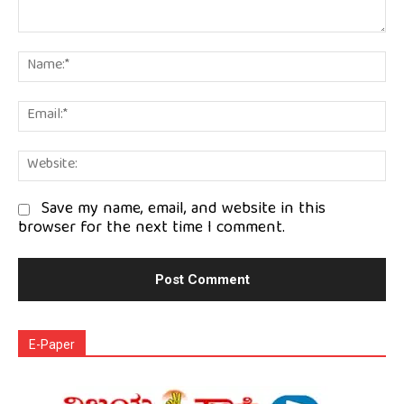
Comment:
Na
Em
We
Save my name, email, and website in this
browser for the next time I comment.
E-Paper