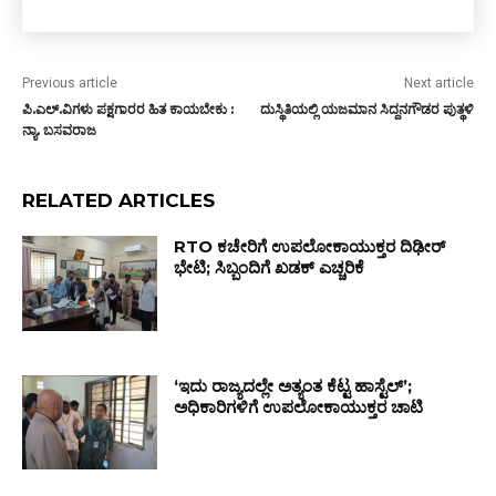
Previous article
Next article
ಪಿ.ಎಲ್.ವಿಗಳು ಪಕ್ಷಗಾರರ ಹಿತ ಕಾಯಬೇಕು :
ದುಸ್ಥಿತಿಯಲ್ಲಿ ಯಜಮಾನ ಸಿದ್ದನಗೌಡರ ಪುತ್ಥಳಿ
ನ್ಯಾ. ಬಸವರಾಜ
RELATED ARTICLES
RTO ಕಚೇರಿಗೆ ಉಪಲೋಕಾಯುಕ್ತರ ದಿಢೀರ್
ಭೇಟಿ; ಸಿಬ್ಬಂದಿಗೆ ಖಡಕ್ ಎಚ್ಚರಿಕೆ
‘ಇದು ರಾಜ್ಯದಲ್ಲೇ ಅತ್ಯಂತ ಕೆಟ್ಟ ಹಾಸ್ಟೆಲ್’;
ಅಧಿಕಾರಿಗಳಿಗೆ ಉಪಲೋಕಾಯುಕ್ತರ ಚಾಟಿ