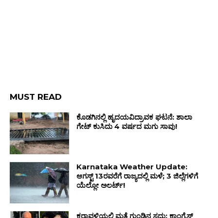
MUST READ
ಕೊಡಗಿನಲ್ಲಿ ಹೃದಯವಿದ್ರಾವಕ ಘಟನೆ: ಶಾಲಾ
ಗೇಟ್ ಕುಸಿದು 4 ವರ್ಷದ ಮಗು ಸಾವು!
Karnataka Weather Update:
ಆಗಸ್ಟ್ 13ರವರೆಗೆ ರಾಜ್ಯದಲ್ಲಿ ಮಳೆ; 3 ಜಿಲ್ಲೆಗಳಿಗೆ
ಯೆಲ್ಲೋ ಅಲರ್ಟ್!
ಕರಾವಳಿಯಲ್ಲಿ ಮತ್ತೆ ಗುಂಡಿನ ಸದ್ದು; ಕಾಂಗ್ರೆಸ್