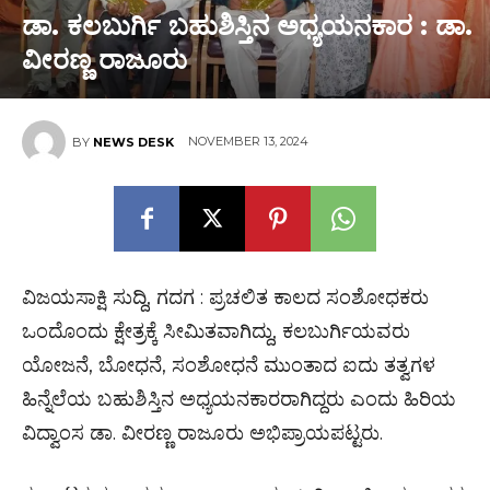
ಡಾ. ಕಲಬುರ್ಗಿ ಬಹುಶಿಸ್ತಿನ ಅಧ್ಯಯನಕಾರ : ಡಾ.
ವೀರಣ್ಣ ರಾಜೂರು
NOVEMBER 13, 2024
BY
NEWS DESK
ವಿಜಯಸಾಕ್ಷಿ ಸುದ್ದಿ, ಗದಗ : ಪ್ರಚಲಿತ ಕಾಲದ ಸಂಶೋಧಕರು
ಒಂದೊಂದು ಕ್ಷೇತ್ರಕ್ಕೆ ಸೀಮಿತವಾಗಿದ್ದು, ಕಲಬುರ್ಗಿಯವರು
ಯೋಜನೆ, ಬೋಧನೆ, ಸಂಶೋಧನೆ ಮುಂತಾದ ಐದು ತತ್ವಗಳ
ಹಿನ್ನೆಲೆಯ ಬಹುಶಿಸ್ತಿನ ಅಧ್ಯಯನಕಾರರಾಗಿದ್ದರು ಎಂದು ಹಿರಿಯ
ವಿದ್ವಾಂಸ ಡಾ. ವೀರಣ್ಣ ರಾಜೂರು ಅಭಿಪ್ರಾಯಪಟ್ಟರು.