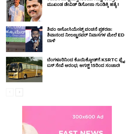
ಮುಖಂಡ ಡೇವಿಡ್ ಡಿಸೋಜಾ ಗುಂಡಿಕ್ಕಿ ಹತ್ಯೆ !
ಶಿವಂ ಅಸೋಸಿಯೇಟ್ಸ್ ವಂಚನೆ ಪ್ರಕರಣ:
ಶಿವಾನಂದ ನೀಲಣ್ಣನವರ್ ನಿವಾಸಗಳ ಮೇಲೆ ED
ದಾಳಿ
ಬೆಂಗಳೂರಿನಿಂದ ಕೊಯಿಕ್ಕೋಡ್‌ಗೆ KSRTC ಫ್ಲೈ
ಬಸ್ ಸೇವೆ ಆರಂಭ; ಆಗಸ್ಟ್ 15ರಿಂದ ಸಂಚಾರ!