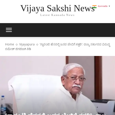
Vijaya Sakshi News
Kannada
▼
Latest Kannada News
Home
Vijayapura
‘ಗ್ಯಾರಂಟಿ ಹೆಸರಲ್ಲಿ ಜನರ ಜೇಬಿಗೆ ಕತ್ತರಿ’: ರಾಜ್ಯ ಸರ್ಕಾರದ ವಿರುದ್ಧ
ರಮೇಶ್ ಜಿಗಜಿಣಗಿ ಕಿಡಿ