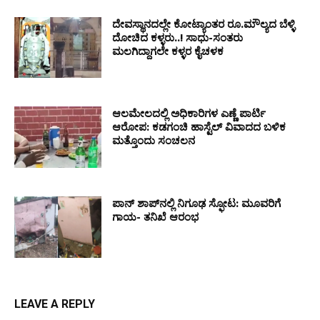
ದೇವಸ್ಥಾನದಲ್ಲೇ ಕೋಟ್ಯಾಂತರ ರೂ.ಮೌಲ್ಯದ ಬೆಳ್ಳಿ
ದೋಚಿದ ಕಳ್ಳರು..! ಸಾಧು-ಸಂತರು
ಮಲಗಿದ್ದಾಗಲೇ ಕಳ್ಳರ ಕೈಚಳಕ
ಆಲಮೇಲದಲ್ಲಿ ಅಧಿಕಾರಿಗಳ ಎಣ್ಣೆ ಪಾರ್ಟಿ
ಆರೋಪ: ಕಡಗಂಚಿ ಹಾಸ್ಟೆಲ್ ವಿವಾದದ ಬಳಿಕ
ಮತ್ತೊಂದು ಸಂಚಲನ
ಪಾನ್ ಶಾಪ್‌ನಲ್ಲಿ ನಿಗೂಢ ಸ್ಫೋಟ: ಮೂವರಿಗೆ
ಗಾಯ- ತನಿಖೆ ಆರಂಭ
LEAVE A REPLY