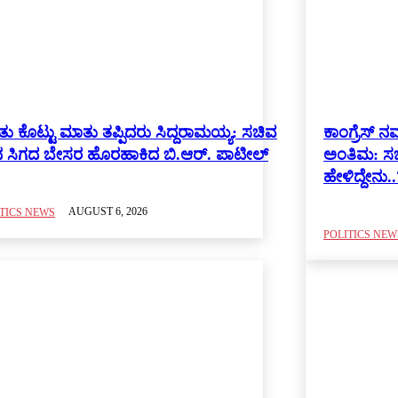
ು ಕೊಟ್ಟು ಮಾತು ತಪ್ಪಿದರು ಸಿದ್ದರಾಮಯ್ಯ: ಸಚಿವ
ಕಾಂಗ್ರೆಸ್ 
ಾನ ಸಿಗದ ಬೇಸರ ಹೊರಹಾಕಿದ ಬಿ.ಆರ್. ಪಾಟೀಲ್
ಅಂತಿಮ: ಸಚಿ
ಹೇಳಿದ್ದೇನು..
AUGUST 6, 2026
TICS NEWS
POLITICS NEW