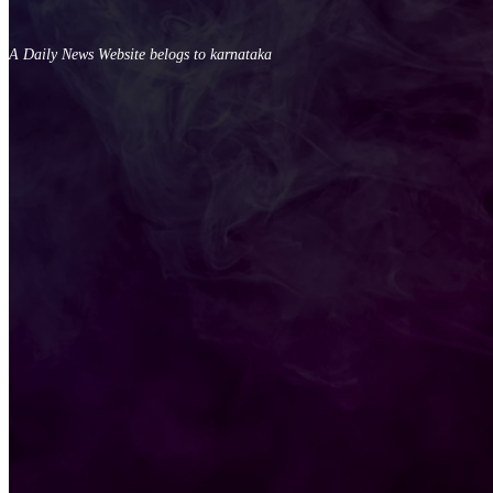
A Daily News Website belogs to karnataka
9448326533
VIJAYASAKSHINEWS@GMAIL.COM
GADAG
LATEST ARTICLES
RTO ಕಚೇರಿಗೆ ಉಪಲೋಕಾಯುಕ್ತರ ದಿಢೀರ್ ಭೇಟಿ; ಸಿಬ್ಬಂದಿಗೆ ಖಡಕ್ ಎಚ್ಚರ
ಪುತ್ರಿಗಾಗಿ ನಾನು ಸಚಿವ ಸ್ಥಾನ ಬಿಡುತ್ತೇನೆ ಎಂಬ ವದಂತಿ ಸುಳ್ಳು: ಎಲ್ಲ ಗೊಂ