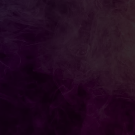
ಿಕೆ
ದಲಗಳಿಗೆ ತೆರೆ ಎಳೆದ ಕೆ.ಹೆಚ್. ಮುನಿಯಪ್ಪ!