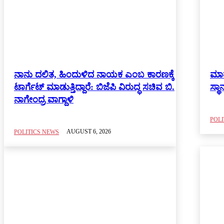
POLITICS NEWS
ನಾನು ದಲಿತ, ಹಿಂದುಳಿದ ನಾಯಕ ಎಂಬ ಕಾರಣಕ್ಕೆ
ಮಾತ
ಟಾರ್ಗೆಟ್ ಮಾಡುತ್ತಿದ್ದಾರೆ: ಬಿಜೆಪಿ ವಿರುದ್ಧ ಸಚಿವ ಬಿ.
ಸ್ಥ
Agriculture
ನಾಗೇಂದ್ರ ವಾಗ್ದಾಳಿ
Art and Literature
ASSEMBLE ELECTION
POLI
Bagalkot
AUGUST 6, 2026
POLITICS NEWS
Belgaum
Bellary
Bengaluru City
Bengaluru News
Bengaluru Rural