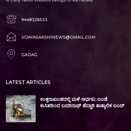
A Daily News Website belogs to karnataka
9448326533
VIJAYASAKSHINEWS@GMAIL.COM
GADAG
LATEST ARTICLES
ಉತ್ತರಾಖಂಡದಲ್ಲಿ ಮಳೆ ಆರ್ಭಟ: ಬಂಡೆ
ಕುಸಿತದಿಂದ ಬದರಿನಾಥ್ ಹೆದ್ದಾರಿ ತಾತ್ಕಾಲಿಕ ಬಂದ್