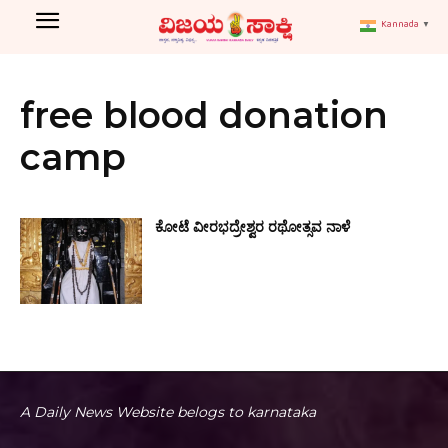
Kannada
▼
free blood donation
camp
ಕೋಟೆ ವೀರಭದ್ರೇಶ್ವರ ರಥೋತ್ಸವ ನಾಳೆ
A Daily News Website belogs to karnataka