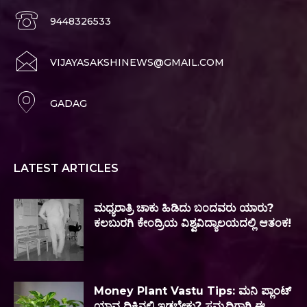
9448326533
VIJAYASAKSHINEWS@GMAIL.COM
GADAG
LATEST ARTICLES
ಮಧ್ಯರಾತ್ರಿ ಚಾಕು ಹಿಡಿದು ಬಂದವರು ಯಾರು?
ಕಲಬುರಗಿ ಕೇಂದ್ರಿಯ ವಿಶ್ವವಿದ್ಯಾಲಯದಲ್ಲಿ ಆತಂಕ!
Money Plant Vastu Tips: ಮನಿ ಪ್ಲಾಂಟ್
ಯಾವ ದಿಕ್ಕಿನಲ್ಲಿ ಇಡಬೇಕು? ಸಮೃದ್ಧಿಗಾಗಿ ಈ