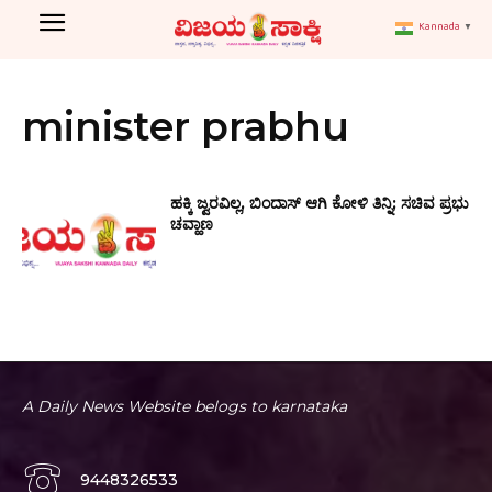
Kannada
▼
minister prabhu
ಹಕ್ಕಿ ಜ್ವರವಿಲ್ಲ, ಬಿಂದಾಸ್ ಆಗಿ ಕೋಳಿ ತಿನ್ನಿ; ಸಚಿವ ಪ್ರಭು
ಚವ್ಹಾಣ
A Daily News Website belogs to karnataka
9448326533