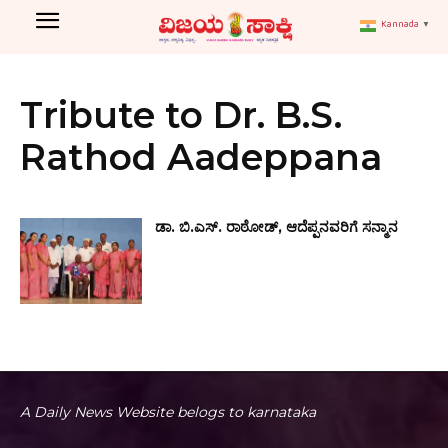
Kannada
▼
Tribute to Dr. B.S.
Rathod Aadeppana
ಡಾ. ಬಿ.ಎಸ್. ರಾಠೋಡ್, ಆದೆಪ್ಪನವರಿಗೆ ಸನ್ಮಾನ
A Daily News Website belogs to karnataka