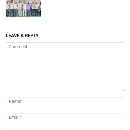
LEAVE A REPLY
Comment:
Na
Em