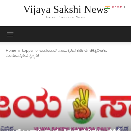
Vijaya Sakshi News
Kannada
▼
Latest Kannada News
Home
koppal
ಒಂದೊಂದಾಗಿ ಸಾಯುತ್ತಿರುವ ಕುರಿಗಳು: ಚಿಕಿತ್ಸೆ ನೀಡಲು
ಸತಾಯಿಸುತ್ತಿರುವ ವೈದ್ಯರು!