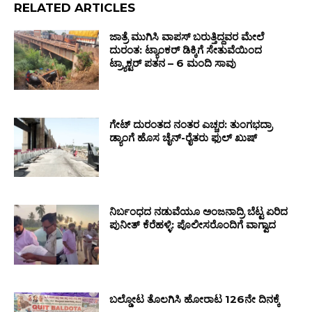
RELATED ARTICLES
ಜಾತ್ರೆ ಮುಗಿಸಿ ವಾಪಸ್ ಬರುತ್ತಿದ್ದವರ ಮೇಲೆ
ದುರಂತ: ಟ್ಯಾಂಕರ್ ಡಿಕ್ಕಿಗೆ ಸೇತುವೆಯಿಂದ
ಟ್ರ್ಯಾಕ್ಟರ್ ಪತನ – 6 ಮಂದಿ ಸಾವು
ಗೇಟ್ ದುರಂತದ ನಂತರ ಎಚ್ಚರ: ತುಂಗಭದ್ರಾ
ಡ್ಯಾಂಗೆ ಹೊಸ ಚೈನ್-ರೈತರು ಫುಲ್ ಖುಷ್
ನಿರ್ಬಂಧದ ನಡುವೆಯೂ ಅಂಜನಾದ್ರಿ ಬೆಟ್ಟ ಏರಿದ
ಪುನೀತ್ ಕೆರೆಹಳ್ಳಿ: ಪೊಲೀಸರೊಂದಿಗೆ ವಾಗ್ವಾದ
ಬಲ್ಡೋಟ ತೊಲಗಿಸಿ ಹೋರಾಟ 126ನೇ ದಿನಕ್ಕೆ