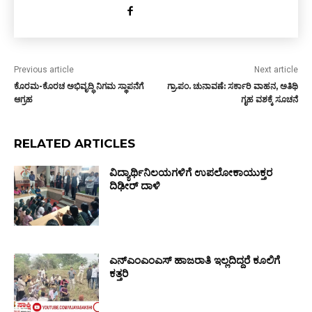
Previous article
Next article
ಕೊರಮ-ಕೊರಚ ಅಭಿವೃದ್ಧಿ ನಿಗಮ ಸ್ಥಾಪನೆಗೆ
ಗ್ರಾ.ಪಂ. ಚುನಾವಣೆ: ಸರ್ಕಾರಿ ವಾಹನ, ಅತಿಥಿ
ಆಗ್ರಹ
ಗೃಹ ವಶಕ್ಕೆ ಸೂಚನೆ
RELATED ARTICLES
ವಿದ್ಯಾರ್ಥಿನಿಲಯಗಳಿಗೆ ಉಪಲೋಕಾಯುಕ್ತರ
ದಿಢೀರ್ ದಾಳಿ
ಎನ್‌ಎಂಎಂಎಸ್‌ ಹಾಜರಾತಿ ಇಲ್ಲದಿದ್ದರೆ ಕೂಲಿಗೆ
ಕತ್ತರಿ