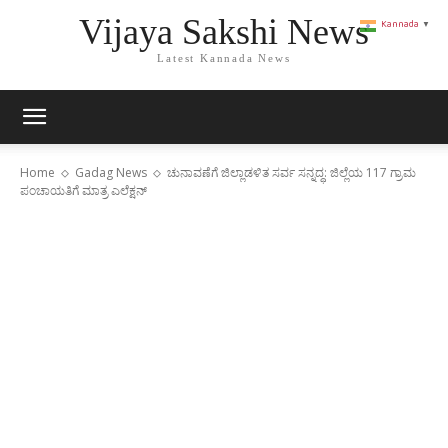
Vijaya Sakshi News
Kannada
▼
Latest Kannada News
Home
Gadag News
ಚುನಾವಣೆಗೆ ಜಿಲ್ಲಾಡಳಿತ ಸರ್ವ ಸನ್ನದ್ಧ: ಜಿಲ್ಲೆಯ 117 ಗ್ರಾಮ
ಪಂಚಾಯತಿಗೆ ಮಾತ್ರ ಎಲೆಕ್ಷನ್