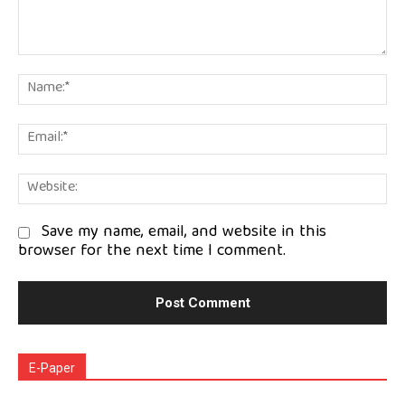
Comment:
Na
Em
We
Save my name, email, and website in this
browser for the next time I comment.
E-Paper