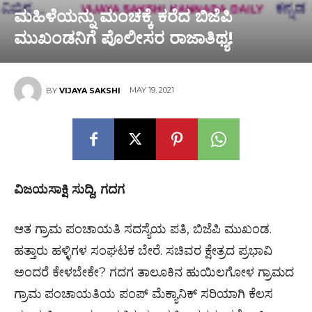
ಮಹಿಳೆಯನ್ನು ಮಂಚಕ್ಕೆ ಕರೆದ ಬಿಜೆಪಿ
ಮುಖಂಡನಿಗೆ ಪೊಲೀಸರ ರಾಜಾತಿಥ್ಯ!
MAY 19, 2021
BY
VIJAYA SAKSHI
ವಿಜಯಸಾಕ್ಷಿ ಸುದ್ದಿ, ಗದಗ
ಆತ ಗ್ರಾಮ ಪಂಚಾಯತಿ ಸದಸ್ಯೆಯ ಪತಿ, ಬಿಜೆಪಿ ಮುಖಂಡ.
ಹತ್ತಾರು ಹಳ್ಳಿಗಳ ಸಂಘಟಕ ಬೇರೆ. ಸಚಿವರ ಕ್ಷೇತ್ರದ ಪ್ರಭಾವಿ
ಅಂದರೆ ಕೇಳಬೇಕೇ? ಗದಗ ತಾಲೂಕಿನ ಹುಯಿಲಗೋಳ ಗ್ರಾಮದ
ಗ್ರಾಮ ಪಂಚಾಯತಿಯ ಪಂಪ್ ಮೆಕ್ಯಾನಿಕ್ ಸರಿಯಾಗಿ ಕೆಲಸ