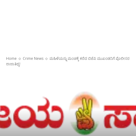
Home
Crime News
ಮಹಿಳೆಯನ್ನು ಮಂಚಕ್ಕೆ ಕರೆದ ಬಿಜೆಪಿ ಮುಖಂಡನಿಗೆ ಪೊಲೀಸರ
ರಾಜಾತಿಥ್ಯ!