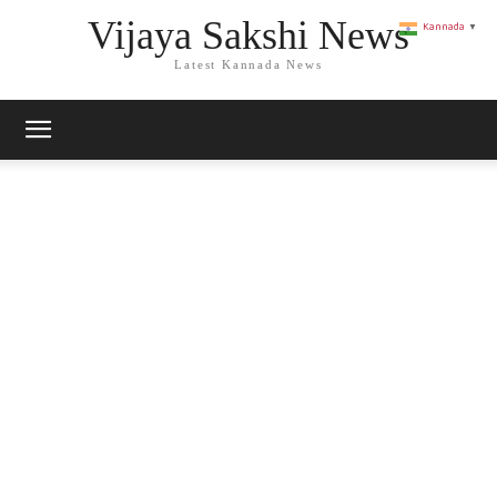
Vijaya Sakshi News
Kannada
▼
Latest Kannada News