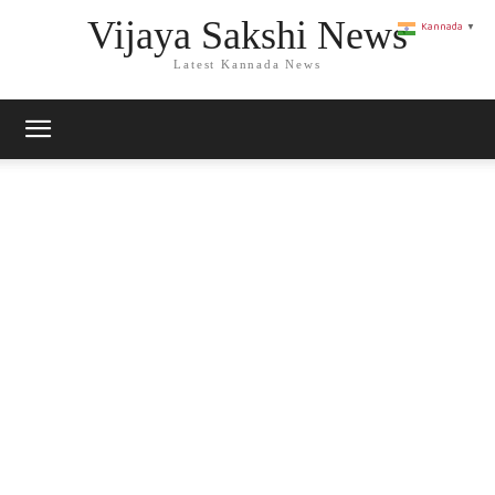
Vijaya Sakshi News
Kannada
▼
Latest Kannada News