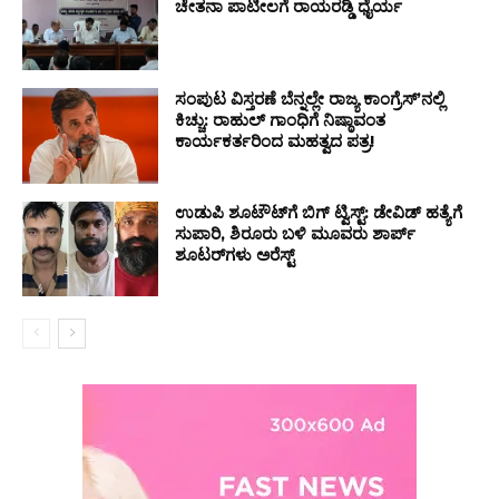
ಚೇತನಾ ಪಾಟೀಲಗೆ ರಾಯರಡ್ಡಿ ಧೈರ್ಯ
ಸಂಪುಟ ವಿಸ್ತರಣೆ ಬೆನ್ನಲ್ಲೇ ರಾಜ್ಯ ಕಾಂಗ್ರೆಸ್ʼನಲ್ಲಿ
ಕಿಚ್ಚು: ರಾಹುಲ್ ಗಾಂಧಿಗೆ ನಿಷ್ಠಾವಂತ
ಕಾರ್ಯಕರ್ತರಿಂದ ಮಹತ್ವದ ಪತ್ರ!
ಉಡುಪಿ ಶೂಟೌಟ್‌ಗೆ ಬಿಗ್ ಟ್ವಿಸ್ಟ್: ಡೇವಿಡ್ ಹತ್ಯೆಗೆ
ಸುಪಾರಿ, ಶಿರೂರು ಬಳಿ ಮೂವರು ಶಾರ್ಪ್
ಶೂಟರ್‌ಗಳು ಅರೆಸ್ಟ್