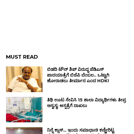
MUST READ
ಬಿಡದಿ ಟೌನ್ ಶಿಪ್ ವಿರುದ್ಧ ಜೆಡಿಎಸ್
ಪಾದಯಾತ್ರೆಗೆ ಬಿಜೆಪಿ ಬೆಂಬಲ.. ಒಟ್ಟಾಗಿ
ಹೋರಾಡಲು ತೀರ್ಮಾನ ಎಂದ HDK!
ತಿಥಿ ಊಟ ಸೇವಿಸಿ 15 ಶಾಲಾ ವಿದ್ಯಾರ್ಥಿಗಳು ತೀವ್ರ
ಅಸ್ವಸ್ಥ: ಆಸ್ಪತ್ರೆಗೆ ದಾಖಲು
ನಿನ್ನೆ ಕ್ಲಾಸ್… ಇಂದು ಸಮಾಧಾನ! ಕಣ್ಣೀರಿಟ್ಟ