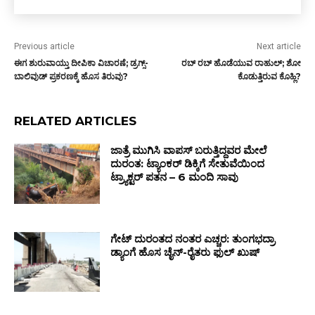
Previous article
Next article
ಈಗ ಶುರುವಾಯ್ತು ದೀಪಿಕಾ ವಿಚಾರಣೆ; ಡ್ರಗ್ಸ್-
ರಬ್ ರಬ್ ಹೊಡೆಯುವ ರಾಹುಲ್; ಶೋ
ಬಾಲಿವುಡ್ ಪ್ರಕರಣಕ್ಕೆ ಹೊಸ ತಿರುವು?
ಕೊಡುತ್ತಿರುವ ಕೊಹ್ಲಿ?
RELATED ARTICLES
ಜಾತ್ರೆ ಮುಗಿಸಿ ವಾಪಸ್ ಬರುತ್ತಿದ್ದವರ ಮೇಲೆ
ದುರಂತ: ಟ್ಯಾಂಕರ್ ಡಿಕ್ಕಿಗೆ ಸೇತುವೆಯಿಂದ
ಟ್ರ್ಯಾಕ್ಟರ್ ಪತನ – 6 ಮಂದಿ ಸಾವು
ಗೇಟ್ ದುರಂತದ ನಂತರ ಎಚ್ಚರ: ತುಂಗಭದ್ರಾ
ಡ್ಯಾಂಗೆ ಹೊಸ ಚೈನ್-ರೈತರು ಫುಲ್ ಖುಷ್