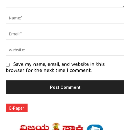
Comment:
Na
Em
We
Save my name, email, and website in this
browser for the next time I comment.
E-Paper