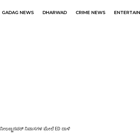
GADAG NEWS
DHARWAD
CRIME NEWS
ENTERTAI
ನೀಲಣ್ಣನವರ್ ನಿವಾಸಗಳ ಮೇಲೆ ED ದಾಳಿ