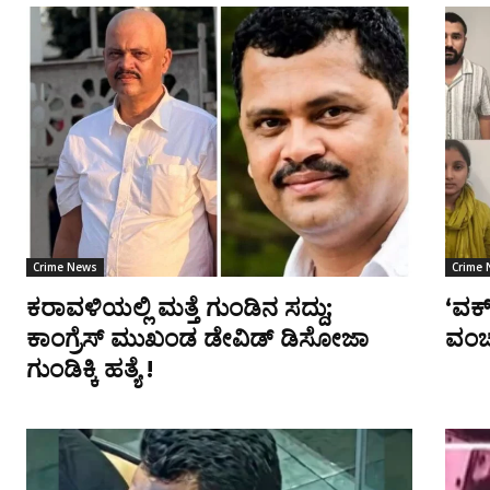
Crime News
Crime
ಕರಾವಳಿಯಲ್ಲಿ ಮತ್ತೆ ಗುಂಡಿನ ಸದ್ದು;
‘ವರ್
ಕಾಂಗ್ರೆಸ್ ಮುಖಂಡ ಡೇವಿಡ್ ಡಿಸೋಜಾ
ವಂಚ
ಗುಂಡಿಕ್ಕಿ ಹತ್ಯೆ !