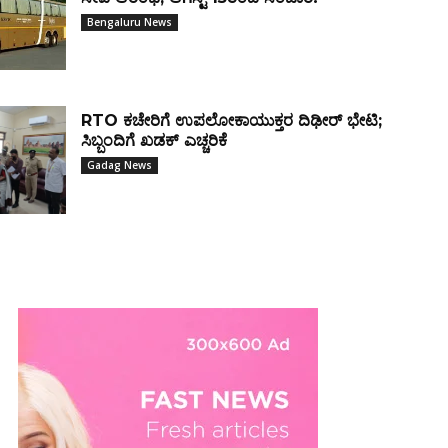
Bengaluru News
RTO ಕಚೇರಿಗೆ ಉಪಲೋಕಾಯುಕ್ತರ ದಿಢೀರ್ ಭೇಟಿ;
ಸಿಬ್ಬಂದಿಗೆ ಖಡಕ್ ಎಚ್ಚರಿಕೆ
Gadag News