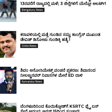
13ರವರೆಗೆ ರಾಜ್ಯದಲ್ಲಿ ಮಳೆ; 3 ಜಿಲ್ಲೆಗಳಿಗೆ ಯೆಲ್ಲೋ ಅಲರ್ಟ್!
Bengaluru News
ಕರಾವಳಿಯಲ್ಲಿ ಮತ್ತೆ ಗುಂಡಿನ ಸದ್ದು; ಕಾಂಗ್ರೆಸ್ ಮುಖಂಡ
ಡೇವಿಡ್ ಡಿಸೋಜಾ ಗುಂಡಿಕ್ಕಿ ಹತ್ಯೆ !
Crime News
ಶಿವಂ ಅಸೋಸಿಯೇಟ್ಸ್ ವಂಚನೆ ಪ್ರಕರಣ: ಶಿವಾನಂದ
ನೀಲಣ್ಣನವರ್ ನಿವಾಸಗಳ ಮೇಲೆ ED ದಾಳಿ
Karnataka News
ಬೆಂಗಳೂರಿನಿಂದ ಕೊಯಿಕ್ಕೋಡ್‌ಗೆ KSRTC ಫ್ಲೈ ಬಸ್
ಸೇವೆ ಆರಂಭ; ಆಗಸ್ಟ್ 15ರಿಂದ ಸಂಚಾರ!