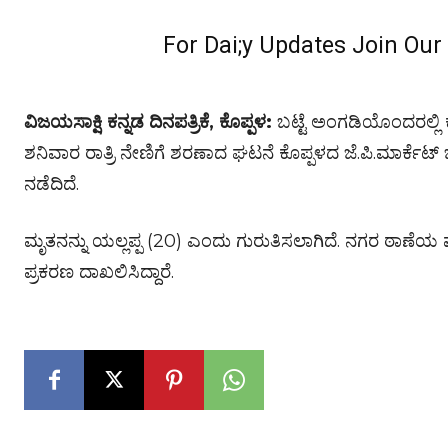
For Dai;y Updates Join Ou
ವಿಜಯಸಾಕ್ಷಿ ಕನ್ನಡ ದಿನಪತ್ರಿಕೆ, ಕೊಪ್ಪಳ:
ಬಟ್ಟೆ ಅಂಗಡಿಯೊಂದರಲ್ಲಿ ಕ
ಶನಿವಾರ ರಾತ್ರಿ ನೇಣಿಗೆ ಶರಣಾದ ಘಟನೆ ಕೊಪ್ಪಳದ ಜೆ.ಪಿ.ಮಾರ್
ನಡೆದಿದೆ.
ಮೃತನನ್ನು ಯಲ್ಲಪ್ಪ (20) ಎಂದು ಗುರುತಿಸಲಾಗಿದೆ. ನಗರ ಠಾಣೆಯ
ಪ್ರಕರಣ ದಾಖಲಿಸಿದ್ದಾರೆ.