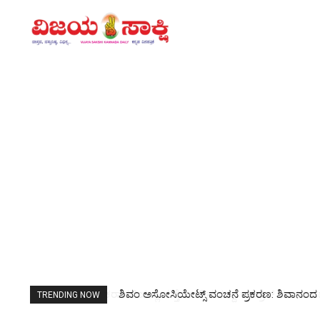
ಶಿವಂ ಅಸೋಸಿಯೇಟ್ಸ್ ವಂಚನೆ ಪ್ರಕರಣ: ಶಿವಾನಂದ 
TRENDING NOW