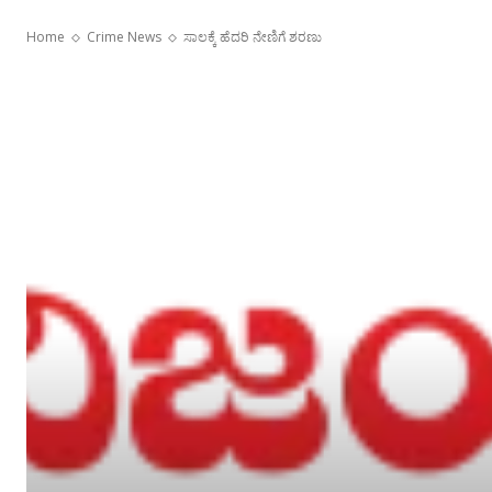
Home
Crime News
ಸಾಲಕ್ಕೆ ಹೆದರಿ ನೇಣಿಗೆ ಶರಣು