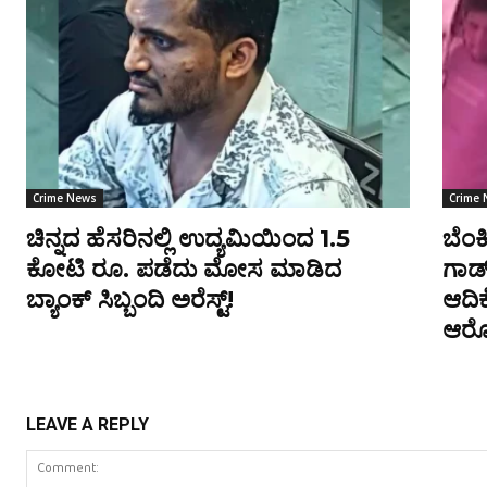
Crime News
Crime
ಚಿನ್ನದ ಹೆಸರಿನಲ್ಲಿ ಉದ್ಯಮಿಯಿಂದ 1.5
ಬೆಂಕ
ಕೋಟಿ ರೂ. ಪಡೆದು ಮೋಸ ಮಾಡಿದ
ಗಾರ್
ಬ್ಯಾಂಕ್ ಸಿಬ್ಬಂದಿ ಅರೆಸ್ಟ್!
ಆದಿಕ
ಆರ
LEAVE A REPLY