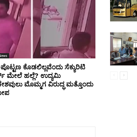
 News
ಿಪೊಟ್ಟಣ ಕೊಡಲಿಲ್ಲವೆಂದು ಸೆಕ್ಯುರಿಟಿ
ಡ್ ಮೇಲೆ ಹಲ್ಲೆ? ಉದ್ಯಮಿ
ೇಶವುಲು ಮೊಮ್ಮಗ ವಿರುದ್ಧ ಮತ್ತೊಂದು
ೋಪ