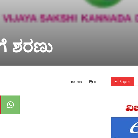
ಿಗೆ ಶರಣು
E-Paper
308
0