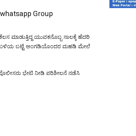
r whatsapp Group
ೆಲಸ ಮಾಡುತ್ತಿದ್ದ ಯುವಕನೊಬ್ಬ ಸಾಲಕ್ಕೆ ಹೆದರಿ
ಕೆಟ್ ಬಳಿಯ ಬಟ್ಟೆ ಅಂಗಡಿಯೊಂದರ ಮಹಡಿ ಮೇಲೆ
 ಪೊಲೀಸರು ಭೇಟಿ ನೀಡಿ ಪರಿಶೀಲನೆ ನಡೆಸಿ