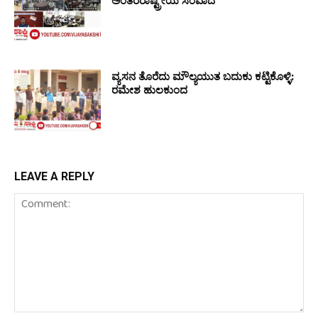
ಅಂತರರಾಷ್ಟ್ರೀಯ ಸಂವಾದ
ವ್ಯಸನ ತೊರೆದು ಮೌಲ್ಯಯುತ ಬದುಕು ಕಟ್ಟಿಕೊಳ್ಳಿ:
ರಮೇಶ ಹುಲಕುಂದ
LEAVE A REPLY