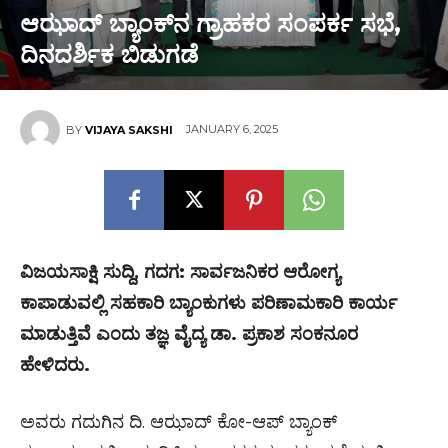
ಆಝಾದ್ ಬ್ಯಾಂಕ್‌ನ ಗ್ರಾಹಕರ ಸಂಪರ್ಕ ಸಭೆ,
ದಿನದರ್ಶಿಕ ಬಿಡುಗಡೆ
JANUARY 6, 2025
BY
VIJAYA SAKSHI
ವಿಜಯಸಾಕ್ಷಿ ಸುದ್ದಿ, ಗದಗ: ಸಾರ್ವಜನಿಕರ ಆರೋಗ್ಯ
ಕಾಪಾಡುವಲ್ಲಿ ಸಹಕಾರಿ ಬ್ಯಾಂಕುಗಳು ಪರಿಣಾಮಕಾರಿ ಕಾರ್ಯ
ಮಾಡುತ್ತಿವೆ ಎಂದು ತಜ್ಞ ವೈದ್ಯ ಡಾ. ಪ್ರಕಾಶ ಸಂಕನೂರ
ಹೇಳಿದರು.
ಅವರು ಗದುಗಿನ ದಿ. ಆಝಾದ್ ಕೋ-ಆಪ್ ಬ್ಯಾಂಕ್