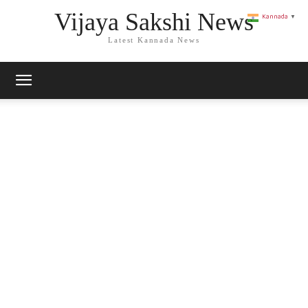
Vijaya Sakshi News
Kannada
▼
Latest Kannada News