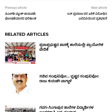
Previous article
Next article
ಪಿಎಲ್‌ಡಿ ಬ್ಯಾಂಕ್ ಚುನಾವಣೆ:
ಬಸ್ ಪ್ರಯಾಣ ದರ ಏರಿಕೆ ವಿರೋಧಿಸಿ
ಘೋಷಣೆಯಾಗದ ಫಲಿತಾಂಶ
ಎಬಿವಿಪಿಯಿಂದ ಪ್ರತಿಭಟನೆ
RELATED ARTICLES
ಪ್ರಜಾಪ್ರಭುತ್ವದ ಪಾಠಕ್ಕೆ ಶಾಲೆಯಲ್ಲೇ ಪ್ರಾಯೋಗಿಕ
ವೇದಿಕೆ
ಸಚಿವ ಸಂಪುಟವೋ… ಭ್ರಷ್ಟರ ಸಂಪುಟವೋ:
ರಾಜು ಕುರುಡಗಿ ವಾಗ್ದಾಳಿ
ಗದಗ–ಸಿಂಗಾಪುರ ಶಾಲೆಗಳ ವಿದ್ಯಾರ್ಥಿಗಳ