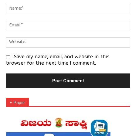
Comment:
Na
Em
We
Save my name, email, and website in this
browser for the next time I comment.
E-Paper