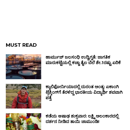
MUST READ
ಹಾರ್ಮುಜ್ ಜಲಸಂಧಿ ಉದ್ವಿಗ್ನತೆ: ಜಾಗತಿಕ
ಮಾರುಕಟ್ಟೆಯಲ್ಲಿ ಕಚ್ಚಾ ತೈಲ ಬೆಲೆ ಶೇ.1ರಷ್ಟು ಏರಿಕೆ
ಕ್ಯಾಲಿಫೋರ್ನಿಯಾದಲ್ಲಿ ದುರಂತ ಅಂತ್ಯ: ಏಕಾಂಗಿ
ಟ್ರೆಕ್ಕಿಂಗ್‌ಗೆ ತೆರಳಿದ್ದ ಭಾರತೀಯ ವಿದ್ಯಾರ್ಥಿ ಶವವಾಗಿ
ಪತ್ತೆ
ಕಡೆಯ ಆಷಾಢ ಶುಕ್ರವಾರ: ಲಕ್ಷ್ಮಿ ಅಲಂಕಾರದಲ್ಲಿ
ದರ್ಶನ ನೀಡಿದ ತಾಯಿ ಚಾಮುಂಡಿ!