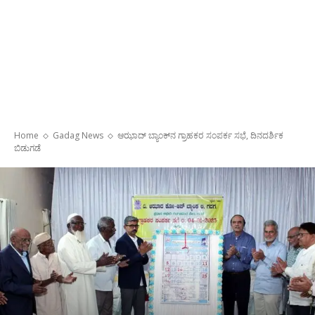
Home
Gadag News
ಆಝಾದ್ ಬ್ಯಾಂಕ್‌ನ ಗ್ರಾಹಕರ ಸಂಪರ್ಕ ಸಭೆ, ದಿನದರ್ಶಿಕ
ಬಿಡುಗಡೆ