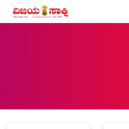
BELGAUM
Agriculture
Art and Literature
ASSEMBLE ELECTION
Bagalkot
Bell
Home
Belgaum