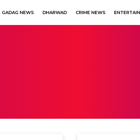
GADAG NEWS
DHARWAD
CRIME NEWS
ENTERTAI
ary
Bengaluru City
Bengaluru News
Bengaluru Rural