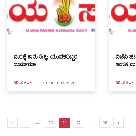
ಮರಕ್ಕೆ ಕಾರು ಡಿಕ್ಕಿ; ಯುವಕರಿಬ್ಬರ
ಬಿಜೆಪಿ ಹಣ
ದುರ್ಮರಣ
ಶಾಸಕ ಪ
BELGAUM
SEPTEMBER 12, 2021
BELGAUM
...
...
1
20
21
22
28