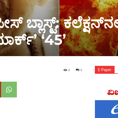
ಸ್ ಬ್ಲಾಸ್ಟ್: ಕಲೆಕ್ಷನ್‌ನಲ್
ಾರ್ಕ್’ ‘45’
E-Paper
0
0