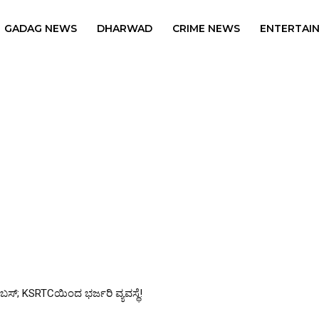
GADAG NEWS
DHARWAD
CRIME NEWS
ENTERTAI
 ಮುನ್ನ ಎಚ್ಚರ! ಕೆಲ ಮಾದರಿಗಳಲ್ಲಿ ಅಪಾಯಕಾರಿ ರಾಸಾಯನಿಕ, ಲೋಹ ಪತ್ತೆ