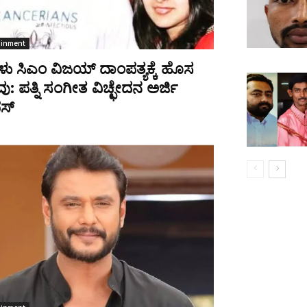
ainment
ು ಸಿಎಂ ವಿಜಯ್ ದಾಂಪತ್ಯಕ್ಕೆ ಹೊಸ
ವು: ಪತ್ನಿ ಸಂಗೀತ ವಿಚ್ಛೇದನ ಅರ್ಜಿ
ಸ್