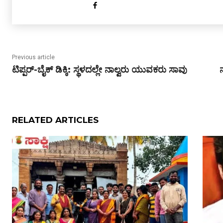
Previous article
ಟಿಪ್ಪರ್-ಬೈಕ್ ಡಿಕ್ಕಿ: ಸ್ಥಳದಲ್ಲೇ ನಾಲ್ವರು ಯುವಕರು ಸಾವು
RELATED ARTICLES