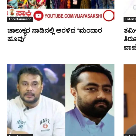
Entertainment
Entert
ಚಾಲುಕ್ಯರ ನಾಡಿನಲ್ಲಿ ಅರಳಿದ ‘ಮಂದಾರ
ತಮಿಳ
ಹೂವು’
ತಿರು
ವಾಪ