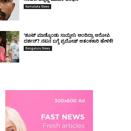
Karnataka News
‘ಶೂಟ್ ಮಾಡ್ಕೊಂಡು ಸಾಯ್ತೀನಿ ಅಂದಿದ್ರಾ ಆರೋಪಿ
ದರ್ಶನ್? ನಟನ ಬಗ್ಗೆ ಪ್ರದೋಷ್ ಆತಂಕಕಾರಿ ಹೇಳಿಕೆ!
Bengaluru News