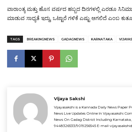
ವಾರಾಂತ್ಯ ಮತ್ತು ಹೊಸ ವರ್ಷದ ಹಬ್ಬದ ದಿನಗಳಲ್ಲಿ ಎರಡೂ ಸಿನಿಮಾಗಳು
ಮಾಡುವ ಸಾಧ್ಯತೆ ಇದ್ದು, ಒಟ್ಟಾರೆ ಗಳಿಕೆ ಎಷ್ಟು ಆಗಲಿದೆ ಎಂಬ ಕುತೂಹ
TAGS
BREAKINGNEWS
GADAGNEWS
KARNATAKA
VIJAYA
Vijaya Sakshi
Vijayasakshi is a Kannada Daily News Paper P
News Live Updates Online In Vijayasakshi.Co
News On Gadag District Including Karnataka,
9448326533/9019256545 E-mail-vijayasaksh