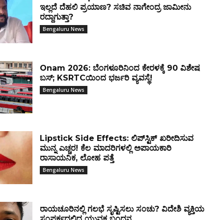
ಇಲ್ಲದೆ ದೆಹಲಿ ಪ್ರಯಾಣ? ಸಚಿವ ನಾಗೇಂದ್ರ ಜಾಮೀನು
ರದ್ದಾಗುತ್ತಾ?
Bengaluru News
Onam 2026: ಬೆಂಗಳೂರಿನಿಂದ ಕೇರಳಕ್ಕೆ 90 ವಿಶೇಷ
ಬಸ್‌; KSRTCಯಿಂದ ಭರ್ಜರಿ ವ್ಯವಸ್ಥೆ!
Bengaluru News
Lipstick Side Effects: ಲಿಪ್‌ಸ್ಟಿಕ್ ಖರೀದಿಸುವ
ಮುನ್ನ ಎಚ್ಚರ! ಕೆಲ ಮಾದರಿಗಳಲ್ಲಿ ಅಪಾಯಕಾರಿ
ರಾಸಾಯನಿಕ, ಲೋಹ ಪತ್ತೆ
Bengaluru News
ರಾಯಚೂರಿನಲ್ಲಿ ಗಲಭೆ ಸೃಷ್ಟಿಸಲು ಸಂಚು? ವಿದೇಶಿ ವ್ಯಕ್ತಿಯ
ಸಂಪರ್ಕದಲ್ಲಿದ್ದ ಯುವಕ ಬಂಧನ