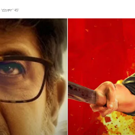
ದ ‘ಮಾರ್ಕ್’ ‘45’