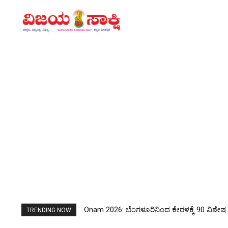
Lipstick Side Effects: ಲಿಪ್‌ಸ್ಟಿಕ್ ಖರೀದಿಸುವ
TRENDING NOW