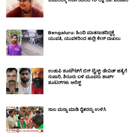
Bengaluru: ಹಿಂದಿ ಮಾತನಾಡದಿದ್ದಕ್ಕೆ
ಯುವತಿ, ಯುವಕರಿಂದ ಹಲ್ಲೆ! ಕೇಸ್ ದಾಖಲು
ಉಡುಪಿ ಶೂಟೌಟ್‌ಗೆ ಬಿಗ್ ಟ್ವಿಸ್ಟ್: ಡೇವಿಡ್ ಹತ್ಯೆಗೆ
ಸುಪಾರಿ, ಶಿರೂರು ಬಳಿ ಮೂವರು ಶಾರ್ಪ್
ಶೂಟರ್‌ಗಳು ಅರೆಸ್ಟ್
ಸಾಲ ಮನ್ನಾ ಮಾಡಿ ರೈತರನ್ನು ಉಳಿಸಿ