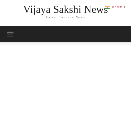
Vijaya Sakshi News
Kannada
▼
Latest Kannada News