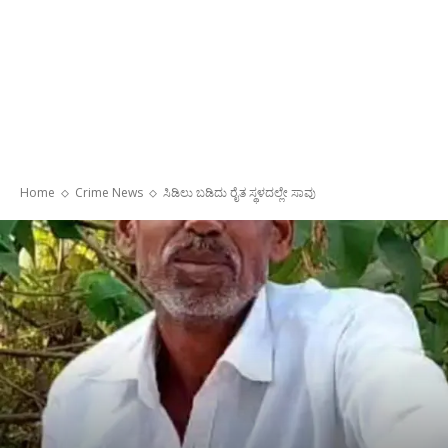
Home
Crime News
ಸಿಡಿಲು ಬಡಿದು ರೈತ ಸ್ಥಳದಲ್ಲೇ ಸಾವು