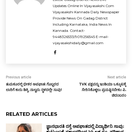
Updates Online In Vijayasakshi.Com
Vijayasakshi Kannada Daily Newspaper
Provide News On Gadag District
Including Karnataka, India News In
Kannada. Contact-
9448326533/9019256545 E-mail-
vijayasakshidaily@gmail.com
Previous article
Next article
ತುಮಕೂರಲ್ಲಿ ಭೀಕರ ಅಪಘಾತ: ಗೊಬ್ಬರದ
TVK ಪಕ್ಷವನ್ನು ಇಂಡಿಯಾ ಒಕ್ಕೂಟಕ್ಕೆ
ಲಾರಿಗೆ ಕಾರು ಡಿಕ್ಕಿ, ನಾಲ್ವರು ಸ್ಥಳದಲ್ಲೇ ಸಾವು!
ಸೇರಿಸಿಕೊಳ್ಳಲು ಪ್ರಯತ್ನಿಸಬೇಕು: ಪಿ.
ಚಿದಂಬರಂ
RELATED ARTICLES
ಜ್ಞಾನಭಾರತಿ ರಸ್ತೆ ಅಪಘಾತದಲ್ಲಿ ವಿದ್ಯಾರ್ಥಿನಿ ಸಾವು:
ಕುಟುಂಬಕ್ಕೆ ಸರ್ಕಾರದಿಂದ 10 ಲಕ್ಷ ರೂ. ಪರಿಹಾರ