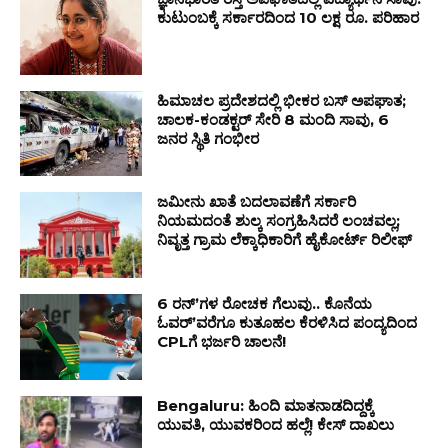
ಕುಟುಂಬಕ್ಕೆ ಸರ್ಕಾರದಿಂದ 10 ಲಕ್ಷ ರೂ. ಪರಿಹಾರ
ಹಿಮಾಚಲ ಪ್ರದೇಶದಲ್ಲಿ ಭೀಕರ ಬಸ್ ಅಪಘಾತ;
ಚಾಲಕ-ಕಂಡಕ್ಟರ್ ಸೇರಿ 8 ಮಂದಿ ಸಾವು, 6
ಜನರ ಸ್ಥಿತಿ ಗಂಭೀರ
ಜಮೀನು ಖಾತೆ ಬದಲಾವಣೆಗೆ ಸರ್ಕಾರಿ
ನಿಯಮದಂತೆ ಶುಲ್ಕ ಸಂಗ್ರಹಿಸಿದರೆ ಲಂಚವಲ್ಲ;
ನಿವೃತ್ತ ಗ್ರಾಮ ಲೆಕ್ಕಾಧಿಕಾರಿಗೆ ಹೈಕೋರ್ಟ್‌ ರಿಲೀಫ್
6 ರನ್ʼಗಳ ರೋಚಕ ಗೆಲುವು.. ಕೊನೆಯ
ಓವರ್ʼವರೆಗೂ ಕುತೂಹಲ ಕೆರಳಿಸಿದ ಪಂದ್ಯದಿಂದ
CPLಗೆ ಭರ್ಜರಿ ಚಾಲನೆ!
Bengaluru: ಹಿಂದಿ ಮಾತನಾಡದಿದ್ದಕ್ಕೆ
ಯುವತಿ, ಯುವಕರಿಂದ ಹಲ್ಲೆ! ಕೇಸ್ ದಾಖಲು