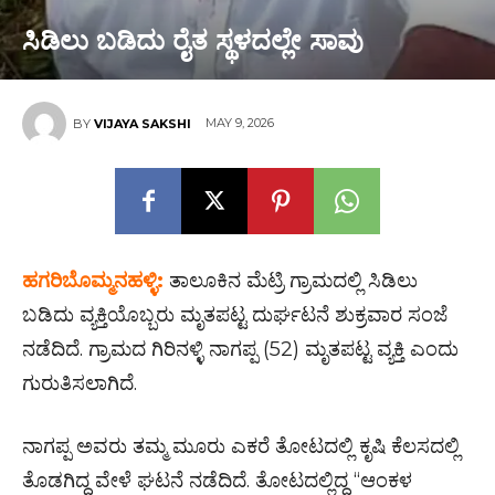
ಸಿಡಿಲು ಬಡಿದು ರೈತ ಸ್ಥಳದಲ್ಲೇ ಸಾವು
MAY 9, 2026
BY
VIJAYA SAKSHI
ಹಗರಿಬೊಮ್ಮನಹಳ್ಳಿ:
ತಾಲೂಕಿನ ಮೆಟ್ರಿ ಗ್ರಾಮದಲ್ಲಿ ಸಿಡಿಲು
ಬಡಿದು ವ್ಯಕ್ತಿಯೊಬ್ಬರು ಮೃತಪಟ್ಟ ದುರ್ಘಟನೆ ಶುಕ್ರವಾರ ಸಂಜೆ
ನಡೆದಿದೆ. ಗ್ರಾಮದ ಗಿರಿನಳ್ಳಿ ನಾಗಪ್ಪ (52) ಮೃತಪಟ್ಟ ವ್ಯಕ್ತಿ ಎಂದು
ಗುರುತಿಸಲಾಗಿದೆ.
ನಾಗಪ್ಪ ಅವರು ತಮ್ಮ ಮೂರು ಎಕರೆ ತೋಟದಲ್ಲಿ ಕೃಷಿ ಕೆಲಸದಲ್ಲಿ
ತೊಡಗಿದ್ದ ವೇಳೆ ಘಟನೆ ನಡೆದಿದೆ. ತೋಟದಲ್ಲಿದ್ದ “ಆಂಕಳ