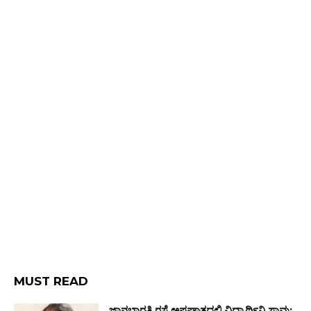
MUST READ
ಜ್ಞಾನಭಾರತಿ ರಸ್ತೆ ಅಪಘಾತದಲ್ಲಿ ವಿದ್ಯಾರ್ಥಿನಿ ಸಾವು: