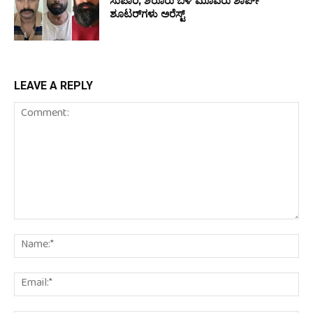
ಸುಪಾರಿ, ಶಿರೂರು ಬಳಿ ಮೂವರು ಶಾರ್ಪ್
ಶೂಟರ್‌ಗಳು ಅರೆಸ್ಟ್
LEAVE A REPLY
Comment:
Na
Em