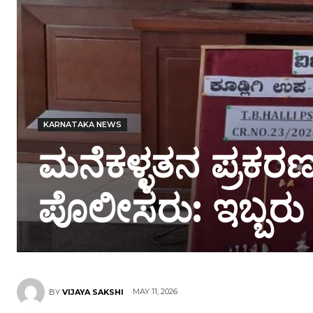
KARNATAKA NEWS
ಮನೆಕಳ್ಳತನ ಪ್ರಕರಣ
ಪೊಲೀಸರು: ಇಬ್ಬರು
MAY 11, 2026
BY
VIJAYA SAKSHI