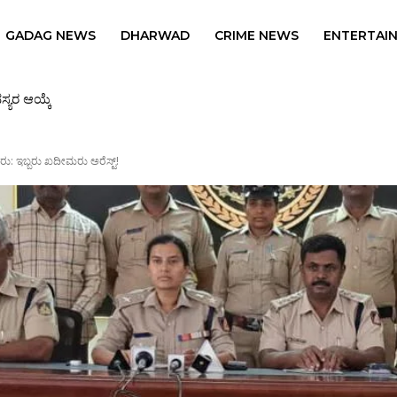
GADAG NEWS
DHARWAD
CRIME NEWS
ENTERTAI
ು: ಇಬ್ಬರು ಖದೀಮರು ಅರೆಸ್ಟ್!