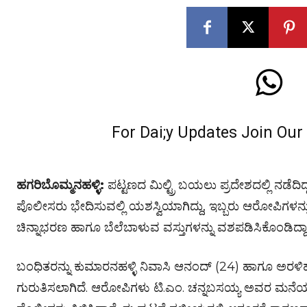
For Dai;y Updates Join Ou
ಹಗರಿಬೊಮ್ಮನಹಳ್ಳಿ:
ಪಟ್ಟಣದ ಮಿಲ್ಟ್ರಿ ಬಯಲು ಪ್ರದೇಶದಲ್ಲಿ ನಡೆದಿದ
ಪೊಲೀಸರು ಭೇದಿಸುವಲ್ಲಿ ಯಶಸ್ವಿಯಾಗಿದ್ದು, ಇಬ್ಬರು ಆರೋಪಿಗಳನ್ನ
ಚಿನ್ನಾಭರಣ ಹಾಗೂ ಬೆಲೆಬಾಳುವ ವಸ್ತುಗಳನ್ನು ವಶಪಡಿಸಿಕೊಂಡಿದ್ದಾರ
ಬಂಧಿತರನ್ನು ಕುಮಾರನಹಳ್ಳಿ ನಿವಾಸಿ ಆನಂದ್ (24) ಹಾಗೂ ಅರಳಿ
ಗುರುತಿಸಲಾಗಿದೆ. ಆರೋಪಿಗಳು ಟಿ.ಎಂ. ಚನ್ನಬಸಯ್ಯ ಅವರ ಮನೆಯ ಬ