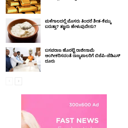
ಮಳೆಗಾಲದಲ್ಲಿ ಮೊಸರು ತಿಂದರೆ ಶೀತ-ಕೆಮ್ಮು
ಬರುತ್ತಾ? ತಜ್ಞರು ಹೇಳುವುದೇನು?
ಬಸವರಾಜ ಹೊರಟ್ಟಿ ರಾಜೀನಾಮೆ
ಅಂಗೀಕರಿಸದಂತೆ ರಾಜ್ಯಪಾಲರಿಗೆ ಬಿಜೆಪಿ–ಜೆಡಿಎಸ್
ದೂರು