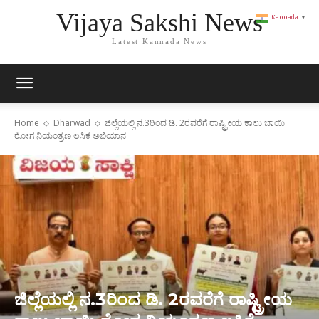
Vijaya Sakshi News
Kannada
▼
Latest Kannada News
Home
Dharwad
ಜಿಲ್ಲೆಯಲ್ಲಿ ನ.3ರಿಂದ ಡಿ. 2ರವರೆಗೆ ರಾಷ್ಟ್ರೀಯ ಕಾಲು ಬಾಯಿ
ರೋಗ ನಿಯಂತ್ರಣ ಲಸಿಕೆ ಅಭಿಯಾನ
ಜಿಲ್ಲೆಯಲ್ಲಿ ನ.3ರಿಂದ ಡಿ. 2ರವರೆಗೆ ರಾಷ್ಟ್ರೀಯ