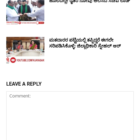
ಹೊಲದಲ್ಲೇ ರೈತರ ನೋವು ಆಲಿಸಿದ ಸಚಿವ ಲಾಡ್
ಮತದಾರರ ಪಟ್ಟಿಯಲ್ಲಿ ತಪ್ಪಿದ್ದರೆ ಈಗಲೇ
ಸರಿಪಡಿಸಿಕೊಳ್ಳಿ: ಜಿಲ್ಲಾಧಿಕಾರಿ ಸ್ನೇಹಲ್ ಆರ್
LEAVE A REPLY