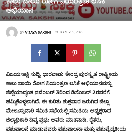
ಕಾಲು ಬಾಯಿ ರೋಗ ನಿಯಂತ್ರಣ ಲಸಿಕೆ
ಅಭಿಯಾನ
OCTOBER 31, 2025
BY
VIJAYA SAKSHI
ವಿಜಯಸಾಕ್ಷಿ ಸುದ್ದಿ
,
ಧಾರವಾಡ
:
ಕೇಂದ್ರ ಪುರಸ್ಕೃತ ರಾಷ್ಟ್ರೀಯ
ಕಾಲು ಬಾಯಿ ರೋಗ ನಿಯಂತ್ರಣ ಲಸಿಕೆ ಅಭಿಯಾನವನ್ನು
ಜಿಲ್ಲೆಯಾದ್ಯಂತ ನವೆಂಬರ್
3
ರಿಂದ ಡಿಸೆಂಬರ್
2
ರವರೆಗೆ
ಹಮ್ಮಿಕೊಳ್ಳಲಾಗಿದೆ. ಈ ಕುರಿತು ಶುಕ್ರವಾರ ಜರುಗಿದ ಜಿಲ್ಲಾ
ಮೇಲುಸ್ತುವಾರಿ ಸಮಿತಿ ಸಭೆಯಲ್ಲಿ ಸಮಿತಿಯ ಅಧ್ಯಕ್ಷರಾದ
ಜಿಲ್ಲಾಧಿಕಾರಿ ದಿವ್ಯ ಪ್ರಭು ಅವರು ಮಾತನಾಡಿ
,
ರೈತರು
,
ಪಶುಪಾಲನೆ ಮಾಡುವವರು ಪಶುಪಾಲನಾ ಮತ್ತು ಪಶುವೈದ್ಯಕೀಯ