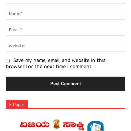
Comment:
Na
Em
We
Save my name, email, and website in this
browser for the next time I comment.
E-Paper