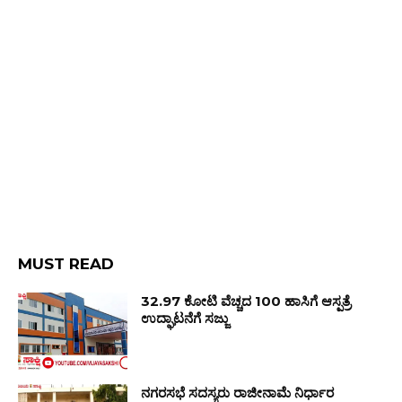
MUST READ
₹32.97 ಕೋಟಿ ವೆಚ್ಚದ 100 ಹಾಸಿಗೆ ಆಸ್ಪತ್ರೆ
ಉದ್ಘಾಟನೆಗೆ ಸಜ್ಜು
ನಗರಸಭೆ ಸದಸ್ಯರು ರಾಜೀನಾಮೆ ನಿರ್ಧಾರ