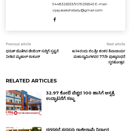
9448326533/9019256545 E-mail-
vijayasakshidaily@gmail.com
Previous article
Next article
ಧನುಶ್ ಜೊತೆಗಿನ ಡೇಟಿಂಗ್ ಸುದ್ದಿಗೆ ಸ್ಪಷ್ಟನೆ
ಆ.14ರಂದು ಲಿಂ.ಶ್ರೀ ಶಂಕರ ಶಿವಾಚಾರ್ಯ
ನೀಡಿದ ಮೃಣಾಲ್ ಠಾಕೂರ್
ಮಹಾಸ್ವಾಮಿಗಳವರ 77ನೇ ಪುಣ್ಯಾರಾಧನೆ
ಸ್ಮರಣೋತ್ಸವ
RELATED ARTICLES
₹32.97 ಕೋಟಿ ವೆಚ್ಚದ 100 ಹಾಸಿಗೆ ಆಸ್ಪತ್ರೆ
ಉದ್ಘಾಟನೆಗೆ ಸಜ್ಜು
ನಗರಸಭೆ ಸದಸ್ಯರು ರಾಜೀನಾಮೆ ನಿರ್ಧಾರ