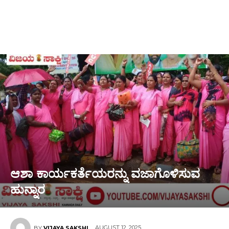
ಆಶಾ ಕಾರ್ಯಕರ್ತೆಯರನ್ನು ವಜಾಗೊಳಿಸುವ
ಹುನ್ನಾರ
AUGUST 12, 2025
BY
VIJAYA SAKSHI