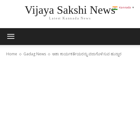
Vijaya Sakshi News
Kannada
▼
Latest Kannada News
Home
Gadag News
ಆಶಾ ಕಾರ್ಯಕರ್ತೆಯರನ್ನು ವಜಾಗೊಳಿಸುವ ಹುನ್ನಾರ