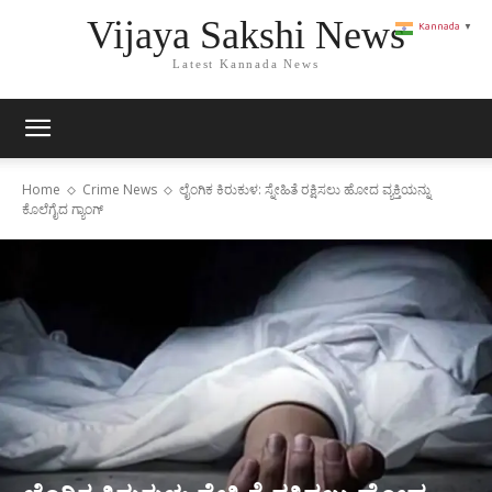
Vijaya Sakshi News
Kannada
▼
Latest Kannada News
Home
Crime News
ಲೈಂಗಿಕ ಕಿರುಕುಳ: ಸ್ನೇಹಿತೆ ರಕ್ಷಿಸಲು ಹೋದ ವ್ಯಕ್ತಿಯನ್ನು
ಕೊಲೆಗೈದ ಗ್ಯಾಂಗ್