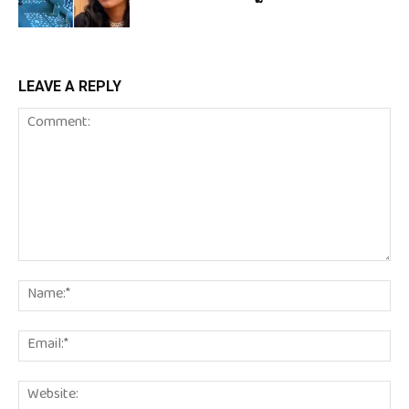
LEAVE A REPLY
Comment:
Na
Em
We