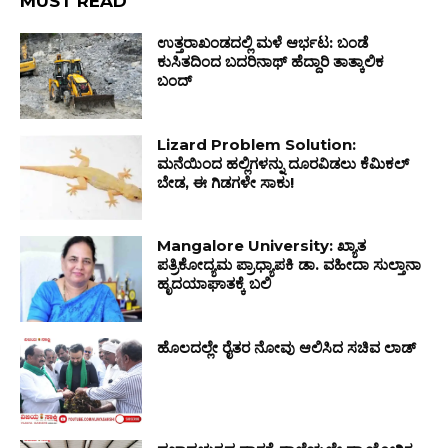
MUST READ
ಉತ್ತರಾಖಂಡದಲ್ಲಿ ಮಳೆ ಆರ್ಭಟ: ಬಂಡೆ
ಕುಸಿತದಿಂದ ಬದರಿನಾಥ್ ಹೆದ್ದಾರಿ ತಾತ್ಕಾಲಿಕ
ಬಂದ್
Lizard Problem Solution:
ಮನೆಯಿಂದ ಹಲ್ಲಿಗಳನ್ನು ದೂರವಿಡಲು ಕೆಮಿಕಲ್
ಬೇಡ, ಈ ಗಿಡಗಳೇ ಸಾಕು!
Mangalore University: ಖ್ಯಾತ
ಪತ್ರಿಕೋದ್ಯಮ ಪ್ರಾಧ್ಯಾಪಕಿ ಡಾ. ವಹೀದಾ ಸುಲ್ತಾನಾ
ಹೃದಯಾಘಾತಕ್ಕೆ ಬಲಿ
ಹೊಲದಲ್ಲೇ ರೈತರ ನೋವು ಆಲಿಸಿದ ಸಚಿವ ಲಾಡ್