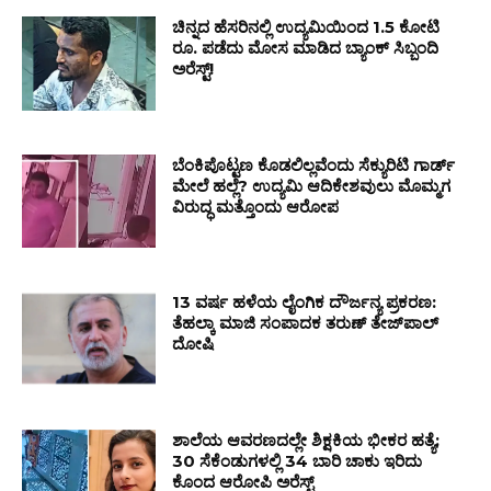
ಚಿನ್ನದ ಹೆಸರಿನಲ್ಲಿ ಉದ್ಯಮಿಯಿಂದ 1.5 ಕೋಟಿ
ರೂ. ಪಡೆದು ಮೋಸ ಮಾಡಿದ ಬ್ಯಾಂಕ್ ಸಿಬ್ಬಂದಿ
ಅರೆಸ್ಟ್!
ಬೆಂಕಿಪೊಟ್ಟಣ ಕೊಡಲಿಲ್ಲವೆಂದು ಸೆಕ್ಯುರಿಟಿ ಗಾರ್ಡ್
ಮೇಲೆ ಹಲ್ಲೆ? ಉದ್ಯಮಿ ಆದಿಕೇಶವುಲು ಮೊಮ್ಮಗ
ವಿರುದ್ಧ ಮತ್ತೊಂದು ಆರೋಪ
13 ವರ್ಷ ಹಳೆಯ ಲೈಂಗಿಕ ದೌರ್ಜನ್ಯ ಪ್ರಕರಣ:
ತೆಹಲ್ಕಾ ಮಾಜಿ ಸಂಪಾದಕ ತರುಣ್ ತೇಜ್‌ಪಾಲ್
ದೋಷಿ
ಶಾಲೆಯ ಆವರಣದಲ್ಲೇ ಶಿಕ್ಷಕಿಯ ಭೀಕರ ಹತ್ಯೆ;
30 ಸೆಕೆಂಡುಗಳಲ್ಲಿ 34 ಬಾರಿ ಚಾಕು ಇರಿದು
ಕೊಂದ ಆರೋಪಿ ಅರೆಸ್ಟ್