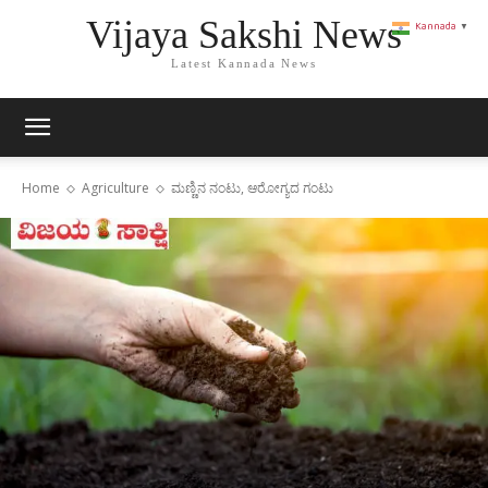
Vijaya Sakshi News
Kannada
▼
Latest Kannada News
Home
Agriculture
ಮಣ್ಣಿನ ನಂಟು, ಆರೋಗ್ಯದ ಗಂಟು