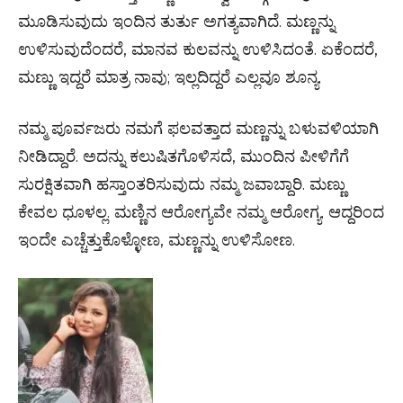
ಮೂಡಿಸುವುದು ಇಂದಿನ ತುರ್ತು ಅಗತ್ಯವಾಗಿದೆ. ಮಣ್ಣನ್ನು
ಉಳಿಸುವುದೆಂದರೆ, ಮಾನವ ಕುಲವನ್ನು ಉಳಿಸಿದಂತೆ. ಏಕೆಂದರೆ,
ಮಣ್ಣು ಇದ್ದರೆ ಮಾತ್ರ ನಾವು; ಇಲ್ಲದಿದ್ದರೆ ಎಲ್ಲವೂ ಶೂನ್ಯ.
ನಮ್ಮ ಪೂರ್ವಜರು ನಮಗೆ ಫಲವತ್ತಾದ ಮಣ್ಣನ್ನು ಬಳುವಳಿಯಾಗಿ
ನೀಡಿದ್ದಾರೆ. ಅದನ್ನು ಕಲುಷಿತಗೊಳಿಸದೆ, ಮುಂದಿನ ಪೀಳಿಗೆಗೆ
ಸುರಕ್ಷಿತವಾಗಿ ಹಸ್ತಾಂತರಿಸುವುದು ನಮ್ಮ ಜವಾಬ್ದಾರಿ. ಮಣ್ಣು
ಕೇವಲ ಧೂಳಲ್ಲ. ಮಣ್ಣಿನ ಆರೋಗ್ಯವೇ ನಮ್ಮ ಆರೋಗ್ಯ. ಆದ್ದರಿಂದ
ಇಂದೇ ಎಚ್ಚೆತ್ತುಕೊಳ್ಳೋಣ, ಮಣ್ಣನ್ನು ಉಳಿಸೋಣ.