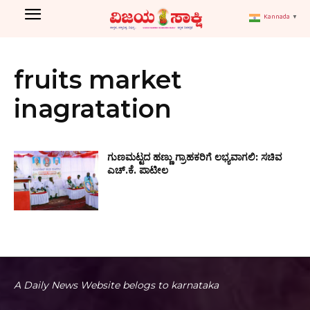
Kannada
▼
fruits market
inagratation
ಗುಣಮಟ್ಟದ ಹಣ್ಣು ಗ್ರಾಹಕರಿಗೆ ಲಭ್ಯವಾಗಲಿ: ಸಚಿವ
ಎಚ್.ಕೆ. ಪಾಟೀಲ
A Daily News Website belogs to karnataka