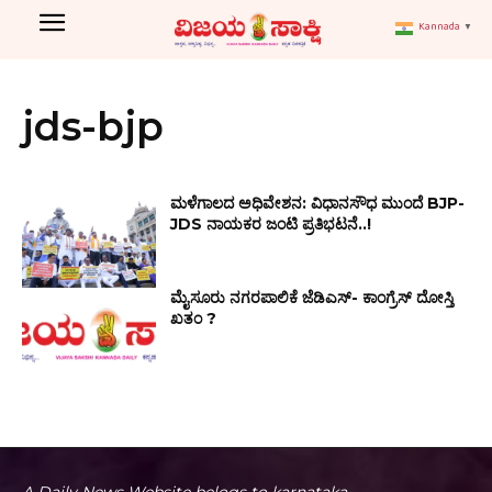
Kannada
▼
jds-bjp
ಮಳೆಗಾಲದ ಅಧಿವೇಶನ: ವಿಧಾನಸೌಧ ಮುಂದೆ BJP-
JDS ನಾಯಕರ ಜಂಟಿ ಪ್ರತಿಭಟನೆ..!
ಮೈಸೂರು ನಗರಪಾಲಿಕೆ ಜೆಡಿಎಸ್- ಕಾಂಗ್ರೆಸ್ ದೋಸ್ತಿ
ಖತಂ ?