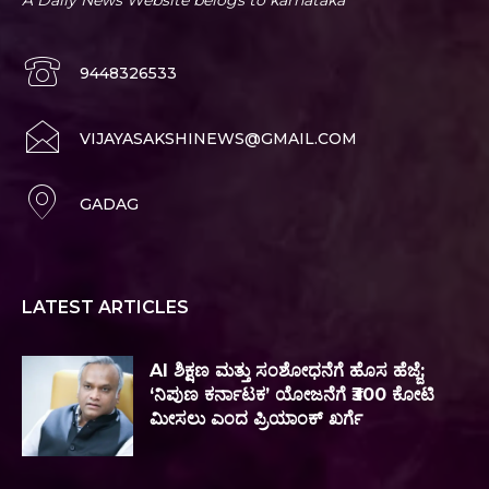
A Daily News Website belogs to karnataka
9448326533
VIJAYASAKSHINEWS@GMAIL.COM
GADAG
LATEST ARTICLES
AI ಶಿಕ್ಷಣ ಮತ್ತು ಸಂಶೋಧನೆಗೆ ಹೊಸ ಹೆಜ್ಜೆ;
‘ನಿಪುಣ ಕರ್ನಾಟಕ’ ಯೋಜನೆಗೆ ₹300 ಕೋಟಿ
ಮೀಸಲು ಎಂದ ಪ್ರಿಯಾಂಕ್ ಖರ್ಗೆ