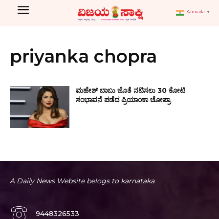
Kannada
▼
priyanka chopra
ಮಹೇಶ್ ಬಾಬು ಜೊತೆ ನಟಿಸಲು 30 ಕೋಟಿ
ಸಂಭಾವನೆ ಪಡೆದ ಪ್ರಿಯಾಂಕಾ ಚೋಪ್ರಾ
A Daily News Website belogs to karnataka
9448326533