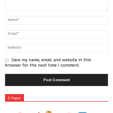
Comment:
Na
Em
We
Save my name, email, and website in this
browser for the next time I comment.
E-Paper