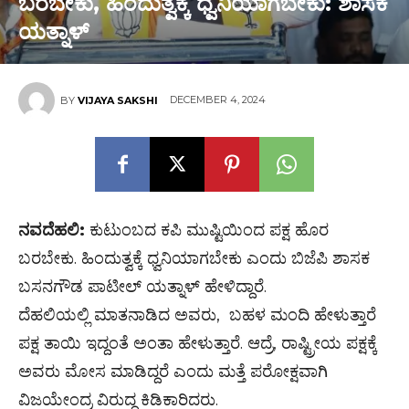
ಬರಬೇಕು, ಹಿಂದುತ್ವಕ್ಕೆ ಧ್ವನಿಯಾಗಬೇಕು: ಶಾಸಕ
ಯತ್ನಾಳ್
DECEMBER 4, 2024
BY
VIJAYA SAKSHI
ನವದೆಹಲಿ:
ಕುಟುಂಬದ ಕಪಿ ಮುಷ್ಟಿಯಿಂದ ಪಕ್ಷ ಹೊರ
ಬರಬೇಕು. ಹಿಂದುತ್ವಕ್ಕೆ ಧ್ವನಿಯಾಗಬೇಕು ಎಂದು ಬಿಜೆಪಿ ಶಾಸಕ
ಬಸನಗೌಡ ಪಾಟೀಲ್ ಯತ್ನಾಳ್ ಹೇಳಿದ್ದಾರೆ.
ದೆಹಲಿಯಲ್ಲಿ ಮಾತನಾಡಿದ ಅವರು, ಬಹಳ ಮಂದಿ ಹೇಳುತ್ತಾರೆ
ಪಕ್ಷ ತಾಯಿ ಇದ್ದಂತೆ ಅಂತಾ ಹೇಳುತ್ತಾರೆ. ಆದ್ರೆ, ರಾಷ್ಟ್ರೀಯ ಪಕ್ಷಕ್ಕೆ
ಅವರು ಮೋಸ ಮಾಡಿದ್ದರೆ ಎಂದು ಮತ್ತೆ ಪರೋಕ್ಷವಾಗಿ
ವಿಜಯೇಂದ್ರ ವಿರುದ್ದ ಕಿಡಿಕಾರಿದರು.