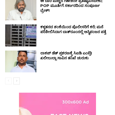
ಈ ಬಾರಿ ಮಣ್ಣಿನ ಗಣೇಶನೇ ಪ್ರತಿಷ್ಠಾಪಿಸಬೇಕು;
POP ಮೂರ್ತಿಗೆ ಸರ್ಕಾರದಿಂದ ಸಂಪೂರ್ಣ
ಬ್ರೇಕ್!
ಕಳ್ಳತನದ ಶಂಕೆಯಿಂದ ಪೊಲೀಸರಿಗೆ ಕರೆ; ಮನೆ
ಪರಿಶೀಲಿಸಿದಾಗ ಬಾತ್‌ರೂಂನಲ್ಲಿ ಅಸ್ಥಿಪಂಜರ ಪತ್ತೆ
ಲಾಕಪ್‌ ಡೆತ್‌ ಪ್ರಕರಣಕ್ಕೆ ಸಿಐಡಿ ಎಂಟ್ರಿ!
ಖಲೀಲುಲ್ಲಾ ಸಾವಿನ ತನಿಖೆ ಚುರುಕು