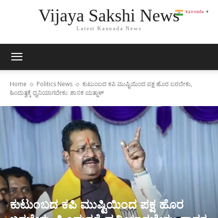
Vijaya Sakshi News
Kannada
▼
Latest Kannada News
Home
Politics News
ಕುಟುಂಬದ ಕಪಿ ಮುಷ್ಟಿಯಿಂದ ಪಕ್ಷ ಹೊರ ಬರಬೇಕು,
ಹಿಂದುತ್ವಕ್ಕೆ ಧ್ವನಿಯಾಗಬೇಕು: ಶಾಸಕ ಯತ್ನಾಳ್
ಕುಟುಂಬದ ಕಪಿ ಮುಷ್ಟಿಯಿಂದ ಪಕ್ಷ ಹೊರ