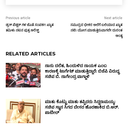
Previous article
Next article
ಡ್ರಗ್ ಪೆಡ್ಲರ್ ಗಳ ಜೊತೆ ಸಂಪರ್ಕ: ಖ್ಯಾತ
ಸಮುದ್ರದ ಭೀಕರ ಅಲೆಗೆ ಬಲಿಯಾದ ಖ್ಯಾತ
ತಮಿಳು ನಟನ ಪುತ್ರ ಅರೆಸ್ಟ್
ನಟಿ: ಯೋಗ ಮಾಡುತ್ತಿರುವಾಗಲೇ ದುರಂತ
ಅಂತ್ಯ
RELATED ARTICLES
ನಾನು ದಲಿತ, ಹಿಂದುಳಿದ ನಾಯಕ ಎಂಬ
ಕಾರಣಕ್ಕೆ ಟಾರ್ಗೆಟ್ ಮಾಡುತ್ತಿದ್ದಾರೆ: ಬಿಜೆಪಿ ವಿರುದ್ಧ
ಸಚಿವ ಬಿ. ನಾಗೇಂದ್ರ ವಾಗ್ದಾಳಿ
ಮಾತು ಕೊಟ್ಟು ಮಾತು ತಪ್ಪಿದರು ಸಿದ್ದರಾಮಯ್ಯ:
ಸಚಿವ ಸ್ಥಾನ ಸಿಗದ ಬೇಸರ ಹೊರಹಾಕಿದ ಬಿ.ಆರ್.
ಪಾಟೀಲ್