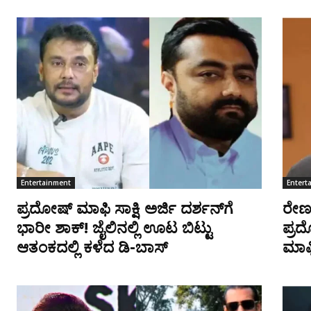
Entertainment
Entert
ಪ್ರದೋಷ್ ಮಾಫಿ ಸಾಕ್ಷಿ ಅರ್ಜಿ ದರ್ಶನ್‌ಗೆ
ರೇಣುಕ
ಭಾರೀ ಶಾಕ್! ಜೈಲಿನಲ್ಲಿ ಊಟ ಬಿಟ್ಟು
ಪ್ರ
ಆತಂಕದಲ್ಲಿ ಕಳೆದ ಡಿ-ಬಾಸ್
ಮಾಫಿ