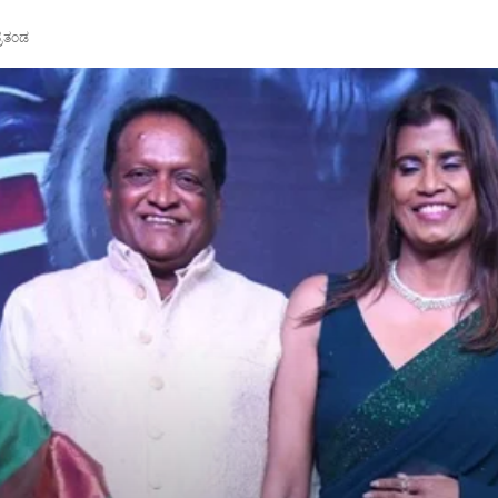
್ರತಂಡ