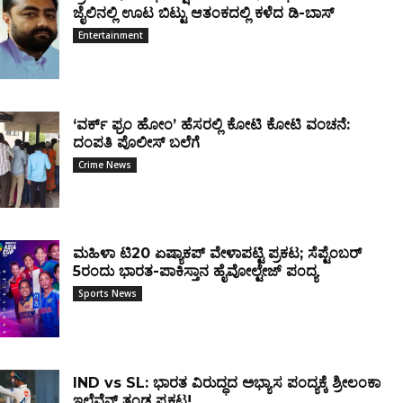
ಜೈಲಿನಲ್ಲಿ ಊಟ ಬಿಟ್ಟು ಆತಂಕದಲ್ಲಿ ಕಳೆದ ಡಿ-ಬಾಸ್
Entertainment
‘ವರ್ಕ್ ಫ್ರಂ ಹೋಂ’ ಹೆಸರಲ್ಲಿ ಕೋಟಿ ಕೋಟಿ ವಂಚನೆ:
ದಂಪತಿ ಪೊಲೀಸ್ ಬಲೆಗೆ
Crime News
ಮಹಿಳಾ ಟಿ20 ಏಷ್ಯಾಕಪ್ ವೇಳಾಪಟ್ಟಿ ಪ್ರಕಟ; ಸೆಪ್ಟೆಂಬರ್
5ರಂದು ಭಾರತ-ಪಾಕಿಸ್ತಾನ ಹೈವೋಲ್ಟೇಜ್ ಪಂದ್ಯ
Sports News
IND vs SL: ಭಾರತ ವಿರುದ್ಧದ ಅಭ್ಯಾಸ ಪಂದ್ಯಕ್ಕೆ ಶ್ರೀಲಂಕಾ
ಇಲೆವೆನ್ ತಂಡ ಪ್ರಕಟ!