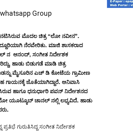
r whatsapp Group
ಿ ನಟಿಸಿರುವ ಮೊದಲ ಚಿತ್ರ “ಲೋ ನವೀನ”.
ದ್ದೂರಿಯಾಗಿ ನೆರವೇರಿತು. ಮಾಜಿ ಶಾಸಕರಾದ
ಮಾಲ್ ನ ಆನಂದ್, ಸಂಗೀತ ನಿರ್ದೇಶಕ
ದ್ದು, ಹಾಡು ಬಿಡುಗಡೆ ಮಾಡಿ ಚಿತ್ರ
ಡನ್ನು ಮೈಸೂರಿನ ಎಚ್ ಡಿ ಕೋಟೆಯ ಗ್ರಾಮೀಣ
 ಸಹ ಗಾಯನಕ್ಕೆ ಜೊತೆಯಾಗಿದ್ದಾರೆ. ಅನಿವಾಸಿ
್ಮಿಸಿರುವ ಹಾಗೂ ಧನುರ್ಧಾರಿ ಪವನ್ ನಿರ್ದೇಶನದ
ೋ ಯೂಟ್ಯೂಬ್ ಚಾನಲ್ ನಲ್ಲಿ ಲಭ್ಯವಿದೆ. ಹಾಡು
ದರು.
ನ ಪ್ರತಿಭೆ ಗುರುತಿಸಿದ್ದ ಸಂಗೀತ ನಿರ್ದೇಶಕ