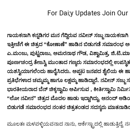
For Dai;y Updates Join Ou
ಗಾಯಕನಾಗಿ ಕನ್ನಡಿಗರ ಮನ ಗೆದ್ದಿರುವ ನವೀನ್ ಸಜ್ಜು ನಾಯಕನಾಗ
ಇತ್ತೀಚೆಗೆ ಈ ಚಿತ್ರದ “ಕೋಣಾಣೆ” ಹಾಡಿನ ಬಿಡುಗಡೆ ಸಮಾರಂಭ ಅ
ಎ.ಮಂಜು, ಪುಟ್ಟರಾಜು, ಅಮರನಾಥ ಗೌಡ, ವಿಶ್ವಾಮಿತ್ರ, ಜಿ.ಟಿ‌.
ಪೂರ್ಣಚಂದ್ರ ತೇಜಸ್ವಿ ಮುಂತಾದ ಗಣ್ಯರು ಸಮಾರಂಭದಲ್ಲಿ ಉಪಸ್ಥಿತರಿ
ಯಶಸ್ವಿಯಾಗಲೆಂದು ಹಾರೈಸಿದರು. ಅಪ್ಪಟ ಜನಪದ ಶೈಲಿಯ ಈ ಹಾ
ಪ್ರತಿಭೆಗಳಾದ ಚಮ್ಮಮ್ಮ ಹಾಗೂ ಲಕ್ಷಮ್ಮ ಹಾಡಿದ್ದಾರೆ. ನವೀನ್ ಸಜ್ಜು
ಭಾರತೀಯರಾದ ಬೆನ್ ಚಿಕ್ಕಸ್ವಾಮಿ ಅರ್ಪಿಸುವ , ಕೀರ್ತಿಸ್ವಾಮಿ ನಿರ
“ಲೋ ನವೀನ” ಚಿತ್ರದ ಮೊದಲ ಹಾಡು ಇದ್ದಾಗಿದ್ದು, ಆನಂದ್ ಆಡಿಯ
ಬಿಡುಗಡೆ ಸಮಾರಂಭದ ನಂತರ ಚಿತ್ರತಂಡದ ಸದಸ್ಯರು ಮಾತನಾಡಿ
ಮೂಲತಃ ಮಳವಳ್ಳಿಯವನಾದ ನಾನು, ಆರ್ಕೆಸ್ಟ್ರಾದಲ್ಲಿ ಹಾಡುತ್ತಿದ್ದೆ. ನನ್