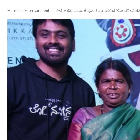
Home
Entertainment
ದೇಸಿ ಹಾಡಿನ ಮೂಲಕ ಪ್ರಚಾರ ಪ್ರಾರಂಭಿಸಿದ ‘ಲೋ ನವೀನ’ ಚಿತ