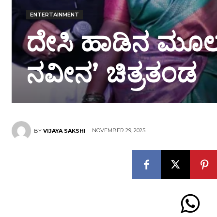
ENTERTAINMENT
ದೇಸಿ ಹಾಡಿನ ಮೂಲಕ
ನವೀನ’ ಚಿತ್ರತಂಡ
NOVEMBER 29, 2025
BY
VIJAYA SAKSHI