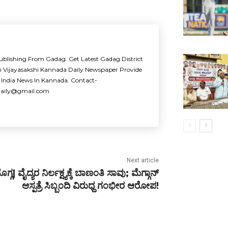
ublishing From Gadag. Get Latest Gadag District
m Vijayasakshi Kannada Daily Newspaper Provide
 India News In Kannada. Contact-
idaily@gmail.com
Next article
ಗ್ಗ| ವೈದ್ಯರ ನಿರ್ಲಕ್ಷ್ಯಕ್ಕೆ ಬಾಣಂತಿ ಸಾವು; ಮೆಗ್ಗಾನ್
ಆಸ್ಪತ್ರೆ ಸಿಬ್ಬಂದಿ ವಿರುಧ್ದ ಗಂಭೀರ ಆರೋಪ!