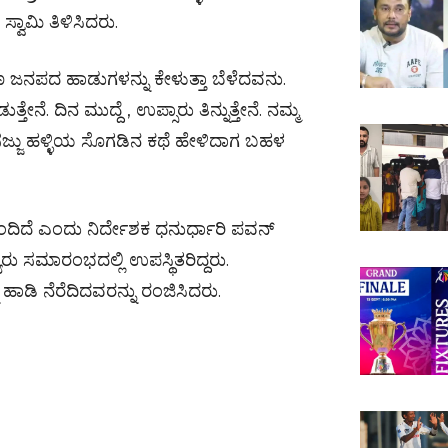
ಸ್ವಾಮಿ ತಿಳಿಸಿದರು.
 ಜನಪದ ಹಾಡುಗಳನ್ನು ಕೇಳುತ್ತಾ ಬೆಳೆದವನು.
ೆ. ದಿನ ಮುದ್ದೆ , ಉಪ್ಸಾರು ತಿನ್ನುತ್ತೇನೆ. ನಮ್ಮ
ಸಜ್ಜು ಹಳ್ಳಿಯ ಸೊಗಡಿನ ಕಥೆ ಹೇಳಿದಾಗ ಬಹಳ
ಬಂದಿದೆ ಎಂದು ನಿರ್ದೇಶಕ ಧನುರ್ಧಾರಿ ಪವನ್
ರು ಸಮಾರಂಭದಲ್ಲಿ ಉಪಸ್ಥಿತರಿದ್ದರು.
ಹಾಡಿ ನೆರೆದಿದವರನ್ನು ರಂಜಿಸಿದರು.