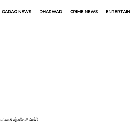
GADAG NEWS
DHARWAD
CRIME NEWS
ENTERTAI
ಂಪತಿ ಪೊಲೀಸ್ ಬಲೆಗೆ
ಬರ್ 5ರಂದು ಭಾರತ-ಪಾಕಿಸ್ತಾನ ಹೈವೋಲ್ಟೇಜ್ ಪಂದ್ಯ