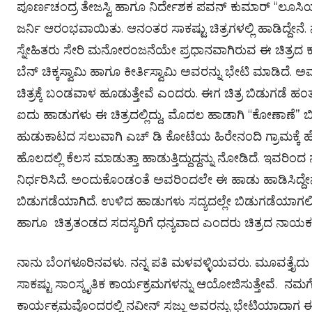
ಪೂರ್ಣಚಂದ್ರ ತೇಜಸ್ವಿ ಹಾಗೂ ನಿರ್ದೇಶಕ ಪವನ್ ಕುಮಾರ್ “ಲೂಸಿಯಾ” 
ಜರ್ನಿ ಆರಂಭವಾಯಿತು. ಆನಂತರ ಸಾಕಷ್ಟು ಚಿತ್ರಗಳಲ್ಲಿ ಹಾಡಿದ್ದೇ
ಸ್ನೇಹಿತರು ಸೇರಿ ಮನೋರಂಜನೆಯೇ ಪ್ರಧಾನವಾಗಿರುವ ಈ ಚಿತ್ರದ ಕಥೆ 
ಬೆನ್ ಚಿಕ್ಕಸ್ವಾಮಿ ಹಾಗೂ ಕೀರ್ತಿಸ್ವಾಮಿ ಅವರನ್ನು ಭೇಟಿ ಮಾಡಿದೆ.
ಚಿತ್ರಕ್ಕೆ ಬಂಡವಾಳ ಹೂಡುತ್ತೇವೆ ಎಂದರು. ಈಗ ಚಿತ್ರ ಬಿಡುಗಡೆ ಹ
ಐದು ಹಾಡುಗಳು ಈ ಚಿತ್ರದಲ್ಲಿದ್ದು, ಮೊದಲ ಹಾಡಾಗಿ “ಕೋಣಾಣೆ” ಬ
ಹುಡುಕಾಟದ ಸಲುವಾಗಿ ಎಚ್ ಡಿ ಕೋಟೆಯ ಹಿರೇನಂದಿ ಗ್ರಾಮಕ್ಕೆ ಹೋಗ
ಹೊಲದಲ್ಲಿ ಕೆಲಸ ಮಾಡುತ್ತಾ ಹಾಡುತ್ತಿದ್ದುದ್ದನ್ನು ನೋಡಿದೆ. ಇವರಿ
ನಿರ್ಧರಿಸಿದೆ. ಅಂದುಕೊಂಡಂತೆ ಅವರಿಂದಲೇ ಈ ಹಾಡು ಹಾಡಿಸಿ
ಬಿಡುಗಡೆಯಾಗಿದೆ. ಉಳಿದ ಹಾಡುಗಳು ಸದ್ಯದಲ್ಲೇ ಬಿಡುಗಡೆಯಾಗಲಿದೆ
ಹಾಗೂ ಚಿತ್ರತಂಡದ ಸದಸ್ಯರಿಗೆ ಧನ್ಯವಾದ ಎಂದರು ಚಿತ್ರದ ನಾಯಕ
ನಾನು ಬೆಂಗಳೂರಿನವಳು. ನನ್ನ ಪತಿ ಮಳವಳ್ಳಿಯವರು. ಮೂವತ್ತೈದು ವ
ಸಾಕಷ್ಟು ಸಾಂಸ್ಕೃತಿಕ ಕಾರ್ಯಕ್ರಮಗಳನ್ನು ಆಯೋಜಿಸುತ್ತೇವೆ‌‌. ನಮಗ
ಕಾರ್ಯಕ್ರಮವೊಂದರಲ್ಲಿ ನವೀನ್ ಸಜ್ಜು ಅವರನ್ನು ಭೇಟಿಯಾದಾಗ ಈ 