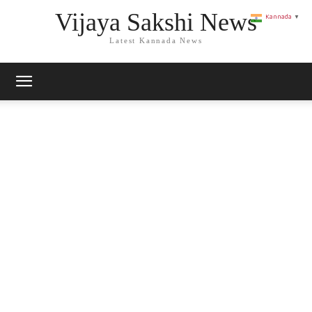
Vijaya Sakshi News
Kannada
▼
Latest Kannada News