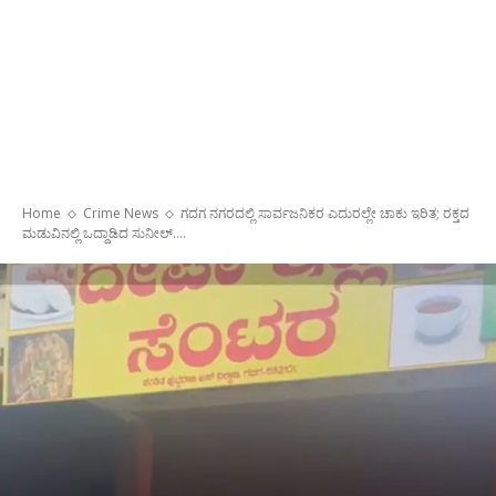
Home
Crime News
ಗದಗ ನಗರದಲ್ಲಿ ಸಾರ್ವಜನಿಕರ ಎದುರಲ್ಲೇ ಚಾಕು ಇರಿತ; ರಕ್ತದ
ಮಡುವಿನಲ್ಲಿ ಒದ್ದಾಡಿದ ಸುನೀಲ್….