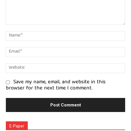
Comment:
Na
Em
We
Save my name, email, and website in this
browser for the next time I comment.
E-Paper