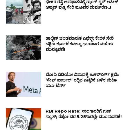
ಭೀಕರ ರಸ್ತೆ ಅಪಘಾತದಲ್ಲಿ ಗ್ಯಾಂಗ್ ಸ್ಟರ್ ಅತೀಕ್
ಅಹ್ಮದ್ ಪುತ್ರ ಸೇರಿ ಮೂವರ ದುರ್ಮರಣ..!
ಡಾಲ್ಫಿನ್ ಚಂಡಮಾರುತ ಎಫೆಕ್ಟ್: ಕೇರಳ ಸೇರಿ
ದಕ್ಷಿಣ ಕರ್ನಾಟಕದಲ್ಲೂ ಧಾರಾಕಾರ ಮಳೆಯ
ಮುನ್ಸೂಚನೆ!
ಮೋದಿ ವಿಡಿಯೋ ವಿವಾದಕ್ಕೆ ಜುಕರ್‌ಬರ್ಗ್ ಕ್ಷಮೆ:
‘ಸೇಫ್ ಹಾರ್ಬರ್’ ರದ್ದಿನ ಎಚ್ಚರಿಕೆ ಬಳಿಕ ಮೆಟಾ
ಯೂ-ಟರ್ನ್
RBI Repo Rate: ಸಾಲಗಾರರಿಗೆ ಗುಡ್
ನ್ಯೂಸ್; ರೆಪೋ ದರ 5.25%ರಲ್ಲೇ ಮುಂದುವರಿಕೆ!