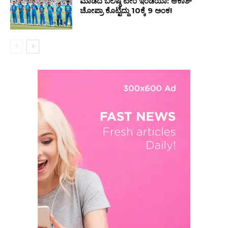
ಮಾಡಿದ ಬಲಿಷ್ಠ ಟೀಂ ಇಂಡಿಯಾ: ಆಕಾಶ್
ಚೋಪ್ರಾ ಕೊಟ್ಟಿದ್ದು 10ಕ್ಕೆ 9 ಅಂಕ!