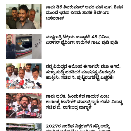
ನಾನು ಡಿಕೆ ಶಿವಕುಮಾರ್ ಅವರ ಮನೆ ಮಗ, ಶಿವನ
ಮುಂದೆ ಇರುವ ಬಸವ: ಶಾಸಕ ಶಿವಗಂಗಾ
ಬಸವರಾಜ್
ಮಧ್ಯರಾತ್ರಿ ಟೆಕ್ಕಿಯ ಹುಚ್ಚಾಟ! 45 ನಿಮಿಷ
ಏರ್‌ಗನ್ ಫೈರಿಂಗ್: ಕಾರುಗಳ ಗಾಜು ಪುಡಿ ಪುಡಿ
ನನ್ನ ವಿರುದ್ಧದ ಆರೋಪ ಈಗಾಗಲೇ ವಜಾ ಆಗಿದೆ,
ಸುಳ್ಳು ಸುದ್ದಿ ಹರಡಿದರೆ ಮಾನನಷ್ಟ ಮೊಕದ್ದಮೆ
ಹಾಕ್ತೀನಿ: ಸಚಿವ ಸಿ. ಪುಟ್ಟರಂಗಶೆಟ್ಟಿ ಎಚ್ಚರಿಕೆ!
ನಾನು ದಲಿತ, ಹಿಂದುಳಿದ ನಾಯಕ ಎಂಬ
ಕಾರಣಕ್ಕೆ ಟಾರ್ಗೆಟ್ ಮಾಡುತ್ತಿದ್ದಾರೆ: ಬಿಜೆಪಿ ವಿರುದ್ಧ
ಸಚಿವ ಬಿ. ನಾಗೇಂದ್ರ ವಾಗ್ದಾಳಿ
2027ರ ಏಕದಿನ ವಿಶ್ವಕಪ್ʼಗೆ ಸನ್ನಿ ಆಯ್ಕೆ