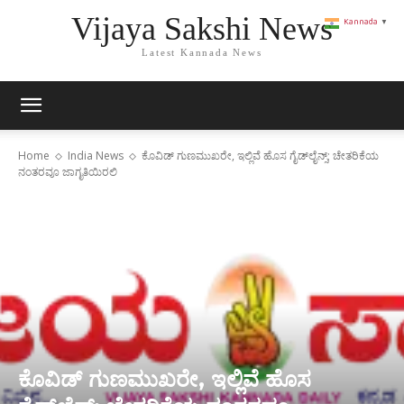
Vijaya Sakshi News
Kannada
▼
Latest Kannada News
Home
India News
ಕೊವಿಡ್ ಗುಣಮುಖರೇ, ಇಲ್ಲಿವೆ ಹೊಸ ಗೈಡ್‌ಲೈನ್ಸ್; ಚೇತರಿಕೆಯ
ನಂತರವೂ ಜಾಗೃತಿಯಿರಲಿ
ಕೊವಿಡ್ ಗುಣಮುಖರೇ, ಇಲ್ಲಿವೆ ಹೊಸ