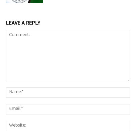
LEAVE A REPLY
Comment:
Na
Em
We