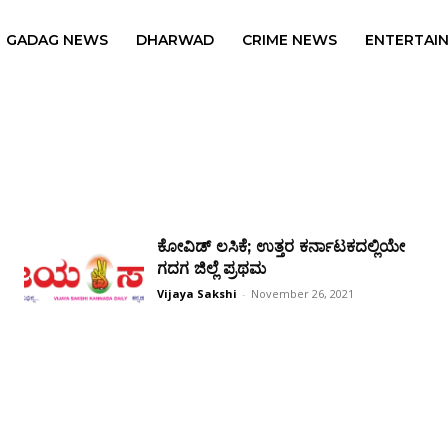
GADAG NEWS
DHARWAD
CRIME NEWS
ENTERTAI
ಕೋವಿಡ್ ಲಸಿಕೆ; ಉತ್ತರ ಕರ್ನಾಟಕದಲ್ಲಿಯೇ
ಗದಗ ಜಿಲ್ಲೆ ಪ್ರಥಮ
Vijaya Sakshi
-
November 26, 2021