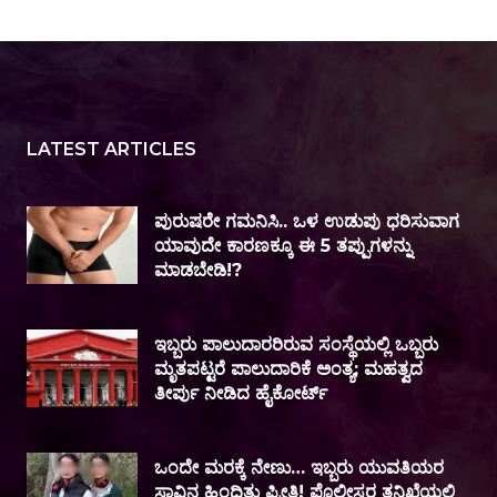
LATEST ARTICLES
ಪುರುಷರೇ ಗಮನಿಸಿ.. ಒಳ ಉಡುಪು ಧರಿಸುವಾಗ
ಯಾವುದೇ ಕಾರಣಕ್ಕೂ ಈ 5 ತಪ್ಪುಗಳನ್ನು
ಮಾಡಬೇಡಿ!?
ಇಬ್ಬರು ಪಾಲುದಾರರಿರುವ ಸಂಸ್ಥೆಯಲ್ಲಿ ಒಬ್ಬರು
ಮೃತಪಟ್ಟರೆ ಪಾಲುದಾರಿಕೆ ಅಂತ್ಯ; ಮಹತ್ವದ
ತೀರ್ಪು ನೀಡಿದ ಹೈಕೋರ್ಟ್
ಒಂದೇ ಮರಕ್ಕೆ ನೇಣು… ಇಬ್ಬರು ಯುವತಿಯರ
ಸಾವಿನ ಹಿಂದಿತ್ತು ಪ್ರೀತಿ! ಪೊಲೀಸರ ತನಿಖೆಯಲ್ಲಿ