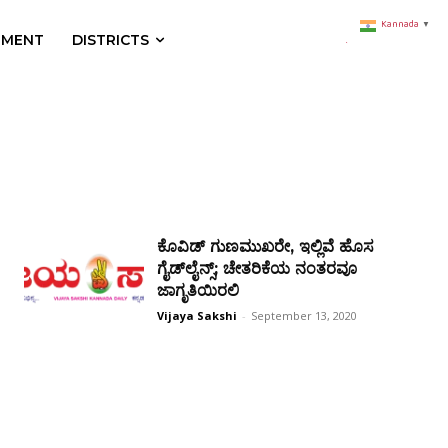
Kannada
▼
NMENT
DISTRICTS
ಕೊವಿಡ್ ಗುಣಮುಖರೇ, ಇಲ್ಲಿವೆ ಹೊಸ
ಗೈಡ್‌ಲೈನ್ಸ್; ಚೇತರಿಕೆಯ ನಂತರವೂ
ಜಾಗೃತಿಯಿರಲಿ
Vijaya Sakshi
-
September 13, 2020