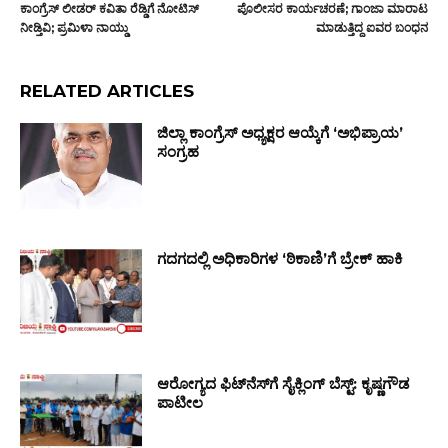
ಕಾಂಗ್ರೆಸ್ ಲೀಡರ್ ಕವಿತಾ ರೆಡ್ಡಿಗೆ ನೋಟಿಸ್
ಪೊಲೀಸರ ಕಾರ್ಯಚರಣೆ; ಗಾಂಜಾ ಮಾರಾಟ
ನೀಡ್ತಿವಿ; ಪ್ರಮಿಳಾ ನಾಯ್ಡು
ಮಾಡುತ್ತಿದ್ದ ಐವರ ಬಂಧನ
RELATED ARTICLES
ಜಿಲ್ಲಾ ಕಾಂಗ್ರೆಸ್ ಅಧ್ಯಕ್ಷರ ಆಯ್ಕೆಗೆ ‘ಅಭಿಪ್ರಾಯ’
ಸಂಗ್ರಹ
ಗದಗದಲ್ಲಿ ಅಧಿಕಾರಿಗಳ ‘ಠಿಕಾಣಿ’ಗೆ ಬ್ರೇಕ್ ಹಾಕಿ
ಆರೋಗ್ಯದ ಫಿಟ್‌ನೆಸ್‌ಗೆ ಸೈಕ್ಲಿಂಗ್ ಬೆಸ್ಟ್: ಕೃಷ್ಣಗೌಡ
ಪಾಟೀಲ