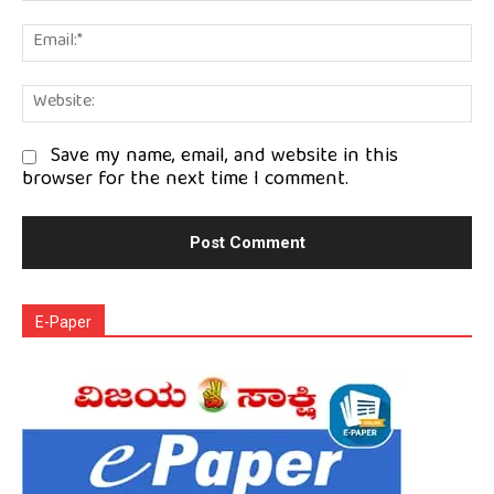
Em
We
Save my name, email, and website in this
browser for the next time I comment.
E-Paper