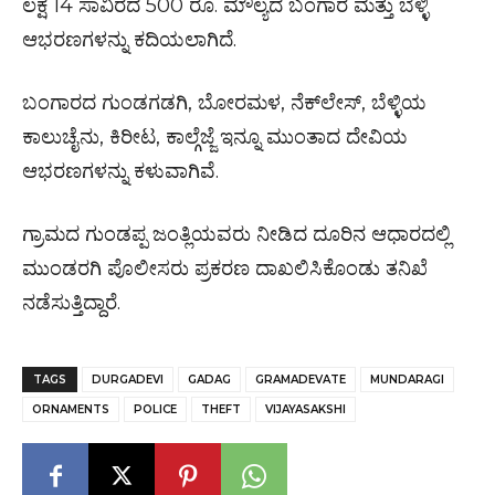
ಲಕ್ಷ 14 ಸಾವಿರದ 500 ರೂ. ಮೌಲ್ಯದ ಬಂಗಾರ ಮತ್ತು ಬೆಳ್ಳಿ
ಆಭರಣಗಳನ್ನು ಕದಿಯಲಾಗಿದೆ.
ಬಂಗಾರದ ಗುಂಡಗಡಗಿ, ಬೋರಮಳ, ನೆಕ್‌ಲೇಸ್, ಬೆಳ್ಳಿಯ
ಕಾಲುಚೈನು, ಕಿರೀಟ, ಕಾಲ್ಗೆಜ್ಜೆ ಇನ್ನೂ ಮುಂತಾದ ದೇವಿಯ
ಆಭರಣಗಳನ್ನು ಕಳುವಾಗಿವೆ.
ಗ್ರಾಮದ ಗುಂಡಪ್ಪ ಜಂತ್ಲಿಯವರು ನೀಡಿದ ದೂರಿನ ಆಧಾರದಲ್ಲಿ
ಮುಂಡರಗಿ ಪೊಲೀಸರು ಪ್ರಕರಣ ದಾಖಲಿಸಿಕೊಂಡು ತನಿಖೆ
ನಡೆಸುತ್ತಿದ್ದಾರೆ.
TAGS
DURGADEVI
GADAG
GRAMADEVATE
MUNDARAGI
ORNAMENTS
POLICE
THEFT
VIJAYASAKSHI