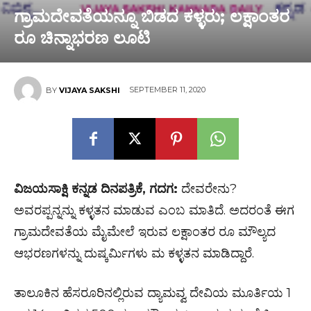
ಗ್ರಾಮದೇವತೆಯನ್ನೂ ಬಿಡದ ಕಳ್ಳರು; ಲಕ್ಷಾಂತರ
ರೂ ಚಿನ್ನಾಭರಣ ಲೂಟಿ
SEPTEMBER 11, 2020
BY
VIJAYA SAKSHI
ವಿಜಯಸಾಕ್ಷಿ ಕನ್ನಡ ದಿನಪತ್ರಿಕೆ, ಗದಗ:
ದೇವರೇನು?
ಅವರಪ್ಪನ್ನನ್ನು ಕಳ್ಳತನ ಮಾಡುವ ಎಂಬ ಮಾತಿದೆ. ಅದರಂತೆ ಈಗ
ಗ್ರಾಮದೇವತೆಯ ಮೈಮೇಲೆ ಇರುವ ಲಕ್ಷಾಂತರ ರೂ ಮೌಲ್ಯದ
ಆಭರಣಗಳನ್ನು ದುಷ್ಕರ್ಮಿಗಳು ಮ ಕಳ್ಳತನ ಮಾಡಿದ್ದಾರೆ.
ತಾಲೂಕಿನ ಹೆಸರೂರಿನಲ್ಲಿರುವ ದ್ಯಾಮವ್ವ ದೇವಿಯ ಮೂರ್ತಿಯ 1