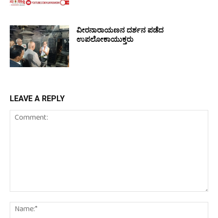
ವೀರನಾರಾಯಣನ ದರ್ಶನ ಪಡೆದ
ಉಪಲೋಕಾಯುಕ್ತರು
LEAVE A REPLY
Comment:
Na