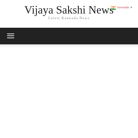
Vijaya Sakshi News
Kannada
▼
Latest Kannada News