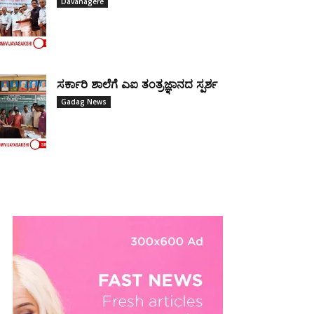
Davanagere
ಸರ್ಕಾರಿ ಶಾಲೆಗೆ ಎಐ ತಂತ್ರಜ್ಞಾನದ ಸ್ಪರ್ಶ
Gadag News