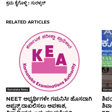
ಕ್ರಮ ಕೈಗೊಳ್ಳಿ : ಸುರಳ್ಕರ್
RELATED ARTICLES
Karnataka News
Karna
NEET ಅಭ್ಯರ್ಥಿಗಳೇ ಗಮನಿಸಿ! ಹೊಸದಾಗಿ
ಶಿವ
ಆಪ್ಷನ್ಸ್ ದಾಖಲಿಸಲು ಅವಕಾಶ,
ಶಿವ