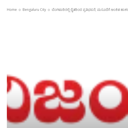
Home
Bengaluru City
ಬೆಂಗಳೂರಿನಲ್ಲಿ ರೈತರಿಂದ ಪ್ರತಿಭಟನೆ; ಮಸೂದೆಗೆ ಅಂಕಿತ ಹಾಕ