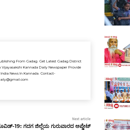
ublishing From Gadag. Get Latest Gadag District
m Vijayasakshi Kannada Daily Newspaper Provide
 India News In Kannada. Contact-
idaily@gmail.com
Next article
ೊವಿಡ್-19: ಗದಗ ಜಿಲ್ಲೆಯ ಗುರುವಾರದ ಅಪ್ಡೇಟ್