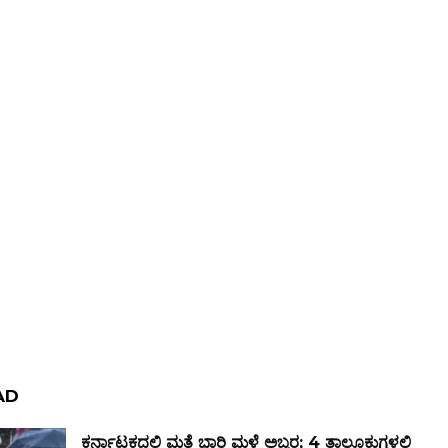
AD
ಕರ್ನಾಟಕದಲ್ಲಿ ಮತ್ತೆ ಭಾರಿ ಮಳೆ ಅಬ್ಬರ; 4 ತಾಲೂಕುಗಳಲ್ಲಿ