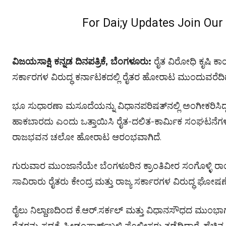
For Dai;y Updates Join Ou
ವಿಜಯಸಾಕ್ಷಿ ಕನ್ನಡ ದಿನಪತ್ರಿಕೆ, ಬೆಂಗಳೂರು:
ರೈತ ವಿರೋಧಿ ಕೃಷಿ ಕಾಯ
ಸರ್ಕಾರಗಳ ವಿರುದ್ಧ ಕರ್ನಾಟಕದಲ್ಲಿ ರೈತರ ಹೋರಾಟ ಮುಂದುವರೆದಿದ
ಭೂ ಸುಧಾರಣಾ ಮಸೂದೆಯನ್ನು ವಿಧಾನಪರಿಷತ್‌ನಲ್ಲಿ ಅಂಗೀಕರಿಸಿದ್ದ
ಹಾಕಬಾರದು ಎಂದು ಒತ್ತಾಯಿಸಿ ರೈತ-ದಲಿತ-ಕಾರ್ಮಿಕ ಸಂಘಟನೆ
ರಾಜಭವನ ಚಲೋ ಹೋರಾಟ ಆರಂಭವಾಗಿದೆ.
ಗುರುವಾರ ಮುಂಜಾನೆಯೇ ಬೆಂಗಳೂರಿನ ಕ್ರಾಂತಿವೀರ ಸಂಗೊಳ್ಳಿ ರಾ
ಸಾವಿರಾರು ರೈತರು ಕೇಂದ್ರ ಮತ್ತು ರಾಜ್ಯ ಸರ್ಕಾರಗಳ ವಿರುದ್ಧ ಘೋಷಣೆ ಕ
ರೈಲು ನಿಲ್ದಾಣದಿಂದ ಕೆ.ಆರ್.ಸರ್ಕಲ್ ಮತ್ತು ವಿಧಾನಸೌಧದ ಮು