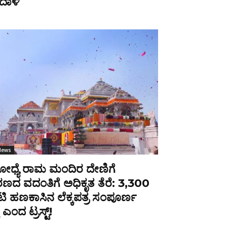
ದಾಳಿ
News
ಧ್ಯೆ ರಾಮ ಮಂದಿರ ದೇಣಿಗೆ
ದ ವದಂತಿಗೆ ಅಧಿಕೃತ ತೆರೆ: ₹3,300
ಿ ಹಣಕಾಸಿನ ಲೆಕ್ಕಪತ್ರ ಸಂಪೂರ್ಣ
 ಎಂದ ಟ್ರಸ್ಟ್!