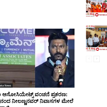
taka News
ಂ ಅಸೋಸಿಯೇಟ್ಸ್ ವಂಚನೆ ಪ್ರಕರಣ:
ಾನಂದ ನೀಲಣ್ಣನವರ್ ನಿವಾಸಗಳ ಮೇಲೆ