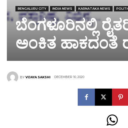
BENGALURU CITY
INDIA NEWS
KARNATAKA NEWS
POLIT
ಬೆಂಗಳೂರಿನಲ್ಲಿ ರೈ
ಅಂಕಿತ ಹಾಕದಂತೆ ರ
DECEMBER 10, 2020
BY
VIJAYA SAKSHI