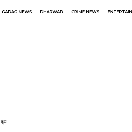
GADAG NEWS
DHARWAD
CRIME NEWS
ENTERTAI
ವ
ಸ್ಯರ ಆಯ್ಕೆ