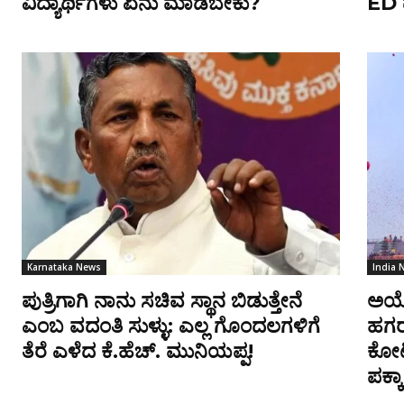
ವಿದ್ಯಾರ್ಥಿಗಳು ಏನು ಮಾಡಬೇಕು?
ED 
Karnataka News
India 
ಪುತ್ರಿಗಾಗಿ ನಾನು ಸಚಿವ ಸ್ಥಾನ ಬಿಡುತ್ತೇನೆ
ಅಯೋ
ಎಂಬ ವದಂತಿ ಸುಳ್ಳು: ಎಲ್ಲ ಗೊಂದಲಗಳಿಗೆ
ಹಗರಣ
ತೆರೆ ಎಳೆದ ಕೆ.ಹೆಚ್. ಮುನಿಯಪ್ಪ!
ಕೋಟ
ಪಕ್ಕಾ