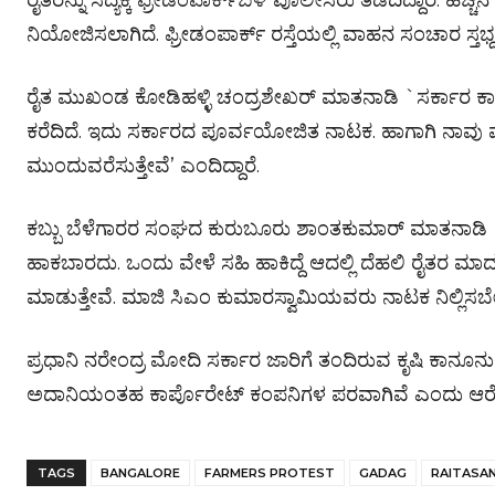
ರೈತರನ್ನು ಸದ್ಯಕ್ಕೆ ಫ್ರೀಡಂಪಾರ್ಕ್‌ಬಳಿ ಪೊಲೀಸರು ತಡೆದಿದ್ದಾರೆ. ಹೆಚ್ಚ
ನಿಯೋಜಿಸಲಾಗಿದೆ. ಫ್ರೀಡಂಪಾರ್ಕ್ ರಸ್ತೆಯಲ್ಲಿ ವಾಹನ ಸಂಚಾರ ಸ್ತಭ್ದ
ರೈತ ಮುಖಂಡ ಕೋಡಿಹಳ್ಳಿ ಚಂದ್ರಶೇಖರ್ ಮಾತನಾಡಿ `ಸರ್ಕಾರ ಕಾಯ್ದ
ಕರೆದಿದೆ. ಇದು ಸರ್ಕಾರದ ಪೂರ್ವಯೋಜಿತ ನಾಟಕ. ಹಾಗಾಗಿ ನಾವು ಮಾ
ಮುಂದುವರೆಸುತ್ತೇವೆ’ ಎಂದಿದ್ದಾರೆ.
ಕಬ್ಬು ಬೆಳೆಗಾರರ ಸಂಘದ ಕುರುಬೂರು ಶಾಂತಕುಮಾರ್ ಮಾತನಾಡಿ `
ಹಾಕಬಾರದು. ಒಂದು ವೇಳೆ ಸಹಿ ಹಾಕಿದ್ದೆ ಆದಲ್ಲಿ ದೆಹಲಿ ರೈತರ ಮಾ
ಮಾಡುತ್ತೇವೆ. ಮಾಜಿ ಸಿಎಂ ಕುಮಾರಸ್ವಾಮಿಯವರು ನಾಟಕ ನಿಲ್ಲಿಸಬೇಕು’
ಪ್ರಧಾನಿ ನರೇಂದ್ರ ಮೋದಿ ಸರ್ಕಾರ ಜಾರಿಗೆ ತಂದಿರುವ ಕೃಷಿ ಕಾನ
ಅದಾನಿಯಂತಹ ಕಾರ್ಪೊರೇಟ್ ಕಂಪನಿಗಳ ಪರವಾಗಿವೆ ಎಂದು ಆರ
TAGS
BANGALORE
FARMERS PROTEST
GADAG
RAITASA