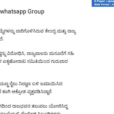
r whatsapp Group
್ದೆಗಳನ್ನು ಜಾರಿಗೊಳಿಸಿರುವ ಕೇಂದ್ರ ಮತ್ತು ರಾಜ್ಯ
ೆ.
ನ್ನು ವಿರೋಧಿಸಿ, ರಾಜ್ಯಪಾಲರು ಮಸೂದೆಗೆ ಸಹಿ
ಗಳ ಐಕ್ಯಹೋರಾಟ ಸಮಿತಿಯಿಂದ ಗುರುವಾರ
ಯಣ್ಣ ರೈಲು ನಿಲ್ದಾಣ ಬಳಿ ಜಮಾಯಿಸಿದ
ೂಗಿ ಆಕ್ರೋಶ ವ್ಯಕ್ತಪಡಿಸಿದ್ದಾರೆ.
ಂಭಾಗದಿಂದ ರಾಜಭವನ ತಲುಪಲು ಯೋಜಿಸಿದ್ದ