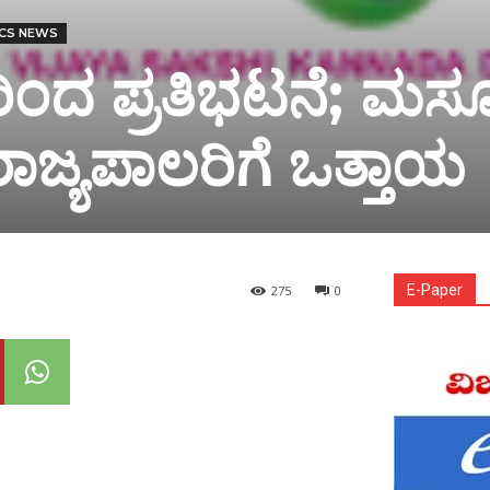
ICS NEWS
ತರಿಂದ ಪ್ರತಿಭಟನೆ; ಮಸೂ
ಾಜ್ಯಪಾಲರಿಗೆ ಒತ್ತಾಯ
E-Paper
275
0