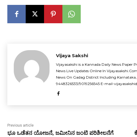
Vijaya Sakshi
Vijayasakshi is a Kannada Daily News Paper P
News Live Updates Online In Vijayasakshi.Co
News On Gadag District Including Karnataka,
9448326533/9019256545 E-mail-vijayasaksh
Previous article
ಭೂ ಒಡೆತನ ಯೋಜನೆ, ಜಮೀನಿನ ಜಂಟಿ ಪರಿಶೀಲನೆಗೆ
ಕ