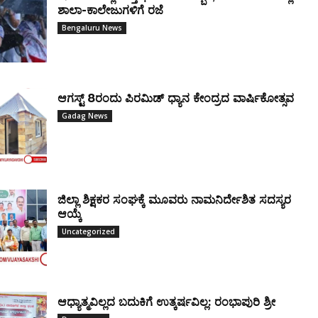
ಶಾಲಾ-ಕಾಲೇಜುಗಳಿಗೆ ರಜೆ
Bengaluru News
ಆಗಸ್ಟ್ 8ರಂದು ಪಿರಮಿಡ್ ಧ್ಯಾನ ಕೇಂದ್ರದ ವಾರ್ಷಿಕೋತ್ಸವ
Gadag News
ಜಿಲ್ಲಾ ಶಿಕ್ಷಕರ ಸಂಘಕ್ಕೆ ಮೂವರು ನಾಮನಿರ್ದೇಶಿತ ಸದಸ್ಯರ
ಆಯ್ಕೆ
Uncategorized
ಆಧ್ಯಾತ್ಮವಿಲ್ಲದ ಬದುಕಿಗೆ ಉತ್ಕರ್ಷವಿಲ್ಲ: ರಂಭಾಪುರಿ ಶ್ರೀ