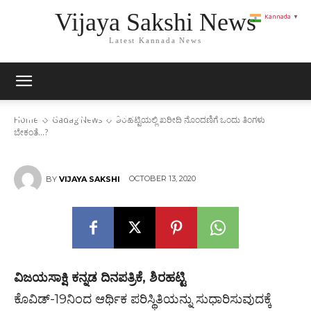
Vijaya Sakshi News
Kannada
▼
Latest Kannada News
ಶಿರಹಟ್ಟಿಯಲ್ಲಿ ಖರೀದಿ ನೊಂದಣಿಗೆ ಒಂದು
ತಿಂಗಳು ಬೇಕಂತೆ…?
Home
Gadag News
ಶಿರಹಟ್ಟಿಯಲ್ಲಿ ಖರೀದಿ ನೊಂದಣಿಗೆ ಒಂದು ತಿಂಗಳು
ಬೇಕಂತೆ...?
OCTOBER 13, 2020
BY
VIJAYA SAKSHI
ವಿಜಯಸಾಕ್ಷಿ ಕನ್ನಡ ದಿನಪತ್ರಿಕೆ, ಶಿರಹಟ್ಟಿ
ಕೊವಿಡ್-19ನಿಂದ ಆರ್ಥಿಕ ಪರಿಸ್ಥಿತಿಯನ್ನು ಸುಧಾರಿಸುವುದಕ್ಕೆ