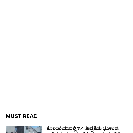
MUST READ
ಕೊಲಂಬಿಯಾದಲ್ಲಿ 7.4 ತೀವ್ರತೆಯ ಭೂಕಂಪ;