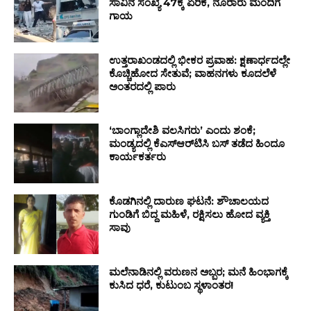
ಸಾವಿನ ಸಂಖ್ಯೆ 47ಕ್ಕೆ ಏರಿಕೆ, ನೂರಾರು ಮಂದಿಗೆ
ಗಾಯ
ಉತ್ತರಾಖಂಡದಲ್ಲಿ ಭೀಕರ ಪ್ರವಾಹ: ಕ್ಷಣಾರ್ಧದಲ್ಲೇ
ಕೊಚ್ಚಿಹೋದ ಸೇತುವೆ; ವಾಹನಗಳು ಕೂದಲೆಳೆ
ಅಂತರದಲ್ಲಿ ಪಾರು
‘ಬಾಂಗ್ಲಾದೇಶಿ ವಲಸಿಗರು’ ಎಂದು ಶಂಕೆ;
ಮಂಡ್ಯದಲ್ಲಿ ಕೆಎಸ್‌ಆರ್‌ಟಿಸಿ ಬಸ್ ತಡೆದ ಹಿಂದೂ
ಕಾರ್ಯಕರ್ತರು
ಕೊಡಗಿನಲ್ಲಿ ದಾರುಣ ಘಟನೆ: ಶೌಚಾಲಯದ
ಗುಂಡಿಗೆ ಬಿದ್ದ ಮಹಿಳೆ, ರಕ್ಷಿಸಲು ಹೋದ ವ್ಯಕ್ತಿ
ಸಾವು
ಮಲೆನಾಡಿನಲ್ಲಿ ವರುಣನ ಅಬ್ಬರ; ಮನೆ ಹಿಂಭಾಗಕ್ಕೆ
ಕುಸಿದ ಧರೆ, ಕುಟುಂಬ ಸ್ಥಳಾಂತರ!