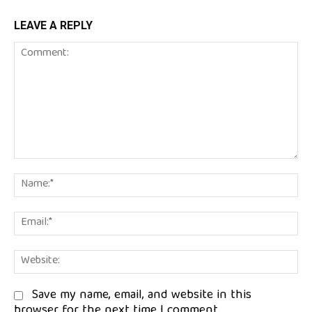
LEAVE A REPLY
Comment:
Na
Em
We
Save my name, email, and website in this
browser for the next time I comment.