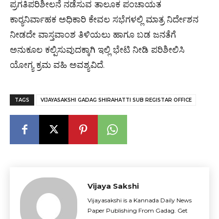
ಪ್ರಗತಿಪರಿಶೀಲನೆ ನಡೆಸುವ ತಾಲೂಕ ಪಂಚಾಯತ
ಕಾರ‍್ಯನಿರ್ವಾಹಕ ಅಧಿಕಾರಿ ಕೇವಲ ಸಭೆಗಳಲ್ಲಿ ಮಾತ್ರ ನಿರ್ದೇಶನ
ನೀಡದೇ ವಾಸ್ತವಾಂಶ ತಿಳಿಯಲು ಹಾಗೂ ಬಡ ಜನತೆಗೆ
ಅನುಕೂಲ ಕಲ್ಪಿಸುವುದಕ್ಕಾಗಿ ಇಲ್ಲಿ ಭೇಟಿ ನೀಡಿ ಪರಿಶೀಲಿಸಿ
ಯೋಗ್ಯ ಕ್ರಮ ವಹಿ ಅವಶ್ಯವಿದೆ.
TAGS
VIJAYASAKSHI GADAG SHIRAHATTI SUB REGISTAR OFFICE
Vijaya Sakshi
Vijayasakshi is a Kannada Daily News
Paper Publishing From Gadag. Get