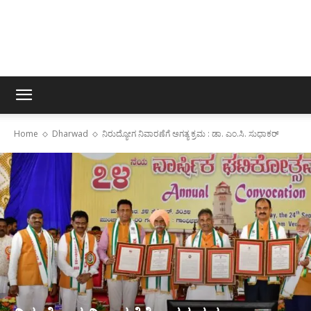
Home
Dharwad
ನಿರುದ್ಯೋಗ ನಿವಾರಣೆಗೆ ಅಗತ್ಯ ಕ್ರಮ : ಡಾ. ಎಂ.ಸಿ. ಸುಧಾಕರ್