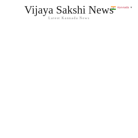
Vijaya Sakshi News
Kannada
▼
Latest Kannada News