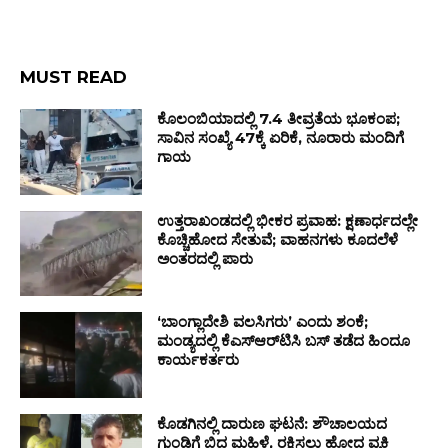
MUST READ
ಕೊಲಂಬಿಯಾದಲ್ಲಿ 7.4 ತೀವ್ರತೆಯ ಭೂಕಂಪ;
ಸಾವಿನ ಸಂಖ್ಯೆ 47ಕ್ಕೆ ಏರಿಕೆ, ನೂರಾರು ಮಂದಿಗೆ
ಗಾಯ
ಉತ್ತರಾಖಂಡದಲ್ಲಿ ಭೀಕರ ಪ್ರವಾಹ: ಕ್ಷಣಾರ್ಧದಲ್ಲೇ
ಕೊಚ್ಚಿಹೋದ ಸೇತುವೆ; ವಾಹನಗಳು ಕೂದಲೆಳೆ
ಅಂತರದಲ್ಲಿ ಪಾರು
‘ಬಾಂಗ್ಲಾದೇಶಿ ವಲಸಿಗರು’ ಎಂದು ಶಂಕೆ;
ಮಂಡ್ಯದಲ್ಲಿ ಕೆಎಸ್‌ಆರ್‌ಟಿಸಿ ಬಸ್ ತಡೆದ ಹಿಂದೂ
ಕಾರ್ಯಕರ್ತರು
ಕೊಡಗಿನಲ್ಲಿ ದಾರುಣ ಘಟನೆ: ಶೌಚಾಲಯದ
ಗುಂಡಿಗೆ ಬಿದ್ದ ಮಹಿಳೆ, ರಕ್ಷಿಸಲು ಹೋದ ವ್ಯಕ್ತಿ