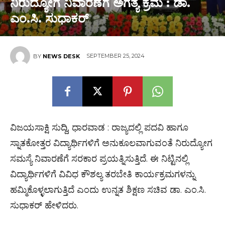
ನಿರುದ್ಯೋಗ ನಿವಾರಣೆಗೆ ಅಗತ್ಯ ಕ್ರಮ : ಡಾ.
ಎಂ.ಸಿ. ಸುಧಾಕರ್
SEPTEMBER 25, 2024
BY
NEWS DESK
ವಿಜಯಸಾಕ್ಷಿ ಸುದ್ದಿ, ಧಾರವಾಡ : ರಾಜ್ಯದಲ್ಲಿ ಪದವಿ ಹಾಗೂ
ಸ್ನಾತಕೋತ್ತರ ವಿದ್ಯಾರ್ಥಿಗಳಿಗೆ ಅನುಕೂಲವಾಗುವಂತೆ ನಿರುದ್ಯೋಗ
ಸಮಸ್ಯೆ ನಿವಾರಣೆಗೆ ಸರಕಾರ ಪ್ರಯತ್ನಿಸುತ್ತಿದೆ. ಈ ನಿಟ್ಟಿನಲ್ಲಿ
ವಿದ್ಯಾರ್ಥಿಗಳಿಗೆ ವಿವಿಧ ಕೌಶಲ್ಯ ತರಬೇತಿ ಕಾರ್ಯಕ್ರಮಗಳನ್ನು
ಹಮ್ಮಿಕೊಳ್ಳಲಾಗುತ್ತಿದೆ ಎಂದು ಉನ್ನತ ಶಿಕ್ಷಣ ಸಚಿವ ಡಾ. ಎಂ.ಸಿ.
ಸುಧಾಕರ್ ಹೇಳಿದರು.