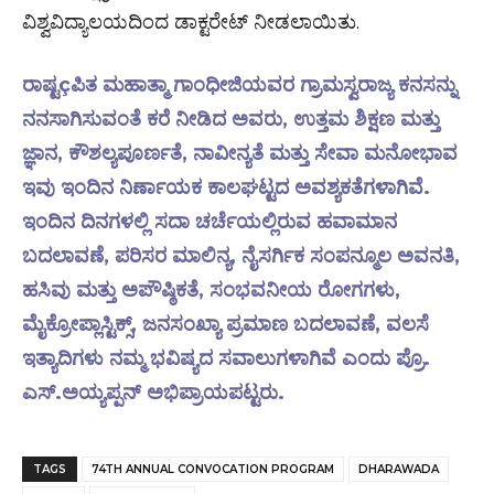
ವಿಶ್ವವಿದ್ಯಾಲಯದಿಂದ ಡಾಕ್ಟರೇಟ್ ನೀಡಲಾಯಿತು.
ರಾಷ್ಟçಪಿತ ಮಹಾತ್ಮಾ ಗಾಂಧೀಜಿಯವರ ಗ್ರಾಮಸ್ವರಾಜ್ಯ ಕನಸನ್ನು
ನನಸಾಗಿಸುವಂತೆ ಕರೆ ನೀಡಿದ ಅವರು, ಉತ್ತಮ ಶಿಕ್ಷಣ ಮತ್ತು
ಜ್ಞಾನ, ಕೌಶಲ್ಯಪೂರ್ಣತೆ, ನಾವೀನ್ಯತೆ ಮತ್ತು ಸೇವಾ ಮನೋಭಾವ
ಇವು ಇಂದಿನ ನಿರ್ಣಾಯಕ ಕಾಲಘಟ್ಟದ ಅವಶ್ಯಕತೆಗಳಾಗಿವೆ.
ಇಂದಿನ ದಿನಗಳಲ್ಲಿ ಸದಾ ಚರ್ಚೆಯಲ್ಲಿರುವ ಹವಾಮಾನ
ಬದಲಾವಣೆ, ಪರಿಸರ ಮಾಲಿನ್ಯ, ನೈಸರ್ಗಿಕ ಸಂಪನ್ಮೂಲ ಅವನತಿ,
ಹಸಿವು ಮತ್ತು ಅಪೌಷ್ಠಿಕತೆ, ಸಂಭವನೀಯ ರೋಗಗಳು,
ಮೈಕ್ರೋಪ್ಲಾಸ್ಟಿಕ್ಸ್, ಜನಸಂಖ್ಯಾ ಪ್ರಮಾಣ ಬದಲಾವಣೆ, ವಲಸೆ
ಇತ್ಯಾದಿಗಳು ನಮ್ಮ ಭವಿಷ್ಯದ ಸವಾಲುಗಳಾಗಿವೆ ಎಂದು ಪ್ರೊ.
ಎಸ್.ಅಯ್ಯಪ್ಪನ್ ಅಭಿಪ್ರಾಯಪಟ್ಟರು.
TAGS
74TH ANNUAL CONVOCATION PROGRAM
DHARAWADA