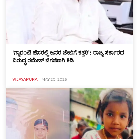
‘ಗ್ಯಾರಂಟಿ ಹೆಸರಲ್ಲಿ ಜನರ ಜೇಬಿಗೆ ಕತ್ತರಿ’: ರಾಜ್ಯ ಸರ್ಕಾರದ
ವಿರುದ್ಧ ರಮೇಶ್ ಜಿಗಜಿಣಗಿ ಕಿಡಿ
VIJAYAPURA
MAY 20, 2026