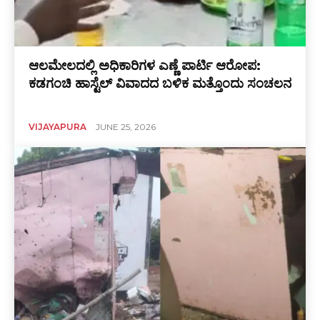
ಆಲಮೇಲದಲ್ಲಿ ಅಧಿಕಾರಿಗಳ ಎಣ್ಣೆ ಪಾರ್ಟಿ ಆರೋಪ:
ಕಡಗಂಚಿ ಹಾಸ್ಟೆಲ್ ವಿವಾದದ ಬಳಿಕ ಮತ್ತೊಂದು ಸಂಚಲನ
VIJAYAPURA
JUNE 25, 2026