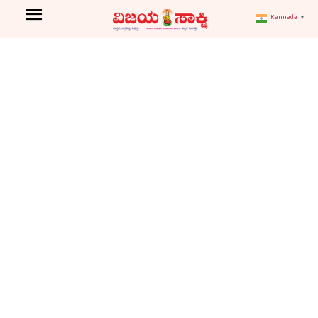
VIJAYAPURA
Kannada
▼
Agriculture
Art and Literature
ASSEMBLE ELECTION
Home
Vijayapura