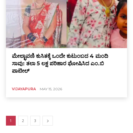
ಮೇಲ್ಛಾವಣಿ ಕುಸಿತಕ್ಕೆ ಒಂದೇ ಕುಟುಂಬದ 4 ಮಂದಿ
ಸಾವು: ತಲಾ 5 ಲಕ್ಷ ಪರಿಹಾರ ಘೋಷಿಸಿದ ಎಂ.ಬಿ
ಪಾಟೀಲ್
VIJAYAPURA
MAY 15, 2026
1
2
3