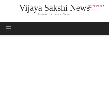
Vijaya Sakshi News
Kannada
▼
Latest Kannada News