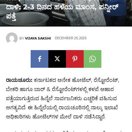
ದಾಳಿ: 2-3 ದಿನದ ಹಳೆಯ ಮಾಂಸ, ಪನ್ನೀರ್
ಪತ್ತೆ
DECEMBER 25, 2025
BY
VIJAYA SAKSHI
ರಾಯಚೂರು:
ಕರ್ನಾಟಕದ ಅನೇಕ ಹೋಟೆಲ್‌, ರೆಸ್ಟೋರೆಂಟ್‌,
ಬೇಕರಿ ಹಾಗೂ ಬಾರ್‌ & ರೆಸ್ಟೋರೆಂಟ್‌ಗಳಲ್ಲಿ ಕಳಪೆ ಆಹಾರ
ಪತ್ತೆಯಾಗುತ್ತಿರುವ ಹಿನ್ನೆಲೆ ಸಾರ್ವಜನಿಕರು ಎಚ್ಚರಿಕೆ ವಹಿಸುವ
ಅಗತ್ಯವಿದೆ. ಈ ಹಿನ್ನೆಲೆಯಲ್ಲಿ ರಾಯಚೂರಿನಲ್ಲಿ ನಾಲ್ಕು ಇಲಾಖೆ
ಅಧಿಕಾರಿಗಳು ಹೋಟೆಲ್‌ಗಳ ಮೇಲೆ ದಾಳಿ ನಡೆಸಿದ್ದಾರೆ.