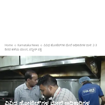
Home
Karnataka News
ವಿವಿಧ ಹೋಟೆಲ್‌ʼಗಳ ಮೇಲೆ ಅಧಿಕಾರಿಗಳ ದಾಳಿ: 2-3
ದಿನದ ಹಳೆಯ ಮಾಂಸ, ಪನ್ನೀರ್ ಪತ್ತೆ
ವಿವಿಧ ಹೋಟೆಲ್‌ʼಗಳ ಮೇಲೆ ಅಧಿಕಾರಿಗಳ