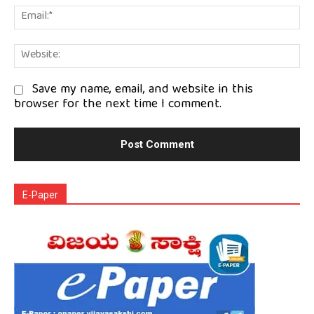
Em
We
Save my name, email, and website in this
browser for the next time I comment.
E-Paper