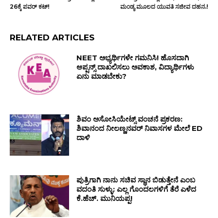
26ಕ್ಕೆ ಪವರ್ ಕಟ್!
ಮಂಡ್ಯ ಮೂಲದ ಯುವತಿ ಸಜೀವ ದಹನ.!
RELATED ARTICLES
NEET ಅಭ್ಯರ್ಥಿಗಳೇ ಗಮನಿಸಿ! ಹೊಸದಾಗಿ
ಆಪ್ಷನ್ಸ್ ದಾಖಲಿಸಲು ಅವಕಾಶ, ವಿದ್ಯಾರ್ಥಿಗಳು
ಏನು ಮಾಡಬೇಕು?
ಶಿವಂ ಅಸೋಸಿಯೇಟ್ಸ್ ವಂಚನೆ ಪ್ರಕರಣ:
ಶಿವಾನಂದ ನೀಲಣ್ಣನವರ್ ನಿವಾಸಗಳ ಮೇಲೆ ED
ದಾಳಿ
ಪುತ್ರಿಗಾಗಿ ನಾನು ಸಚಿವ ಸ್ಥಾನ ಬಿಡುತ್ತೇನೆ ಎಂಬ
ವದಂತಿ ಸುಳ್ಳು: ಎಲ್ಲ ಗೊಂದಲಗಳಿಗೆ ತೆರೆ ಎಳೆದ
ಕೆ.ಹೆಚ್. ಮುನಿಯಪ್ಪ!