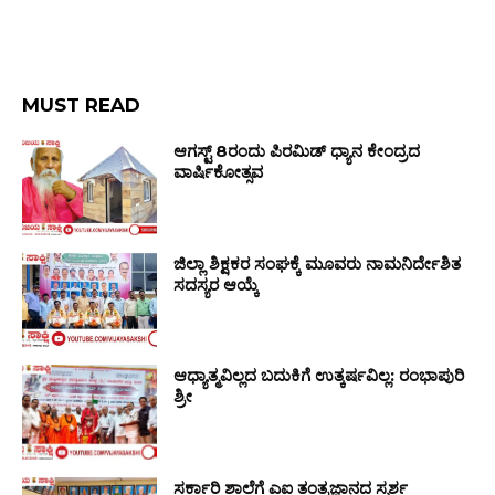
MUST READ
ಆಗಸ್ಟ್ 8ರಂದು ಪಿರಮಿಡ್ ಧ್ಯಾನ ಕೇಂದ್ರದ
ವಾರ್ಷಿಕೋತ್ಸವ
ಜಿಲ್ಲಾ ಶಿಕ್ಷಕರ ಸಂಘಕ್ಕೆ ಮೂವರು ನಾಮನಿರ್ದೇಶಿತ
ಸದಸ್ಯರ ಆಯ್ಕೆ
ಆಧ್ಯಾತ್ಮವಿಲ್ಲದ ಬದುಕಿಗೆ ಉತ್ಕರ್ಷವಿಲ್ಲ: ರಂಭಾಪುರಿ
ಶ್ರೀ
ಸರ್ಕಾರಿ ಶಾಲೆಗೆ ಎಐ ತಂತ್ರಜ್ಞಾನದ ಸ್ಪರ್ಶ