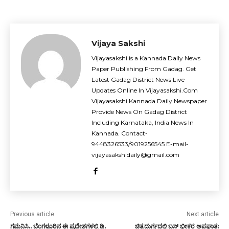
Vijaya Sakshi
Vijayasakshi is a Kannada Daily News
Paper Publishing From Gadag. Get
Latest Gadag District News Live
Updates Online In Vijayasakshi.Com
Vijayasakshi Kannada Daily Newspaper
Provide News On Gadag District
Including Karnataka, India News In
Kannada. Contact-
9448326533/9019256545 E-mail-
vijayasakshidaily@gmail.com
Previous article
Next article
ಗಮನಿಸಿ.. ಬೆಂಗಳೂರಿನ ಈ ಪ್ರದೇಶಗಳಲ್ಲಿ ಡಿ.
ಚಿತ್ರದುರ್ಗದಲ್ಲಿ ಬಸ್ ಭೀಕರ​​ ಅಪಘಾತ: