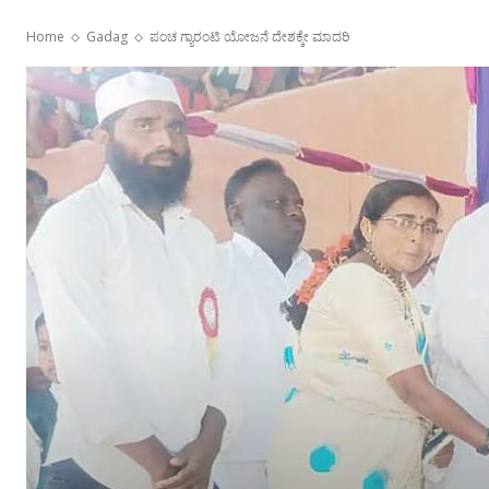
Home
Gadag
ಪಂಚ ಗ್ಯಾರಂಟಿ ಯೋಜನೆ ದೇಶಕ್ಕೇ ಮಾದರಿ