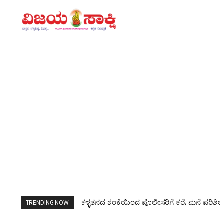
ಕಳ್ಳತನದ ಶಂಕೆಯಿಂದ ಪೊಲೀಸರಿಗೆ ಕರೆ; ಮನೆ ಪರಿಶೀಲಿ
TRENDING NOW