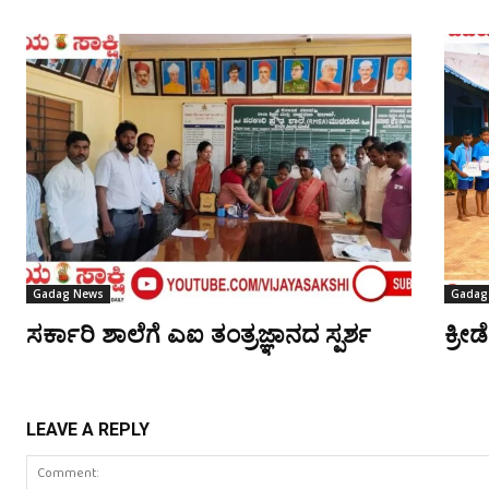
Gadag News
Gadag
ಸರ್ಕಾರಿ ಶಾಲೆಗೆ ಎಐ ತಂತ್ರಜ್ಞಾನದ ಸ್ಪರ್ಶ
ಕ್ರೀ
LEAVE A REPLY