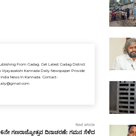
ublishing From Gadag. Get Latest Gadag District
m Vijayasakshi Kannada Daily Newspaper Provide
 India News In Kannada. Contact-
idaily@gmail.com
Next article
6ನೇ ಗಣರಾಜ್ಯೋತ್ಸವ ದಿನಾಚರಣೆ: ಗಮನ ಸೆಳೆದ