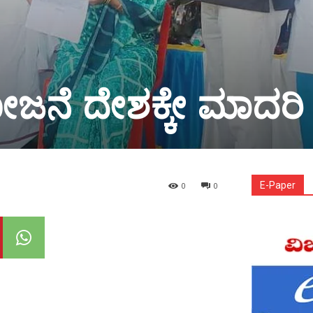
ಜನೆ ದೇಶಕ್ಕೇ ಮಾದರಿ
E-Paper
0
0