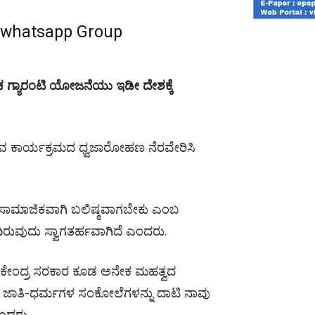
r whatsapp Group
ಂಚ ಗ್ಯಾರಂಟಿ ಯೋಜನೆಯು ಇಡೀ ದೇಶಕ್ಕೆ
ಸವ ಕಾರ್ಯಕ್ರಮದ ಧ್ವಜಾರೋಹಣ ನೆರವೇರಿಸಿ
 ಸಾಮಾಜಿಕವಾಗಿ ಬಲಿಷ್ಠವಾಗಬೇಕು ಎಂಬ
ರುವುದು ಸ್ವಾಗತರ್ಹವಾಗಿದೆ ಎಂದರು.
 ಕೇಂದ್ರ ಸರಕಾರ ಕೂಡ ಅನೇಕ ಮಹತ್ವದ
ದೆ. ಜಾತಿ-ಧರ್ಮಗಳ ಸಂಕೋಲೆಗಳನ್ನು ದಾಟಿ ನಾವು