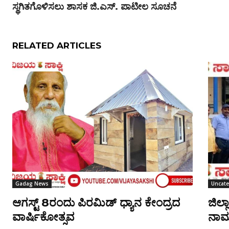
ಸ್ಥಗಿತಗೊಳಿಸಲು ಶಾಸಕ ಜಿ.ಎಸ್. ಪಾಟೀಲ ಸೂಚನೆ
RELATED ARTICLES
Gadag News
Uncate
ಆಗಸ್ಟ್ 8ರಂದು ಪಿರಮಿಡ್ ಧ್ಯಾನ ಕೇಂದ್ರದ
ಜಿಲ್
ವಾರ್ಷಿಕೋತ್ಸವ
ನಾಮನ