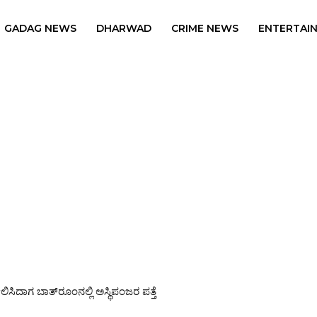
GADAG NEWS
DHARWAD
CRIME NEWS
ENTERTAI
ಸಿದಾಗ ಬಾತ್‌ರೂಂನಲ್ಲಿ ಅಸ್ಥಿಪಂಜರ ಪತ್ತೆ