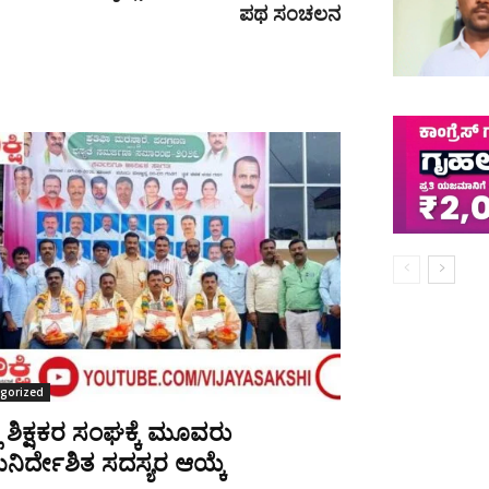
ಪಥ ಸಂಚಲನ
gorized
ಲಾ ಶಿಕ್ಷಕರ ಸಂಘಕ್ಕೆ ಮೂವರು
ಿರ್ದೇಶಿತ ಸದಸ್ಯರ ಆಯ್ಕೆ