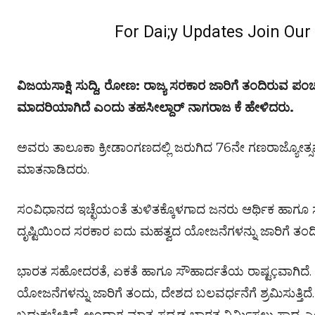
For Dai;y Updates Join Ou
ವಿಜಯಸಾಕ್ಷಿ ಸುದ್ದಿ, ರೋಣ: ರಾಜ್ಯ ಸರಕಾರ ಜಾರಿಗೆ ತಂದಿರುವ ಪ
ಮಾದರಿಯಾಗಿದೆ ಎಂದು ತಹಸೀಲ್ದಾರ್ ನಾಗರಾಜ ಕೆ ಹೇಳಿದರು.
ಅವರು ತಾಲೂಕಾ ಕ್ರೀಡಾಂಗಣದಲ್ಲಿ ಜರುಗಿದ 76ನೇ ಗಣರಾಜ್ಯೋತ್
ಮಾತನಾಡಿದರು.
ಸಂವಿಧಾನದ ಇಚ್ಛೆಯಂತೆ ತುಳಿತಕ್ಕೊಳಗಾದ ಜನರು ಆರ್ಥಿಕ ಹಾಗೂ
ದೃಷ್ಟಿಯಿಂದ ಸರಕಾರ ಐದು ಮಹತ್ವದ ಯೋಜನೆಗಳನ್ನು ಜಾರಿಗೆ ತಂದಿ
ಭಾರತ ಸಹೋದರತೆ, ಏಕತೆ ಹಾಗೂ ಸೌಹಾರ್ದತೆಯ ರಾಷ್ಟçವಾಗಿದೆ.
ಯೋಜನೆಗಳನ್ನು ಜಾರಿಗೆ ತಂದು, ದೇಶದ ಬಲವರ್ಧನೆಗೆ ಶ್ರಮಿಸುತ್ತಿ