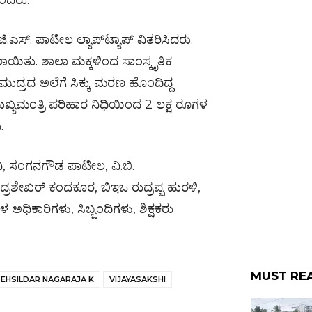
ಎಂದರು.
.ಎಸ್. ಪಾಟೀಲ ಲ್ಯಾಪ್‌ಟ್ಯಾಪ್ ವಿತರಿಸಿದರು.
ಸಲಾಯಿತು. ಶಾಲಾ ಮಕ್ಕಳಿಂದ ಸಾಂಸ್ಕೃತಿಕ
ಮುದ್ರದ ಅಲೆಗೆ ಸಿಕ್ಕು ಮರಣ ಹೊಂದಿದ್ದ
್ಯಮಂತ್ರಿ ಪರಿಹಾರ ನಿಧಿಯಿಂದ 2 ಲಕ್ಷ ರೂಗಳ
.
ಮನಿ, ಸಂಗನಗೌಡ ಪಾಟೀಲ, ವಿ.ಬಿ.
ದ್ರಶೇಖರ್ ಕಂದಕೂರ, ಬಿಇಒ ರುದ್ರಪ್ಪ ಹುರಳಿ,
ಳ ಅಧಿಕಾರಿಗಳು, ಸಿಬ್ಬಂದಿಗಳು, ಶಿಕ್ಷಕರು
MUST RE
EHSILDAR NAGARAJA K
VIJAYASAKSHI