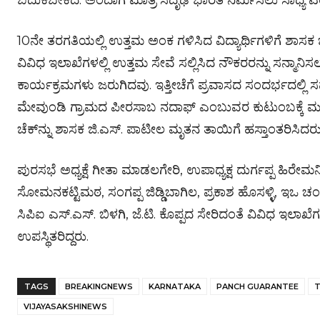
ಬದುಕಬೇಕಿದೆ. ಅಂದಾಗ ಮಾತ್ರ ಸದೃಢ ಭಾರತ ನಿರ್ಮಿಸಲು ಸಾಧ್ಯ 
10ನೇ ತರಗತಿಯಲ್ಲಿ ಉತ್ತಮ ಅಂಕ ಗಳಿಸಿದ ವಿದ್ಯಾರ್ಥಿಗಳಿಗೆ ಶಾಸಕ ಜಿ
ವಿವಿಧ ಇಲಾಖೆಗಳಲ್ಲಿ ಉತ್ತಮ ಸೇವೆ ಸಲ್ಲಿಸಿದ ನೌಕರರನ್ನು ಸನ್ಮಾನಿ
ಕಾರ್ಯಕ್ರಮಗಳು ಜರುಗಿದವು. ಇತ್ತೀಚೆಗೆ ಪ್ರವಾಸದ ಸಂದರ್ಭದಲ್ಲಿ ಸ
ಮೇವುಂಡಿ ಗ್ರಾಮದ ಪೀರಸಾಬ ನದಾಫ್ ಎಂಬುವರ ಕುಟುಂಬಕ್ಕೆ ಮುಖ
ಚೆಕ್‌ನ್ನು ಶಾಸಕ ಜಿ.ಎಸ್. ಪಾಟೀಲ ಮೃತನ ತಾಯಿಗೆ ಹಸ್ತಾಂತರಿಸಿದರು
ಪುರಸಭೆ ಅಧ್ಯಕ್ಷೆ ಗೀತಾ ಮಾಡಲಗೇರಿ, ಉಪಾಧ್ಯಕ್ಷ ದುರ್ಗಪ್ಪ ಹಿರೇ
ಸೋಮನಕಟ್ಟಿಮಠ, ಸಂಗಪ್ಪ ಜಿಡ್ಡಿಬಾಗಿಲ, ಪ್ರಕಾಶ ಹೊಸಳ್ಳಿ, ಇಒ ಚಂ
ಸಿಪಿಐ ಎಸ್.ಎಸ್. ಬಿಳಗಿ, ಜೆ.ಟಿ. ಕೊಪ್ಪದ ಸೇರಿದಂತೆ ವಿವಿಧ ಇಲಾಖೆಗ
ಉಪಸ್ಥಿತರಿದ್ದರು.
TAGS
BREAKINGNEWS
KARNATAKA
PANCH GUARANTEE
T
VIJAYASAKSHINEWS