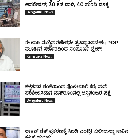
ಆಪರೇಷನ್; 30 ಕಡೆ ದಾಳಿ, 40 ಮಂದಿ ವಶಕ್ಕೆ
Bengaluru News
ಈ ಬಾರಿ ಮಣ್ಣಿನ ಗಣೇಶನೇ ಪ್ರತಿಷ್ಠಾಪಿಸಬೇಕು; POP
ಮೂರ್ತಿಗೆ ಸರ್ಕಾರದಿಂದ ಸಂಪೂರ್ಣ ಬ್ರೇಕ್!
Karnataka News
ಕಳ್ಳತನದ ಶಂಕೆಯಿಂದ ಪೊಲೀಸರಿಗೆ ಕರೆ; ಮನೆ
ಪರಿಶೀಲಿಸಿದಾಗ ಬಾತ್‌ರೂಂನಲ್ಲಿ ಅಸ್ಥಿಪಂಜರ ಪತ್ತೆ
Bengaluru News
ಲಾಕಪ್‌ ಡೆತ್‌ ಪ್ರಕರಣಕ್ಕೆ ಸಿಐಡಿ ಎಂಟ್ರಿ! ಖಲೀಲುಲ್ಲಾ ಸಾವಿನ
ತನಿಖೆ ಚುರುಕು