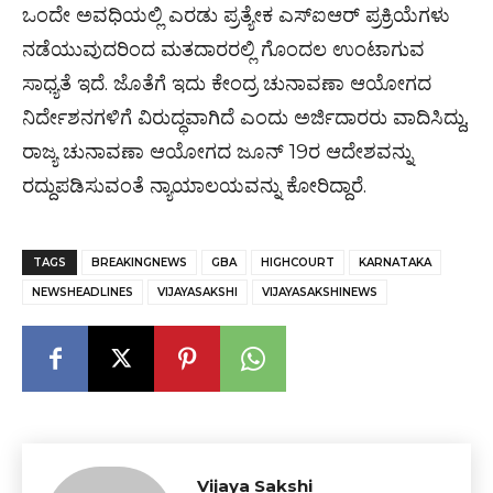
ಒಂದೇ ಅವಧಿಯಲ್ಲಿ ಎರಡು ಪ್ರತ್ಯೇಕ ಎಸ್‌ಐಆರ್ ಪ್ರಕ್ರಿಯೆಗಳು
ನಡೆಯುವುದರಿಂದ ಮತದಾರರಲ್ಲಿ ಗೊಂದಲ ಉಂಟಾಗುವ
ಸಾಧ್ಯತೆ ಇದೆ. ಜೊತೆಗೆ ಇದು ಕೇಂದ್ರ ಚುನಾವಣಾ ಆಯೋಗದ
ನಿರ್ದೇಶನಗಳಿಗೆ ವಿರುದ್ಧವಾಗಿದೆ ಎಂದು ಅರ್ಜಿದಾರರು ವಾದಿಸಿದ್ದು,
ರಾಜ್ಯ ಚುನಾವಣಾ ಆಯೋಗದ ಜೂನ್ 19ರ ಆದೇಶವನ್ನು
ರದ್ದುಪಡಿಸುವಂತೆ ನ್ಯಾಯಾಲಯವನ್ನು ಕೋರಿದ್ದಾರೆ.
TAGS
BREAKINGNEWS
GBA
HIGHCOURT
KARNATAKA
NEWSHEADLINES
VIJAYASAKSHI
VIJAYASAKSHINEWS
Vijaya Sakshi