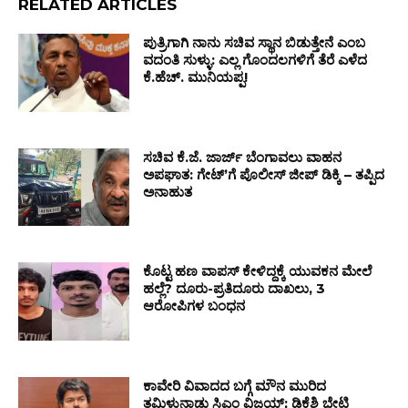
RELATED ARTICLES
ಪುತ್ರಿಗಾಗಿ ನಾನು ಸಚಿವ ಸ್ಥಾನ ಬಿಡುತ್ತೇನೆ ಎಂಬ
ವದಂತಿ ಸುಳ್ಳು: ಎಲ್ಲ ಗೊಂದಲಗಳಿಗೆ ತೆರೆ ಎಳೆದ
ಕೆ.ಹೆಚ್. ಮುನಿಯಪ್ಪ!
ಸಚಿವ ಕೆ.ಜೆ. ಜಾರ್ಜ್ ಬೆಂಗಾವಲು ವಾಹನ
ಅಪಘಾತ: ಗೇಟ್ʼಗೆ ಪೊಲೀಸ್ ಜೀಪ್ ಡಿಕ್ಕಿ – ತಪ್ಪಿದ
ಅನಾಹುತ
ಕೊಟ್ಟ ಹಣ ವಾಪಸ್ ಕೇಳಿದ್ದಕ್ಕೆ ಯುವಕನ ಮೇಲೆ
ಹಲ್ಲೆ? ದೂರು-ಪ್ರತಿದೂರು ದಾಖಲು, 3
ಆರೋಪಿಗಳ ಬಂಧನ
ಕಾವೇರಿ ವಿವಾದದ ಬಗ್ಗೆ ಮೌನ ಮುರಿದ
ತಮಿಳುನಾಡು ಸಿಎಂ ವಿಜಯ್; ಡಿಕೆಶಿ ಭೇಟಿ