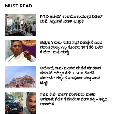
MUST READ
RTO ಕಚೇರಿಗೆ ಉಪಲೋಕಾಯುಕ್ತರ ದಿಢೀರ್
ಭೇಟಿ; ಸಿಬ್ಬಂದಿಗೆ ಖಡಕ್ ಎಚ್ಚರಿಕೆ
ಪುತ್ರಿಗಾಗಿ ನಾನು ಸಚಿವ ಸ್ಥಾನ ಬಿಡುತ್ತೇನೆ ಎಂಬ
ವದಂತಿ ಸುಳ್ಳು: ಎಲ್ಲ ಗೊಂದಲಗಳಿಗೆ ತೆರೆ ಎಳೆದ
ಕೆ.ಹೆಚ್. ಮುನಿಯಪ್ಪ!
ಅಯೋಧ್ಯೆ ರಾಮ ಮಂದಿರ ದೇಣಿಗೆ ಹಗರಣದ
ವದಂತಿಗೆ ಅಧಿಕೃತ ತೆರೆ: ₹3,300 ಕೋಟಿ
ಹಣಕಾಸಿನ ಲೆಕ್ಕಪತ್ರ ಸಂಪೂರ್ಣ ಪಕ್ಕಾ ಎಂದ
ಟ್ರಸ್ಟ್!
ಸಚಿವ ಕೆ.ಜೆ. ಜಾರ್ಜ್ ಬೆಂಗಾವಲು ವಾಹನ
ಅಪಘಾತ: ಗೇಟ್ʼಗೆ ಪೊಲೀಸ್ ಜೀಪ್ ಡಿಕ್ಕಿ – ತಪ್ಪಿದ
ಅನಾಹುತ