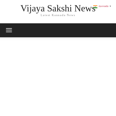
Vijaya Sakshi News
Kannada
▼
Latest Kannada News