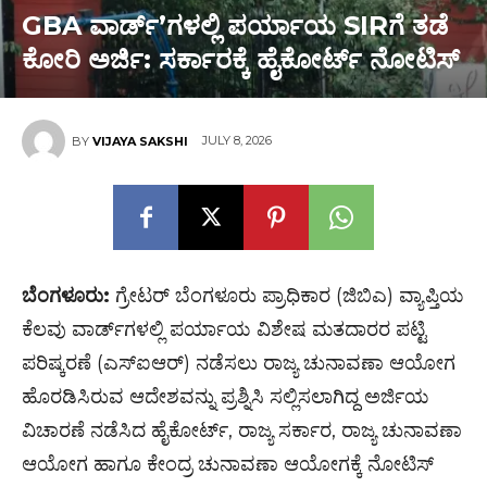
GBA ವಾರ್ಡ್ʼಗಳಲ್ಲಿ ಪರ್ಯಾಯ SIRಗೆ ತಡೆ
ಕೋರಿ ಅರ್ಜಿ: ಸರ್ಕಾರಕ್ಕೆ ಹೈಕೋರ್ಟ್ ನೋಟಿಸ್
JULY 8, 2026
BY
VIJAYA SAKSHI
ಬೆಂಗಳೂರು:
ಗ್ರೇಟರ್ ಬೆಂಗಳೂರು ಪ್ರಾಧಿಕಾರ (ಜಿಬಿಎ) ವ್ಯಾಪ್ತಿಯ
ಕೆಲವು ವಾರ್ಡ್‌ಗಳಲ್ಲಿ ಪರ್ಯಾಯ ವಿಶೇಷ ಮತದಾರರ ಪಟ್ಟಿ
ಪರಿಷ್ಕರಣೆ (ಎಸ್‌ಐಆರ್) ನಡೆಸಲು ರಾಜ್ಯ ಚುನಾವಣಾ ಆಯೋಗ
ಹೊರಡಿಸಿರುವ ಆದೇಶವನ್ನು ಪ್ರಶ್ನಿಸಿ ಸಲ್ಲಿಸಲಾಗಿದ್ದ ಅರ್ಜಿಯ
ವಿಚಾರಣೆ ನಡೆಸಿದ ಹೈಕೋರ್ಟ್, ರಾಜ್ಯ ಸರ್ಕಾರ, ರಾಜ್ಯ ಚುನಾವಣಾ
ಆಯೋಗ ಹಾಗೂ ಕೇಂದ್ರ ಚುನಾವಣಾ ಆಯೋಗಕ್ಕೆ ನೋಟಿಸ್