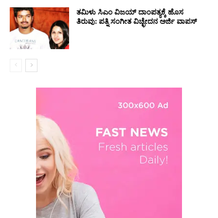
ತಮಿಳು ಸಿಎಂ ವಿಜಯ್ ದಾಂಪತ್ಯಕ್ಕೆ ಹೊಸ
ತಿರುವು: ಪತ್ನಿ ಸಂಗೀತ ವಿಚ್ಛೇದನ ಅರ್ಜಿ ವಾಪಸ್