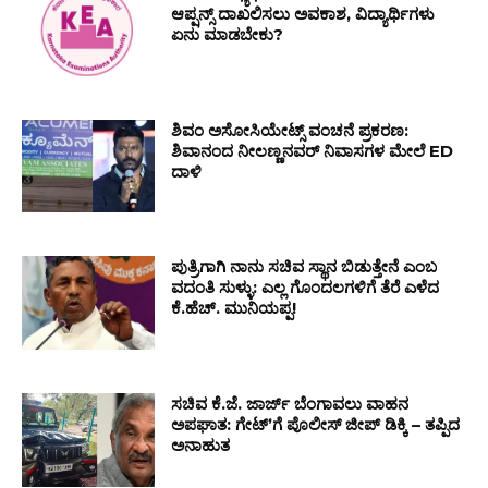
ಆಪ್ಷನ್ಸ್ ದಾಖಲಿಸಲು ಅವಕಾಶ, ವಿದ್ಯಾರ್ಥಿಗಳು
ಏನು ಮಾಡಬೇಕು?
ಶಿವಂ ಅಸೋಸಿಯೇಟ್ಸ್ ವಂಚನೆ ಪ್ರಕರಣ:
ಶಿವಾನಂದ ನೀಲಣ್ಣನವರ್ ನಿವಾಸಗಳ ಮೇಲೆ ED
ದಾಳಿ
ಪುತ್ರಿಗಾಗಿ ನಾನು ಸಚಿವ ಸ್ಥಾನ ಬಿಡುತ್ತೇನೆ ಎಂಬ
ವದಂತಿ ಸುಳ್ಳು: ಎಲ್ಲ ಗೊಂದಲಗಳಿಗೆ ತೆರೆ ಎಳೆದ
ಕೆ.ಹೆಚ್. ಮುನಿಯಪ್ಪ!
ಸಚಿವ ಕೆ.ಜೆ. ಜಾರ್ಜ್ ಬೆಂಗಾವಲು ವಾಹನ
ಅಪಘಾತ: ಗೇಟ್ʼಗೆ ಪೊಲೀಸ್ ಜೀಪ್ ಡಿಕ್ಕಿ – ತಪ್ಪಿದ
ಅನಾಹುತ