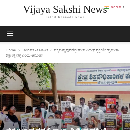
Vijaya Sakshi News
Kannada
▼
Latest Kannada News
Home
Karnataka News
ಚಿಕ್ಕಬಳ್ಳಾಪುರದಲ್ಲಿ ಶಾಲಾ ವಿಲೀನ ಪ್ರಕ್ರಿಯೆ: ಗ್ರಾಮೀಣ
ಶಿಕ್ಷಣಕ್ಕೆ ಧಕ್ಕೆ ಎಂದು ಆರೋಪ!