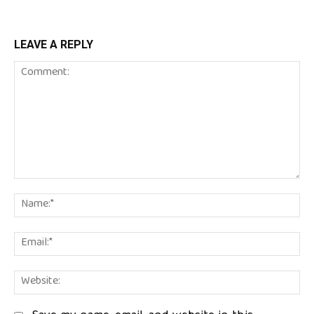
LEAVE A REPLY
Comment:
Na
Em
We