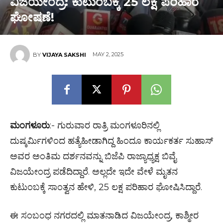
ವಿಜಯೇಂದ್ರ: ಕುಟುಂಬಕ್ಕೆ 25 ಲಕ್ಷ ಪರಿಹಾರ
ಘೋಷಣೆ!
MAY 2, 2025
BY
VIJAYA SAKSHI
ಮಂಗಳೂರು
:- ಗುರುವಾರ ರಾತ್ರಿ ಮಂಗಳೂರಿನಲ್ಲಿ
ದುಷ್ಕರ್ಮಿಗಳಿಂದ ಹತ್ಯೆಹೀಡಾಗಿದ್ದ ಹಿಂದೂ ಕಾರ್ಯಕರ್ತ ಸುಹಾಸ್
ಅವರ ಅಂತಿಮ ದರ್ಶನವನ್ನು ಬಿಜೆಪಿ ರಾಜ್ಯಾಧ್ಯಕ್ಷ ಬಿವೈ
ವಿಜಯೇಂದ್ರ ಪಡೆದಿದ್ದಾರೆ. ಅಲ್ಲದೇ ಇದೇ ವೇಳೆ ಮೃತನ
ಕುಟುಂಬಕ್ಕೆ ಸಾಂತ್ವನ ಹೇಳಿ, 25 ಲಕ್ಷ ಪರಿಹಾರ ಘೋಷಿಸಿದ್ದಾರೆ.
ಈ ಸಂಬಂಧ ನಗರದಲ್ಲಿ ಮಾತನಾಡಿದ ವಿಜಯೇಂದ್ರ, ಕಾಶ್ಮೀರ