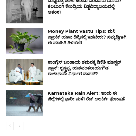
ಮಧ್ಯರಾತ್ರಿ ಚಾಕು ಹಿಡಿದು ಬಂದವರು ಯಾರು?
ಕಲಬುರಗಿ ಕೇಂದ್ರಿಯ ವಿಶ್ವವಿದ್ಯಾಲಯದಲ್ಲಿ
ಆತಂಕ!
Money Plant Vastu Tips: ಮನಿ
ಪ್ಲಾಂಟ್ ಯಾವ ದಿಕ್ಕಿನಲ್ಲಿ ಇಡಬೇಕು? ಸಮೃದ್ಧಿಗಾಗಿ
ಈ ಮಾಹಿತಿ ತಿಳಿಯಿರಿ
ಕಾಂಗ್ರೆಸ್ ಬಂಡಾಯ ಶಮನಕ್ಕೆ ಡಿಕೆಶಿ ಮಾಸ್ಟರ್
ಪ್ಲಾನ್; ಕೃಷ್ಣಪ್ಪ, ಯಶವಂತರಾಯಗೌಡ
ರಾಜೀನಾಮೆ ನಿರ್ಧಾರ ವಾಪಸ್?
Karnataka Rain Alert: ಇಂದು ಈ
ಜಿಲ್ಲೆಗಳಲ್ಲಿ ಭಾರೀ ಮಳೆ! ರೆಡ್ ಅಲರ್ಟ್ ಘೋಷಣೆ