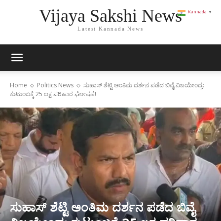
Vijaya Sakshi News
Kannada
▼
Latest Kannada News
Home
Politics News
ಸುಹಾಸ್ ಶೆಟ್ಟಿ ಅಂತಿಮ ದರ್ಶನ ಪಡೆದ ಬಿವೈ ವಿಜಯೇಂದ್ರ:
ಕುಟುಂಬಕ್ಕೆ 25 ಲಕ್ಷ ಪರಿಹಾರ ಘೋಷಣೆ!
ಸುಹಾಸ್ ಶೆಟ್ಟಿ ಅಂತಿಮ ದರ್ಶನ ಪಡೆದ ಬಿವೈ