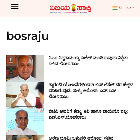
Kannada
▼
bosraju
ಸಿಎಂ ಸಿದ್ದರಾಮಯ್ಯ ಬಜೆಟ್ ಮಂಡಿಸುವುದು ನಿಶ್ಚಿತ:
ಸಚಿವ ಬೋಸರಾಜು
ಗ್ಯಾರಂಟಿ ಯೋಜನೆಗಳಿಂದಾಗಿ ಬಸ್ ಟಿಕೆಟ್ ದರ ಹೆಚ್ಚಳ
ಮಾಡಿರುವುದು ಸುಳ್ಳು ಆರೋಪ: ಎನ್.ಎಸ್
ಬೋಸರಾಜು
ಬಿಜೆಪಿ ಅವರಿಗೆ ಕಣ್ಣು, ಕಿವಿ ಹಾಗೂ ಬಾಯಿನೂ ಇಲ್ಲ:
ಎನ್‌.ಎಸ್.ಬೋಸರಾಜು
ಅರಣ್ಯ ಭೂಮಿ ಒತ್ತುವರಿ ಆರೋಪ: ಸಚಿವ