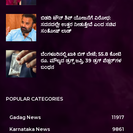
ಬಿಡದಿ ಟೌನ್ ಶಿಪ್ ಯೋಜನೆಗೆ ವಿರೋಧ:
ಸದನದಲ್ಲೇ ಉತ್ತರ ನೀಡುತ್ತೇವೆ ಎಂದ ಸಚಿವ
ಸಂತೋಷ್ ಲಾಡ್
ಬೆಂಗಳೂರಿನಲ್ಲಿ ಖಾಕಿ ಬಿಗ್ ಬೇಟೆ; 55.8 ಕೋಟಿ
ರೂ. ಮೌಲ್ಯದ ಡ್ರಗ್ಸ್ ಜಪ್ತಿ, 39 ಡ್ರಗ್ ಪೆಡ್ಲರ್ʼಗಳ
ಬಂಧನ
POPULAR CATEGORIES
Gadag News
11917
Karnataka News
9861