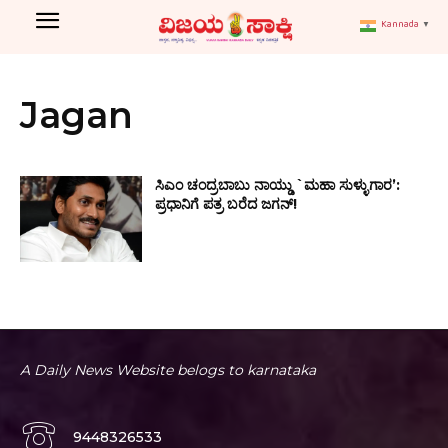
Kannada
▼
Jagan
ಸಿಎಂ ಚಂದ್ರಬಾಬು ನಾಯ್ಡು `ಮಹಾ ಸುಳ್ಳುಗಾರ’:
ಪ್ರಧಾನಿಗೆ ಪತ್ರ ಬರೆದ ಜಗನ್!
A Daily News Website belogs to karnataka
9448326533