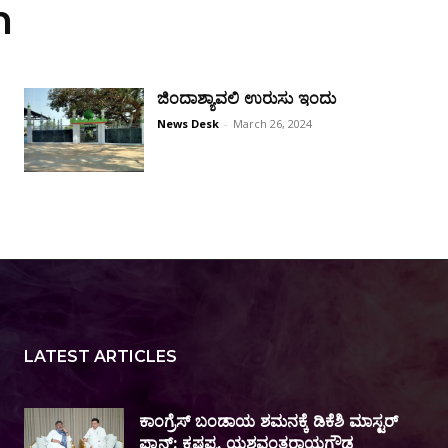
h
ಜಿಂದಾಶ್ಯಾವಲಿ ಉರುಸು ಇಂದು
News Desk
-
March 26, 2024
LATEST ARTICLES
ಕಾಂಗ್ರೆಸ್ ಬಂಡಾಯ ಶಮನಕ್ಕೆ ಡಿಕೆಶಿ ಮಾಸ್ಟರ್
ಪ್ಲಾನ್; ಕೃಷ್ಣಪ್ಪ, ಯಶವಂತರಾಯಗೌಡ