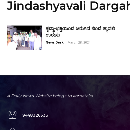
Jindashyavali Darga
ಶೃದ್ಧಾ-ಭಕ್ತಿಯಿಂದ ಜರುಗಿದ ಜಿಂದೆ ಶ್ಯಾವಲಿ
ಉರುಸು
News Desk
-
March 28, 2024
A Daily News Website belogs to karnataka
9448326533