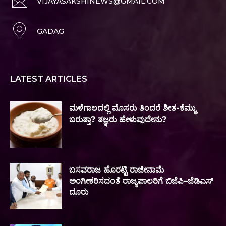
VIJAYASAKSHINEWS@GMAIL.COM
GADAG
LATEST ARTICLES
ಮಳೆಗಾಲದಲ್ಲಿ ಮೊಸರು ತಿಂದರೆ ಶೀತ-ಕೆಮ್ಮು
ಬರುತ್ತಾ? ತಜ್ಞರು ಹೇಳುವುದೇನು?
ಬಸವರಾಜ ಹೊರಟ್ಟಿ ರಾಜೀನಾಮೆ
ಅಂಗೀಕರಿಸದಂತೆ ರಾಜ್ಯಪಾಲರಿಗೆ ಬಿಜೆಪಿ–ಜೆಡಿಎಸ್
ದೂರು