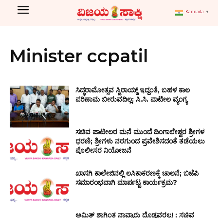
Kannada
▼
Minister ccpatil
ಸಿದ್ಧರಾಮೋತ್ಸವ ಸ್ಟಿರಾಯ್ಡ್ ಇದ್ದಂತೆ, ಬಹಳ ಕಾಲ
ಪರಿಣಾಮ ಬೀರುವದಿಲ್ಲ: ಸಿ.ಸಿ. ಪಾಟೀಲ ವ್ಯಂಗ್ಯ
ಸಚಿವ ಪಾಟೀಲರ ಮನೆ ಮುಂದೆ ದಿಂಗಾಲೇಶ್ವರ ಶ್ರೀಗಳ
ಧರಣಿ; ಶ್ರೀಗಳು ನರಗುಂದ ಪ್ರವೇಶಿಸದಂತೆ ತಡೆಯಲು
ಪೊಲೀಸರ ನಿಯೋಜನೆ
ಖಾಸಗಿ ಕಾಲೇಜಿನಲ್ಲಿ ಲಸಿಕಾಕರಣಕ್ಕೆ ಚಾಲನೆ; ಬಿಜೆಪಿ
ಸಮಾರಂಭವಾಗಿ ಮಾರ್ಪಟ್ಟ ಕಾರ್ಯಕ್ರಮ?
ಅಮಿತ್ ಶಾಗಿಂತ ನಾವ್ಯಾರು ದೊಡ್ಡವರಲ್ಲ! : ಸಚಿವ