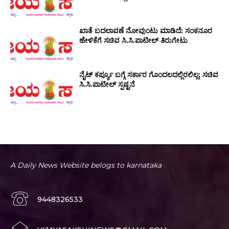
ಖಾತೆ ಬದಲಾವಣೆ ನೋವುಂಟು ಮಾಡಿದೆ: ಸಂಕನೂರ
ಹೇಳಿಕೆಗೆ ಸಚಿವ ಸಿ.ಸಿ.ಪಾಟೀಲ್ ತಿರುಗೇಟು
ನೈಟ್ ಕರ್ಪ್ಯೂ ಬಗ್ಗೆ ಸರ್ಕಾರ ಗೊಂದಲದಲ್ಲಿರಲಿಲ್ಲ; ಸಚಿವ
ಸಿ.ಸಿ.ಪಾಟೀಲ್ ಸ್ಪಷ್ಟನೆ
A Daily News Website belogs to karnataka
9448326533