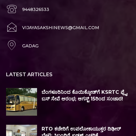
9448326533
VIJAYASAKSHINEWS@GMAIL.COM
GADAG
LATEST ARTICLES
ಬೆಂಗಳೂರಿನಿಂದ ಕೊಯಿಕ್ಕೋಡ್‌ಗೆ KSRTC ಫ್ಲೈ
ಬಸ್ ಸೇವೆ ಆರಂಭ; ಆಗಸ್ಟ್ 15ರಿಂದ ಸಂಚಾರ!
RTO ಕಚೇರಿಗೆ ಉಪಲೋಕಾಯುಕ್ತರ ದಿಢೀರ್
ಭೇಟಿ; ಸಿಬ್ಬಂದಿಗೆ ಖಡಕ್ ಎಚ್ಚರಿಕೆ