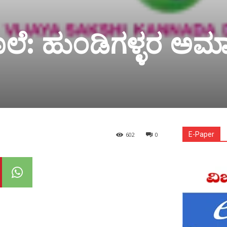
ಕೊಲೆ: ಹುಂಡಿಗಳ್ಳರ ಅ
E-Paper
602
0