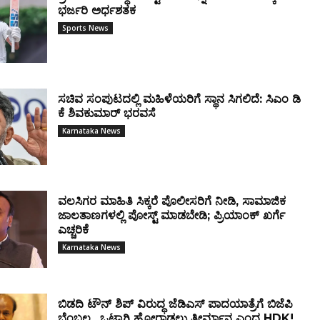
ಭರ್ಜರಿ ಅರ್ಧಶತಕ
Sports News
ಸಚಿವ ಸಂಪುಟದಲ್ಲಿ ಮಹಿಳೆಯರಿಗೆ ಸ್ಥಾನ ಸಿಗಲಿದೆ: ಸಿಎಂ ಡಿ
ಕೆ ಶಿವಕುಮಾರ್ ಭರವಸೆ
Karnataka News
ವಲಸಿಗರ ಮಾಹಿತಿ ಸಿಕ್ಕರೆ ಪೊಲೀಸರಿಗೆ ನೀಡಿ, ಸಾಮಾಜಿಕ
ಜಾಲತಾಣಗಳಲ್ಲಿ ಪೋಸ್ಟ್ ಮಾಡಬೇಡಿ; ಪ್ರಿಯಾಂಕ್ ಖರ್ಗೆ
ಎಚ್ಚರಿಕೆ
Karnataka News
ಬಿಡದಿ ಟೌನ್ ಶಿಪ್ ವಿರುದ್ಧ ಜೆಡಿಎಸ್ ಪಾದಯಾತ್ರೆಗೆ ಬಿಜೆಪಿ
ಬೆಂಬಲ.. ಒಟ್ಟಾಗಿ ಹೋರಾಡಲು ತೀರ್ಮಾನ ಎಂದ HDK!