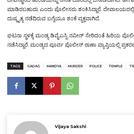
ದೇವಸ್ಥಾನದ ಹುಂಡಿಯನ್ನು ಅನತಿ ದೂರದಲ್ಲಿ ಬಿಸಾಡಲಾಗಿದೆ. ಹೀಗಾಗಿ
ಮಾಡಿರಬಹುದು ಎಂದು ಪೊಲೀಸರು ಶಂಕಿಸಿದ್ದಾರೆ. ದೇವಾಲಯದಲ್ಲಿ ಕ
ದುಷ್ಕೃತ್ಯ ನಡೆದಿರುವ ಬಗ್ಗೆಯೂ ಶಂಕೆ ವ್ಯಕ್ತವಾಗಿದೆ.
ಘಟನಾ ಸ್ಥಳಕ್ಕೆ ಮಂಡ್ಯ ಡಿವೈಎಸ್ಪಿ ನವೀನ್ ಸೇರಿದಂತೆ ಹಿರಿಯ ಪೊಲ
ನಡೆಸಿದ್ದಾರೆ. ಮಂಡ್ಯದ ಪೂರ್ವ ಪೊಲೀಸ್ ಠಾಣಾ ವ್ಯಾಪ್ತಿಯಲ್ಲಿ ಪ್ರಕ
TAGS
GADAG
MANDYA
MURDER
POLICE
TEMPLE
TR
Vijaya Sakshi