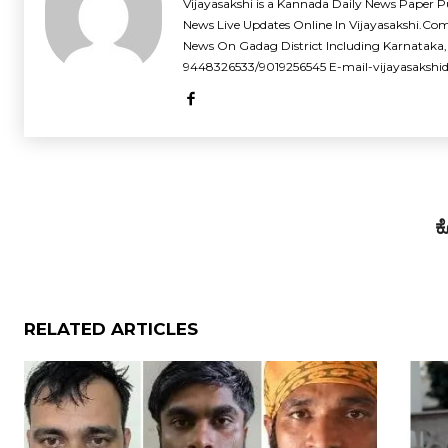
Vijayasakshi is a Kannada Daily News Paper P
News Live Updates Online In Vijayasakshi.Co
News On Gadag District Including Karnataka,
9448326533/9019256545 E-mail-vijayasaksh
ಕ
RELATED ARTICLES