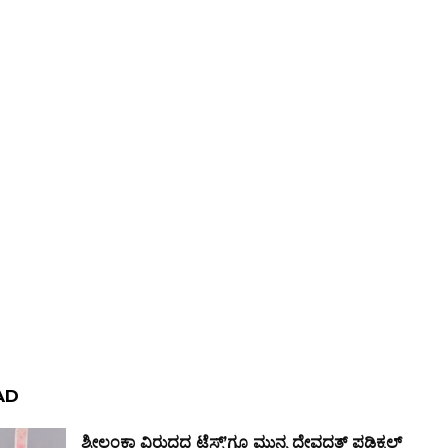
AD
ಶ್ರೀಲಂಕಾ ವಿರುದ್ಧದ ಟೆಸ್ಟ್ʼಗೂ ಮುನ್ನ ದೇವದತ್ ಪಡಿಕ್ಕಲ್