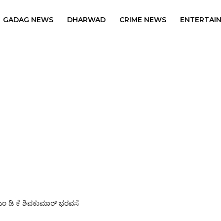
GADAG NEWS
DHARWAD
CRIME NEWS
ENTERTAI
ಿಕ ಜಾಲತಾಣಗಳಲ್ಲಿ ಪೋಸ್ಟ್ ಮಾಡಬೇಡಿ; ಪ್ರಿಯಾಂಕ್ ಖರ್ಗೆ ಎಚ್ಚರಿಕೆ