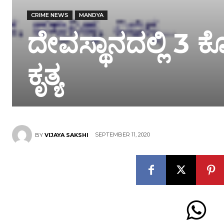
CRIME NEWS
MANDYA
ದೇವಸ್ಥಾನದಲ್ಲಿ 3 
ಕೃತ್ಯ
SEPTEMBER 11, 2020
BY
VIJAYA SAKSHI