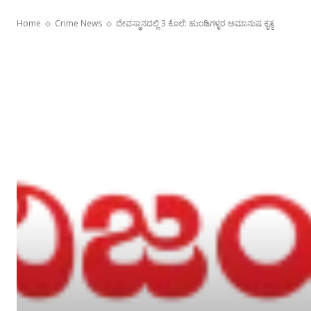
Home
Crime News
ದೇವಸ್ಥಾನದಲ್ಲಿ 3 ಕೊಲೆ: ಹುಂಡಿಗಳ್ಳರ ಅಮಾನುಷ ಕೃತ್ಯ