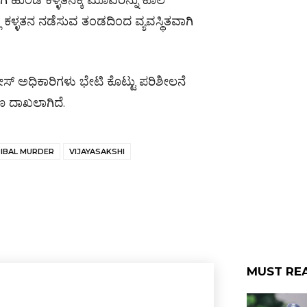
 ಹುಂಡಿ ಕಳ್ಳತನಕ್ಕೆ ಮೂವರನ್ನು ಕೊಲೆ
ಳ್ಳತನ ನಡೆಸುವ ತಂಡದಿಂದ ವ್ಯವಸ್ಥಿತವಾಗಿ
ೀಸ್ ಅಧಿಕಾರಿಗಳು ಭೇಟಿ ಕೊಟ್ಟು ಪರಿಶೀಲನೆ
ರಣ ದಾಖಲಾಗಿದೆ.
IBAL MURDER
VIJAYASAKSHI
MUST RE