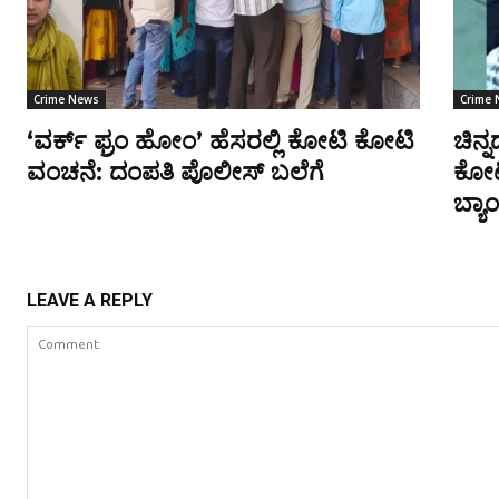
Crime News
Crime
‘ವರ್ಕ್ ಫ್ರಂ ಹೋಂ’ ಹೆಸರಲ್ಲಿ ಕೋಟಿ ಕೋಟಿ
ಚಿನ್
ವಂಚನೆ: ದಂಪತಿ ಪೊಲೀಸ್ ಬಲೆಗೆ
ಕೋಟ
ಬ್ಯಾಂ
LEAVE A REPLY