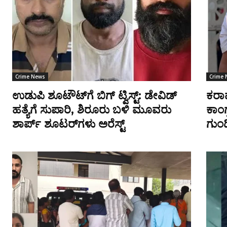
Crime News
Crime
ಉಡುಪಿ ಶೂಟೌಟ್‌ಗೆ ಬಿಗ್ ಟ್ವಿಸ್ಟ್: ಡೇವಿಡ್
ಕರಾವ
ಹತ್ಯೆಗೆ ಸುಪಾರಿ, ಶಿರೂರು ಬಳಿ ಮೂವರು
ಕಾಂ
ಶಾರ್ಪ್ ಶೂಟರ್‌ಗಳು ಅರೆಸ್ಟ್
ಗುಂಡಿಕ