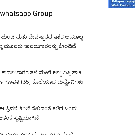
r whatsapp Group
 ಹುಂಡಿ ಮತ್ತು ದೇವಸ್ಥಾನದ ಇತರ ಅಮೂಲ್ಯ
ದ್ದ ಮೂವರು ಕಾವಲುಗಾರರನ್ನು ಕೊಂದಿದೆ
ಾವಲುಗಾರರ ತಲೆ ಮೇಲೆ ಕಲ್ಲು ಎತ್ತಿ ಹಾಕಿ
ಗೂ ಗಣಪತಿ (35) ಕೊಲೆಯಾದ ದುರ್ದೈವಿಗಳು
ತ್ರಿವಳಿ ಕೊಲೆ ಸೇರಿದಂತೆ ಕಳೆದ ಒಂದು
ಆತಂಕ ಸೃಷ್ಟಿಯಾಗಿದೆ.