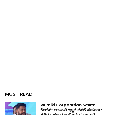
MUST READ
Valmiki Corporation Scam:
ಕೋರ್ಟ್ ಅನುಮತಿ ಇಲ್ಲದೆ ದೆಹಲಿ ಪ್ರಯಾಣ?
ಸಚಿವ ನಾಗೇಂದ್ರ ಜಾಮೀನು ರದ್ದಾಗುತ್ತಾ?