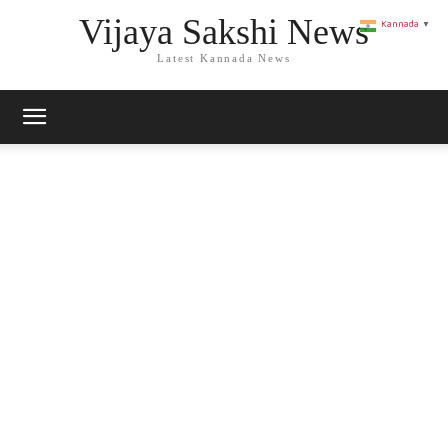
Vijaya Sakshi News
Kannada
▼
Latest Kannada News