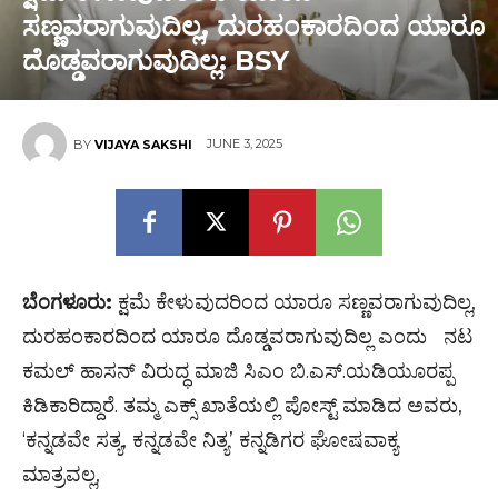
ಸಣ್ಣವರಾಗುವುದಿಲ್ಲ, ದುರಹಂಕಾರದಿಂದ ಯಾರೂ
ದೊಡ್ಡವರಾಗುವುದಿಲ್ಲ: BSY
JUNE 3, 2025
BY
VIJAYA SAKSHI
ಬೆಂಗಳೂರು:
ಕ್ಷಮೆ ಕೇಳುವುದರಿಂದ ಯಾರೂ ಸಣ್ಣವರಾಗುವುದಿಲ್ಲ,
ದುರಹಂಕಾರದಿಂದ ಯಾರೂ ದೊಡ್ಡವರಾಗುವುದಿಲ್ಲ ಎಂದು ನಟ
ಕಮಲ್ ಹಾಸನ್ ವಿರುದ್ಧ ಮಾಜಿ ಸಿಎಂ ಬಿ.ಎಸ್.ಯಡಿಯೂರಪ್ಪ
ಕಿಡಿಕಾರಿದ್ದಾರೆ. ತಮ್ಮ ಎಕ್ಸ್​ ಖಾತೆಯಲ್ಲಿ ಪೋಸ್ಟ್​ ಮಾಡಿದ ಅವರು,
‘ಕನ್ನಡವೇ ಸತ್ಯ, ಕನ್ನಡವೇ ನಿತ್ಯ’ ಕನ್ನಡಿಗರ ಘೋಷವಾಕ್ಯ
ಮಾತ್ರವಲ್ಲ,