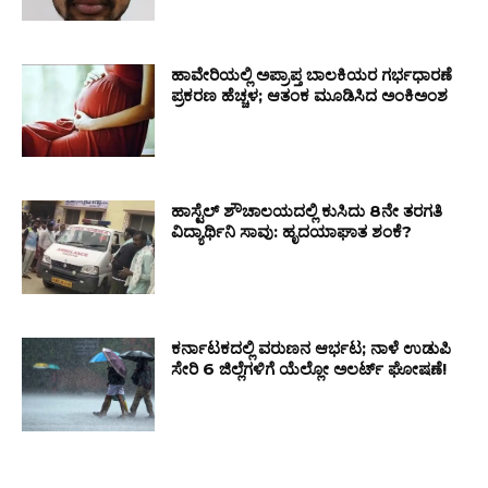
ಹಾವೇರಿಯಲ್ಲಿ ಅಪ್ರಾಪ್ತ ಬಾಲಕಿಯರ ಗರ್ಭಧಾರಣೆ
ಪ್ರಕರಣ ಹೆಚ್ಚಳ; ಆತಂಕ ಮೂಡಿಸಿದ ಅಂಕಿಅಂಶ
ಹಾಸ್ಟೆಲ್ ಶೌಚಾಲಯದಲ್ಲಿ ಕುಸಿದು 8ನೇ ತರಗತಿ
ವಿದ್ಯಾರ್ಥಿನಿ ಸಾವು: ಹೃದಯಾಘಾತ ಶಂಕೆ?
ಕರ್ನಾಟಕದಲ್ಲಿ ವರುಣನ ಆರ್ಭಟ; ನಾಳೆ ಉಡುಪಿ
ಸೇರಿ 6 ಜಿಲ್ಲೆಗಳಿಗೆ ಯೆಲ್ಲೋ ಅಲರ್ಟ್ ಘೋಷಣೆ!