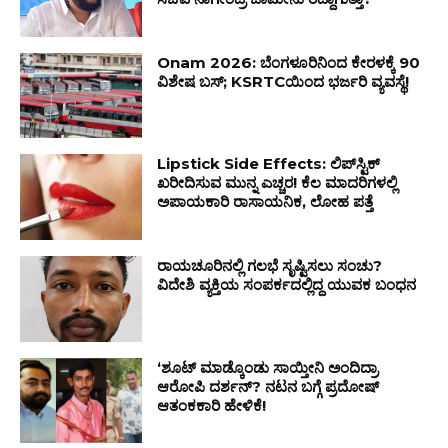
Onam 2026: ಬೆಂಗಳೂರಿನಿಂದ ಕೇರಳಕ್ಕೆ 90
ವಿಶೇಷ ಬಸ್‌; KSRTCಯಿಂದ ಭರ್ಜರಿ ವ್ಯವಸ್ಥೆ!
Lipstick Side Effects: ಲಿಪ್‌ಸ್ಟಿಕ್
ಖರೀದಿಸುವ ಮುನ್ನ ಎಚ್ಚರ! ಕೆಲ ಮಾದರಿಗಳಲ್ಲಿ
ಅಪಾಯಕಾರಿ ರಾಸಾಯನಿಕ, ಲೋಹ ಪತ್ತೆ
ರಾಯಚೂರಿನಲ್ಲಿ ಗಲಭೆ ಸೃಷ್ಟಿಸಲು ಸಂಚು?
ವಿದೇಶಿ ವ್ಯಕ್ತಿಯ ಸಂಪರ್ಕದಲ್ಲಿದ್ದ ಯುವಕ ಬಂಧನ
‘ಶೂಟ್ ಮಾಡ್ಕೊಂಡು ಸಾಯ್ತೀನಿ ಅಂದಿದ್ರಾ
ಆರೋಪಿ ದರ್ಶನ್? ನಟನ ಬಗ್ಗೆ ಪ್ರದೋಷ್
ಆತಂಕಕಾರಿ ಹೇಳಿಕೆ!